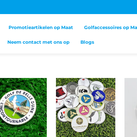
Promotieartikelen op Maat
Golfaccessoires op M
Neem contact met ons op
Blogs