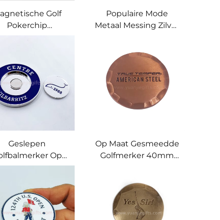
agnetische Golf
Populaire Mode
Pokerchip
Metaal Messing Zilver
Magnetische
Verouderde Stijl
olfbalmerker Op
Handgemaakte
at Fabrieksprijs
Gesmeedde
fclub Balmerkers
Ongeverfd Koperen
Golfbalmerker
Geslepen
Op Maat Gesmeedde
olfbalmerker Op
Golfmerker 40mm
aat Met Enamel
Messing Metaal
go Hoge Kwaliteit
Handgemaakte
Golf Pokerchip
Geslagen Rand
Magnetische
Koperen
Golfbalmerker
Golfbalmerkers