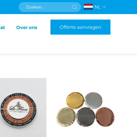
NL
Offerte aanvragen
aat
Over ons