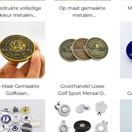
edrukte volledige
Op maat gemaakte
M
kleur metalen
metalen
magnetische
magnetische
lfbalmarker met
golfbalmarker,
G
eigen logo
diverse ontwerpen
Ma
met uw eigen logo,
Gol
hoedclip,
divotaccessoire
 Maat Gemaakte
Groothandel Losse
Golfbaan
Golf Sport Metaal Op
G
fstandsmarkers /
Maat Golf Munt
M
f Pitch Markers in
Antiek Koperen
Lo
Volledige Kleur
Golfbalmerktekens