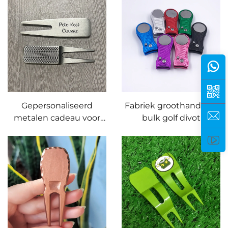
kits met geperst
balmerkteken
Gepersonaliseerd
Fabriek groothandel in
metalen cadeau voor
bulk golf divot
golfers op maat
reparatiegereedschap
hooivork merk
magneet golf divot
gereedschap golf divot
gereedschap met op
gereedschap met naam
maat gemaakte logo
gegraveerd
balmerkteken