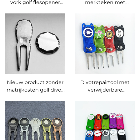
vork golf flesopener
merkteken met
koperen metalen golf
gegraveerd logo divot
divot tool aangepaste
reparatiegereedschap
divot reparatietool
Nieuw product zonder
Divotrepairtool met
matrijkosten golf divot
verwijderbare
gereedschap
golfbalmarkering
reparatievork met
gegraveerd logo op
maat balmerkteken
handgemaakte rand
golf hooivork