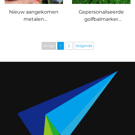
Nieuw aangekomen
Gepersonaliseerde
metalen
golfbalmarker
handgemaakte
Magnetische golf
gesmede hooivork
pitchvork marker
reparatiegereedschap
Vorige
1
2
Volgende
op maat messing
koperen golf divot
reparatiegereedschap