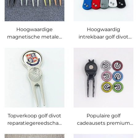
Hoogwaardige
Hoogwaardig
magnetische metalen
intrekbaar golf divot
golfdivot-reparatietool
reparatiegereedschap
in messing, zilver of
op maat golfbal
koper met aangepaste
merkteken hooivork
balmarker
Topverkoop golf divot
Populaire golf
reparatiegereedschap
cadeausets premium
met balmerkteken
golf divot
reparatiegereedschap