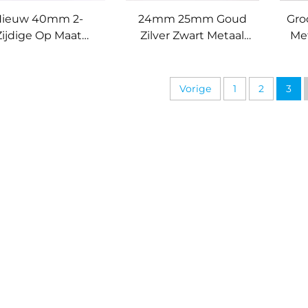
Nieuw 40mm 2-
24mm 25mm Goud
Gro
Zijdige Op Maat
Zilver Zwart Metaal
Me
Gemaakte
Op Maat Gemaakt
Go
rzegelde Metalen
Logo Balmarkers
Bal
Golfmunt
Dubbelzijdige
Ra
Vorige
1
2
3
Magnetische
Balmarker
Golfpokerchip
Golftoegang
Balmarker