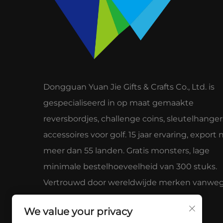
Dongguan Yuan Jie Gifts & Crafts Co., Ltd. is
gespecialiseerd in op maat gemaakte
reversbordjes, challenge coins, sleutelhanger
accessoires voor golf. 15 jaar ervaring, export 
meer dan 55 landen. Gratis monsters, lage
minimale bestelhoeveelheid van 300 stuks.
Vertrouwd door wereldwijde merken vanwe
kwaliteit en service.
We value your privacy