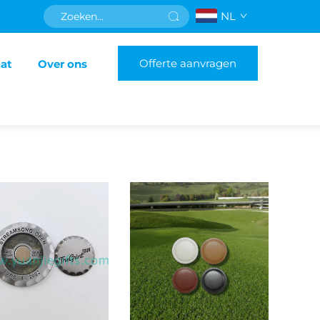
NL
Offerte aanvragen
aat
Over ons