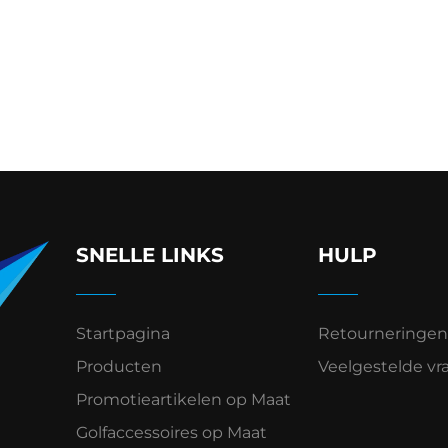
SNELLE LINKS
HULP
Startpagina
Retourneringen
Producten
Veelgestelde vr
Promotieartikelen op Maat
Golfaccessoires op Maat