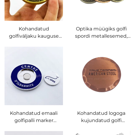
Kohandatud
Optika müügiks golfi
golfiväljaku kauguse
spordi metallesemed,
märkimised / täisvärvi
kohandatud golfimünt,
golfi viske märkimised
antuks vask golfipalli
märgistid
Kohandatud emaali
Kohandatud logoga
golfipalli marker
kujundatud golfi
kohandatud logo kõrge
märkija, 40 mm,
kvaliteediga golfi
messingist metallist