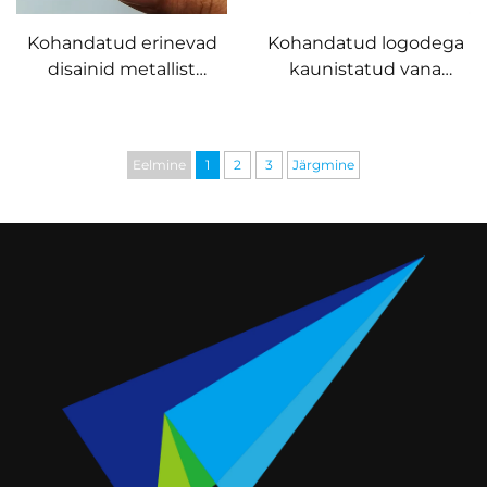
Kohandatud erinevad
Kohandatud logodega
disainid metallist
kaunistatud vana
pallimärgistid golfi
pronksi käsitööd
aksessuaarid sinu enda
golfipalli markerid
logodega Magnet
ainulaatse servaga
Eelmine
1
2
3
Järgmine
tähtede
golfipallimärgist