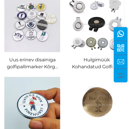
žetonnid magnetiline
käsitöötriibu servaga
golfipalli marker
vaskmärkija
Uus erinev disainiga
Hulgimüük
golfipallimarker Kõrge
Kohandatud Golfi Sile
kvaliteediga
Klips Tühjade Metallist
golfipallimarker
Partii Isikupärastatud
kohandatud logodega
Magnetga
Golfipallimarker