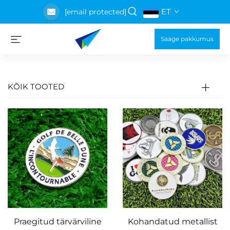
ET
[email protected]
Saage pakkumus
KÕIK TOOTED
Praegitud tärvärviline
Kohandatud metallist