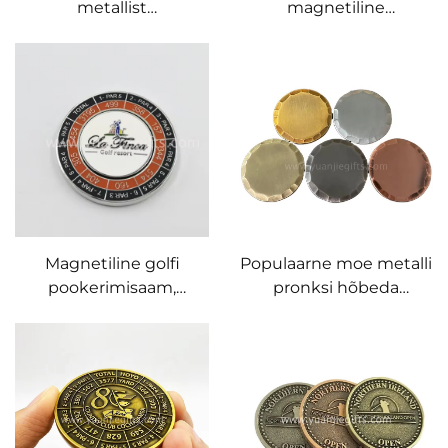
metallist
magnetiline
golfpallimarkeri
golfpallimarker erinevad
magnetplaat
disainid oma logoga,
kohandatud logoga
mütsiklapi ja divoti
tarvik
Magnetiline golfi
Populaarne moe metalli
pookerimisaam,
pronksi hõbeda
magnetiline golfipalli
vanaduse stiil käsitöö
märkija, kohandatud
kujul valmistatud
tehase hind, golfiklubi
tühjendatud vase
palli märkimised
golfipalli marker