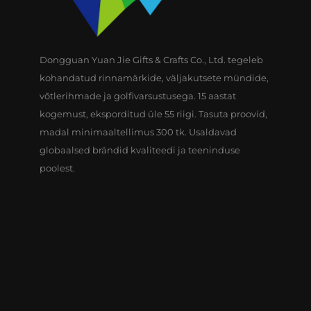
Dongguan Yuan Jie Gifts & Crafts Co., Ltd. tegeleb
kohandatud rinnamärkide, väljakutsete mündide,
võtlerihmade ja golfivarsustusega. 15 aastat
kogemust, eksporditud üle 55 riigi. Tasuta proovid,
madal minimaaltellimus 300 tk. Usaldavad
globaalsed brändid kvaliteedi ja teeninduse
poolest.