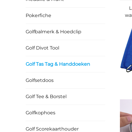
L
wa
Pokerfiche
M
Gol
Golfbalmerk & Hoedclip
g
Golf Divot Tool
Golf Tas Tag & Handdoeken
Golfsetdoos
Golf Tee & Borstel
Mic
Pa
Cu
Golfkophoes
Lo
Golf Scorekaarthouder