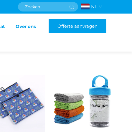
NL
Offerte aanvragen
aat
Over ons