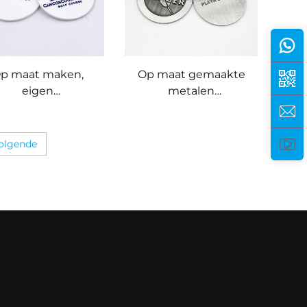
p maat maken,
Op maat gemaakte
eigen
metalen
istassengeleide,
golfspelersclubtaslabel
cht pvc-rubberen
met verschillende
golftaslabel
naam
olgende