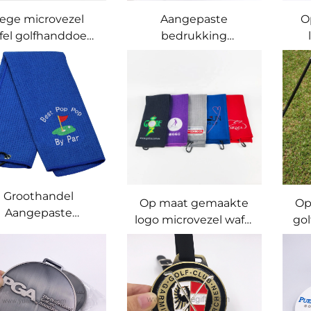
ege microvezel
Aangepaste
O
fel golfhanddoek
bedrukking
agnetische vork
enkelzijdig logo
Rei
freinigingsborstel
Golfhanddoeken met
Sportief
haken Microvezel
olfcadeaupakket
stof Wafel
Golfhanddoek
Groothandel
Op maat gemaakte
Op
Aangepaste
logo microvezel wafel
gol
rovezel Wafel met
op maat
ssende Klimhaak
geborduurde
bed
stom Geborduurd
golfdoekjes rode
go Golfhanddoek
golfdoek met
karabijnhaak