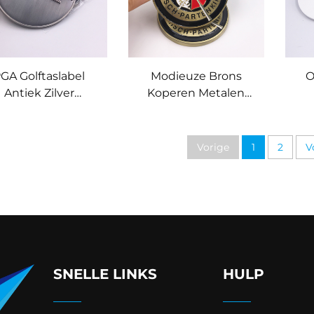
GA Golftaslabel
Modieuze Brons
O
Antiek Zilver
Koperen Metalen
ëmbosseerd Logo
Golftaslabels
re
lflabel met Leren
Volledige Kleur Zacht
za
Band
Email Golfclub
Vorige
1
2
V
Reisbagagelabel
SNELLE LINKS
HULP