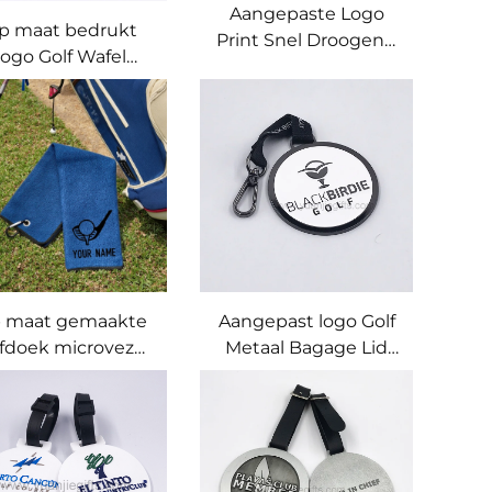
Aangepaste Logo
p maat bedrukt
Print Snel Droogend
logo Golf Wafel
IJs Koud Koel Gevoel
nigingshanddoek
Zweet Instant
voor Golf Sport
Microvezel Outdoor
Reizen Fitness Sport
Uithoudingsvermogen
Koelende Handdoek
 maat gemaakte
Aangepast logo Golf
fdoek microvezel
Metaal Bagage Lid
wafeldoek met
Taslabel met kleine
rukking voor golf
minimale
golftassen
bestelhoeveelheid