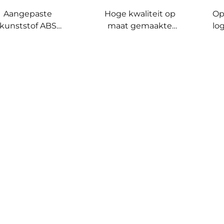
Aangepaste
Hoge kwaliteit op
Op
kunststof ABS
maat gemaakte
lo
pokerschijf met
goudkaart gewicht
12 
schillende waarde,
kristal souvenir
kle
bedrukte
metalen kaart pers
l
eipokkerschijven