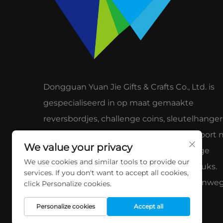
Dongguan Yuan Jie Gifts & Crafts Co., Ltd. is
gespecialiseerd in op maat gemaakte
reversbordjes, challenge coins, sleutelhanger
accessoires voor golf. 15 jaar ervaring, export 
We value your privacy
meer dan 55 landen. Gratis monsters, lage
We use cookies and similar tools to provide our
minimale bestelhoeveelheid van 300 stuks.
services. If you don't want to accept all cookies,
Vertrouwd door wereldwijde merken vanwe
click Personalize cookies.
kwaliteit en service.
Personalize cookies
Accept all