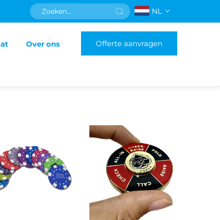
NL
Offerte aanvragen
aat
Over ons