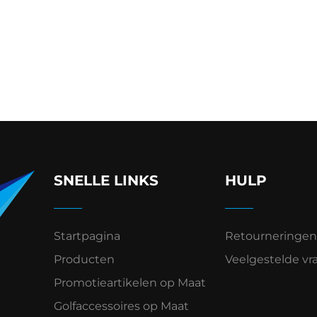
SNELLE LINKS
HULP
Startpagina
Retourneringen
Producten
Veelgestelde vr
Promotieartikelen op Maat
Golfaccessoires op Maat