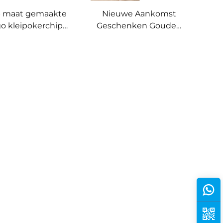
 maat gemaakte
Nieuwe Aankomst
go kleipokerchips
Geschenken Gouden
gram verschillende
Metaal Spin Casino
uren dobbelsteen
Poker Chips Met
ogo casino chip
Enameel Logo
Souvenir Roterende
Metaal Poker Chips