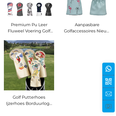
Premium Pu Leer
Aanpasbare
Fluweel Voering Golf
Golfaccessoires Nieuw
Driver Hoofdhoesjes
Ontwerp PU Leer Driver
met Borduurwerk Op
Hout Hoofdhoes
Maat Ontwerp
Borduurwerk Op Maat
Golf Hoofdhoes
Golf Putterhoes
Ijzerhoes Borduurlogo
Golf Driver Hoofdhoes
Leer Op Maat