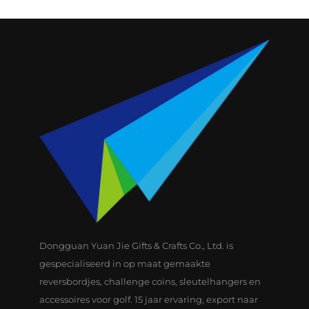
Gemaakte Golfclub
Hoofdhoes
Dongguan Yuan Jie Gifts & Crafts Co., Ltd. is
gespecialiseerd in op maat gemaakte
reversbordjes, challenge coins, sleutelhangers en
accessoires voor golf. 15 jaar ervaring, export naar