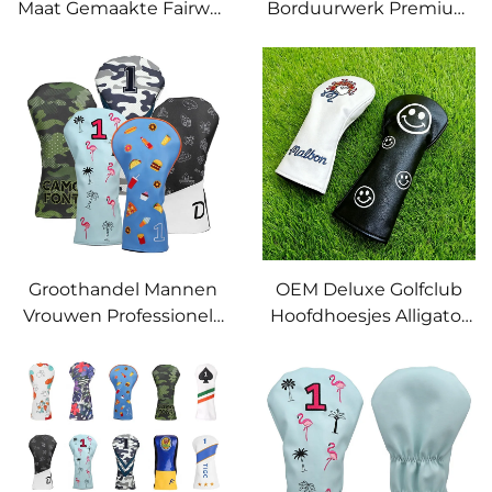
Maat Gemaakte Fairway
Borduurwerk Premium
Woods Golfhoes
PU Leren Golf Driver
Golfclub Hoofdhoesjes
Wood Club Hoofdhoes
Leer Golf Driver
Golf Hoofdhoes
Hoofdhoes
Groothandel Mannen
OEM Deluxe Golfclub
Vrouwen Professionele
Hoofdhoesjes Alligator
Aangepaste Golfclub
Custom Mallet Putter
Hoofdhoes Set
Hoofdhoesje Golf Driver
Premium PU Leren
Hoofdhoes
Driver Hybrid Putter
Hoes