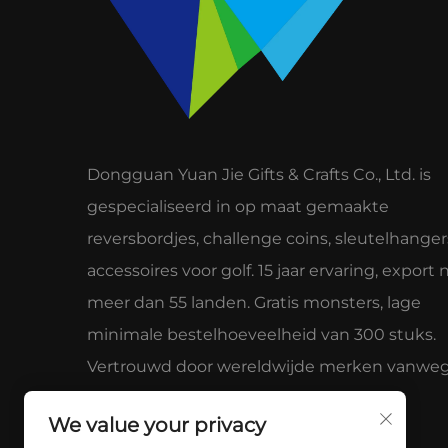
Dongguan Yuan Jie Gifts & Crafts Co., Ltd. is
gespecialiseerd in op maat gemaakte
reversbordjes, challenge coins, sleutelhanger
accessoires voor golf. 15 jaar ervaring, export 
meer dan 55 landen. Gratis monsters, lage
minimale bestelhoeveelheid van 300 stuks.
Vertrouwd door wereldwijde merken vanwe
kwaliteit en service.
We value your privacy