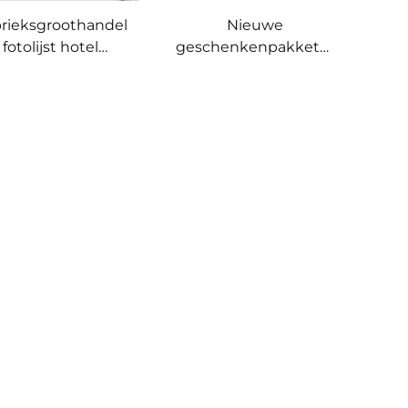
rieksgroothandel
Nieuwe
fotolijst hotel
geschenkenpakketset
nferentiegift HB
metalen
potlood 8,8 cm
golfbalvormige
houten
wijnstopper met op
ilieuvriendelijke
maat gemaakte
npasbare golfpen
geschenkdoos