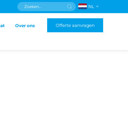
NL
Offerte aanvragen
aat
Over ons