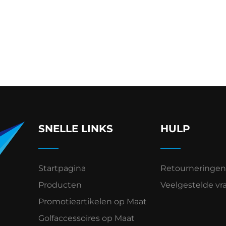
SNELLE LINKS
HULP
Startpagina
Retourneringen
Producten
Veelgestelde vr
Promotieartikelen op Maat
Golfaccessoires op Maat