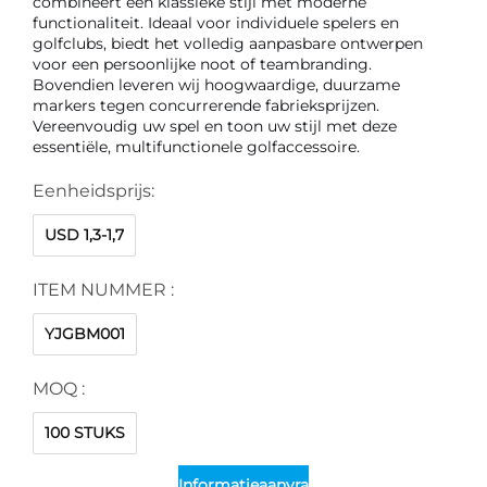
combineert een klassieke stijl met moderne 
functionaliteit. Ideaal voor individuele spelers en 
golfclubs, biedt het volledig aanpasbare ontwerpen 
voor een persoonlijke noot of teambranding. 
Bovendien leveren wij hoogwaardige, duurzame 
markers tegen concurrerende fabrieksprijzen. 
Vereenvoudig uw spel en toon uw stijl met deze 
essentiële, multifunctionele golfaccessoire. 
Eenheidsprijs:
USD 1,3-1,7
ITEM NUMMER :
YJGBM001
MOQ :
100 STUKS
Informatieaanvraag