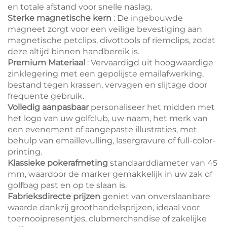
en totale afstand voor snelle naslag.
Sterke magnetische kern
: De ingebouwde
magneet zorgt voor een veilige bevestiging aan
magnetische petclips, divottools of riemclips, zodat
deze altijd binnen handbereik is.
Premium Materiaal
: Vervaardigd uit hoogwaardige
zinklegering met een gepolijste emailafwerking,
bestand tegen krassen, vervagen en slijtage door
frequente gebruik.
Volledig aanpasbaar
personaliseer het midden met
het logo van uw golfclub, uw naam, het merk van
een evenement of aangepaste illustraties, met
behulp van emaillevulling, lasergravure of full-color-
printing.
Klassieke pokerafmeting
standaarddiameter van 45
mm, waardoor de marker gemakkelijk in uw zak of
golfbag past en op te slaan is.
Fabrieksdirecte prijzen
geniet van onverslaanbare
waarde dankzij groothandelsprijzen, ideaal voor
toernooipresentjes, clubmerchandise of zakelijke