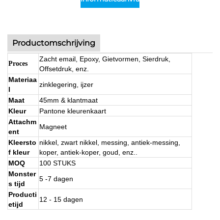
Productomschrijving
Zacht email, Epoxy, Gietvormen, Sierdruk,
Proces
Offsetdruk, enz.
Materiaa
zinklegering, ijzer
l
Maat
45mm & klantmaat
Kleur
Pantone kleurenkaart
Attachm
Magneet
ent
Kleersto
nikkel, zwart nikkel, messing, antiek-messing,
f kleur
koper, antiek-koper, goud, enz..
MOQ
100 STUKS
Monster
5 -7 dagen
s tijd
Producti
12 - 15 dagen
etijd