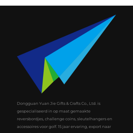
Dongguan Yuan Jie Gifts & Crafts Co., Ltd. is
gespecialiseerd in op maat gemaakte
reversbordjes, challenge coins, sleutelhangers en
accessoires voor golf. 15 jaar ervaring, export naar