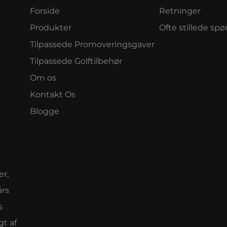
Forside
Retninger
Produkter
Ofte stillede sp
Tilpassede Promoveringsgaver
Tilpassede Golftilbehør
Om os
Kontakt Os
Blogge
er,
års
s
gt af