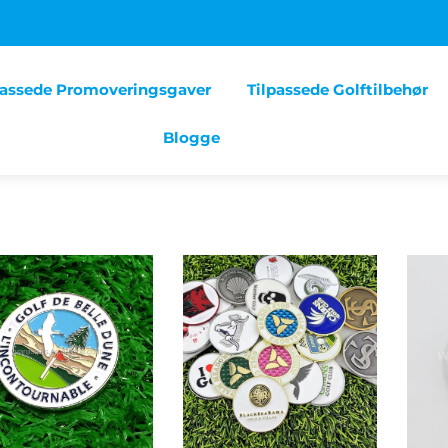
passede Promoveringsgaver
Tilpassede Golftilbehør
Blogge