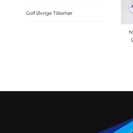
Golf Øvrige Tilbehør
N
go
bru