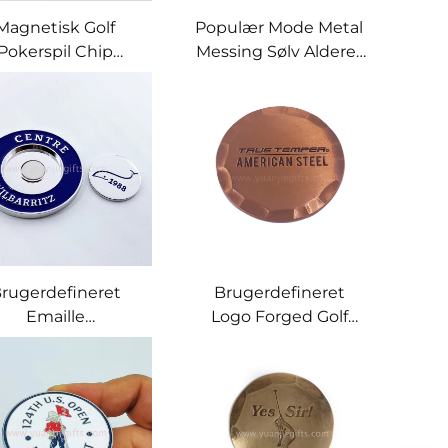
Magnetisk Golf
Populær Mode Metal
Pokerspil Chip
Messing Sølv Alderet
Magnet
Stil Håndlavet
Golfboldmærke
Forgedet Udfyldt
rugerdefineret
Kobber
brikspris Golfklub
Golfboldmærke
Boldmærker
rugerdefineret
Brugerdefineret
Emaille
Logo Forged Golf
Golfboldmærke
Marker 40mm
rugerdefineret
Messing Metal
o Høj Kvalitet Golf
Håndlavet Slået Kant
Pokerspil Chip
Kobber
Magnetisk
Golfboldmærker