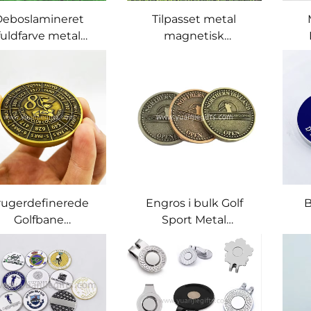
Deboslamineret
Tilpasset metal
fuldfarve metal
magnetisk
olfboldmærke-
golfboldmærke,
net med custom
forskellige designs
logo
med dit eget logo,
B
hat clip, divot-
Fa
tilbehør
rugerdefinerede
Engros i bulk Golf
B
Golfbane
Sport Metal
fstandsmærker /
Brugerdefinerede
lf Pitch Mærker I
golfmønter Antique
B
Fuld Farve
Copper
Log
Golfboldmærkninger