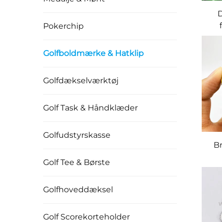
Pokerchip
g
mag
Golfboldmærke & Hatklip
Golfdækselværktøj
Golf Task & Håndklæder
Golfudstyrskasse
B
Golf Tee & Børste
A
Go
Golfhoveddæksel
Golf Scorekorteholder