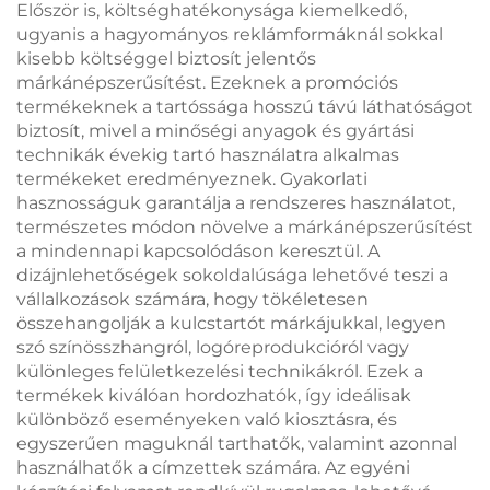
Először is, költséghatékonysága kiemelkedő,
ugyanis a hagyományos reklámformáknál sokkal
kisebb költséggel biztosít jelentős
márkánépszerűsítést. Ezeknek a promóciós
termékeknek a tartóssága hosszú távú láthatóságot
biztosít, mivel a minőségi anyagok és gyártási
technikák évekig tartó használatra alkalmas
termékeket eredményeznek. Gyakorlati
hasznosságuk garantálja a rendszeres használatot,
természetes módon növelve a márkánépszerűsítést
a mindennapi kapcsolódáson keresztül. A
dizájnlehetőségek sokoldalúsága lehetővé teszi a
vállalkozások számára, hogy tökéletesen
összehangolják a kulcstartót márkájukkal, legyen
szó színösszhangról, logóreprodukcióról vagy
különleges felületkezelési technikákról. Ezek a
termékek kiválóan hordozhatók, így ideálisak
különböző eseményeken való kiosztásra, és
egyszerűen maguknál tarthatők, valamint azonnal
használhatők a címzettek számára. Az egyéni