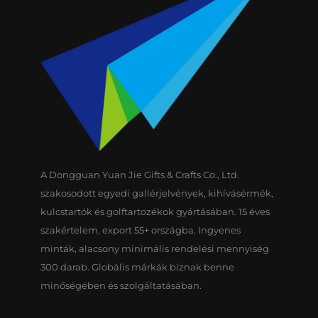
A Dongguan Yuan Jie Gifts & Crafts Co., Ltd.
szakosodott egyedi gallérjelvények, kihívásérmék,
kulcstartók és golftartozékok gyártásában. 15 éves
szakértelem, export 55+ országba. Ingyenes
minták, alacsony minimális rendelési mennyiség
300 darab. Globális márkák bíznak benne
minőségében és szolgáltatásában.