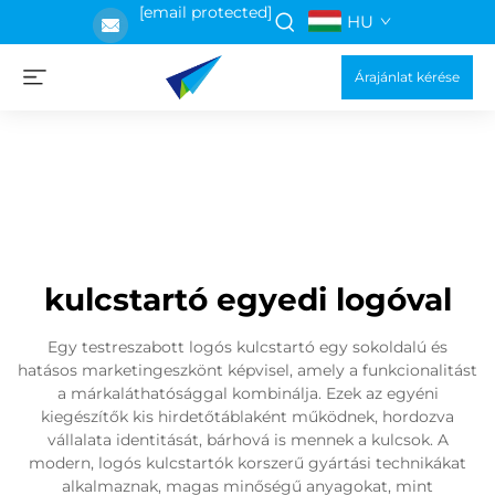
[email protected]
HU
Árajánlat kérése
kulcstartó egyedi logóval
Egy testreszabott logós kulcstartó egy sokoldalú és
hatásos marketingeszkönt képvisel, amely a funkcionalitást
a márkaláthatósággal kombinálja. Ezek az egyéni
kiegészítők kis hirdetőtáblaként működnek, hordozva
vállalata identitását, bárhová is mennek a kulcsok. A
modern, logós kulcstartók korszerű gyártási technikákat
alkalmaznak, magas minőségű anyagokat, mint