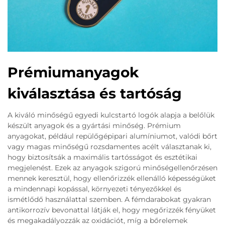
Prémiumanyagok
kiválasztása és tartóság
A kiváló minőségű egyedi kulcstartó logók alapja a belőlük
készült anyagok és a gyártási minőség. Prémium
anyagokat, például repülőgépipari alumíniumot, valódi bőrt
vagy magas minőségű rozsdamentes acélt választanak ki,
hogy biztosítsák a maximális tartósságot és esztétikai
megjelenést. Ezek az anyagok szigorú minőségellenőrzésen
mennek keresztül, hogy ellenőrizzék ellenálló képességüket
a mindennapi kopással, környezeti tényezőkkel és
ismétlődő használattal szemben. A fémdarabokat gyakran
antikorrozív bevonattal látják el, hogy megőrizzék fényüket
és megakadályozzák az oxidációt, míg a bőrelemek