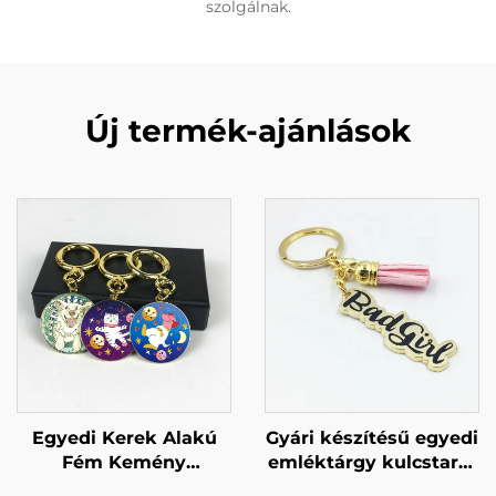
szolgálnak.
Új termék-ajánlások
Egyedi Kerek Alakú
Gyári készítésű egyedi
Fém Kemény
emléktárgy kulcstartó
Zománcozott Arany
arany fém kulcstartó