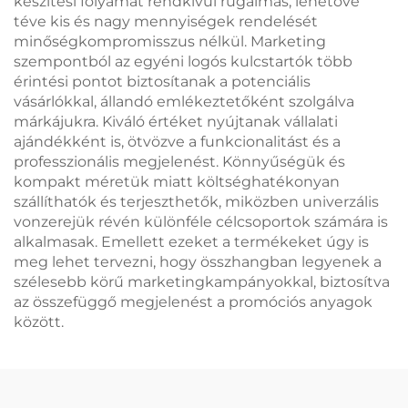
készítési folyamat rendkívül rugalmas, lehetővé
téve kis és nagy mennyiségek rendelését
minőségkompromisszus nélkül. Marketing
szempontból az egyéni logós kulcstartók több
érintési pontot biztosítanak a potenciális
vásárlókkal, állandó emlékeztetőként szolgálva
márkájukra. Kiváló értéket nyújtanak vállalati
ajándékként is, ötvözve a funkcionalitást és a
professzionális megjelenést. Könnyűségük és
kompakt méretük miatt költséghatékonyan
szállíthatók és terjeszthetők, miközben univerzális
vonzerejük révén különféle célcsoportok számára is
alkalmasak. Emellett ezeket a termékeket úgy is
meg lehet tervezni, hogy összhangban legyenek a
szélesebb körű marketingkampányokkal, biztosítva
az összefüggő megjelenést a promóciós anyagok
között.