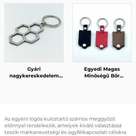
Kulcstartó Eladó
nőnek
Gyári
Egyedi Magas
nagykereskedelem
Minőségű Bőr
Egyedi rozsdamentes
Kulcstartó Egyedi
acél üreges kulcstartó
Személyre Szabott
Egyedi lágy émaill
Logóval,
dizájnok Gravírozott
Nagykereskedelmi
betűs logós kulcstartó
Egyedi PU Műbőr Fém
Gombos Tervezésű
Az egyéni logós kulcstartó számos meggyőző
Kulcstartó
előnnyel rendelkezik, amelyek kiváló választássá
teszik márkanevetségi és ügyfélkapcsolati célokra.