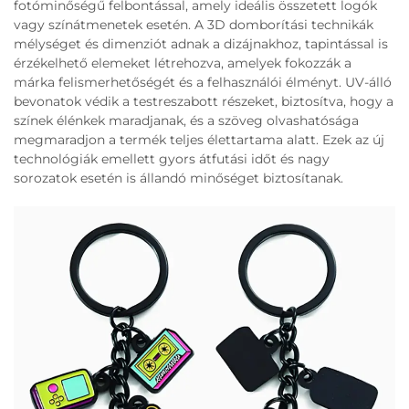
fotóminőségű felbontással, amely ideális összetett logók
vagy színátmenetek esetén. A 3D domborítási technikák
mélységet és dimenziót adnak a dizájnakhoz, tapintással is
érzékelhető elemeket létrehozva, amelyek fokozzák a
márka felismerhetőségét és a felhasználói élményt. UV-álló
bevonatok védik a testreszabott részeket, biztosítva, hogy a
színek élénkek maradjanak, és a szöveg olvashatósága
megmaradjon a termék teljes élettartama alatt. Ezek az új
technológiák emellett gyors átfutási időt és nagy
sorozatok esetén is állandó minőséget biztosítanak.