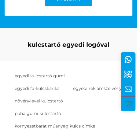
kulcstartó egyedi logóval
egyedi kulcstartó gumi
egyedi fa-kulcskarika
egyedi reklámszelvény
növénylevél kulcstartó
puha gumi kulcstartó
környezetbarát műanyag kulcs címke