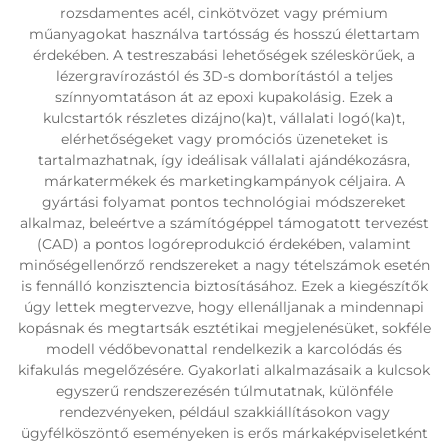
rozsdamentes acél, cinkötvözet vagy prémium
műanyagokat használva tartósság és hosszú élettartam
érdekében. A testreszabási lehetőségek széleskörűek, a
lézergravírozástól és 3D-s domborítástól a teljes
színnyomtatáson át az epoxi kupakolásig. Ezek a
kulcstartók részletes dizájno(ka)t, vállalati logó(ka)t,
elérhetőségeket vagy promóciós üzeneteket is
tartalmazhatnak, így ideálisak vállalati ajándékozásra,
márkatermékek és marketingkampányok céljaira. A
gyártási folyamat pontos technológiai módszereket
alkalmaz, beleértve a számítógéppel támogatott tervezést
(CAD) a pontos logóreprodukció érdekében, valamint
minőségellenőrző rendszereket a nagy tételszámok esetén
is fennálló konzisztencia biztosításához. Ezek a kiegészítők
úgy lettek megtervezve, hogy ellenálljanak a mindennapi
kopásnak és megtartsák esztétikai megjelenésüket, sokféle
modell védőbevonattal rendelkezik a karcolódás és
kifakulás megelőzésére. Gyakorlati alkalmazásaik a kulcsok
egyszerű rendszerezésén túlmutatnak, különféle
rendezvényeken, például szakkiállításokon vagy
ügyfélköszöntő eseményeken is erős márkaképviseletként