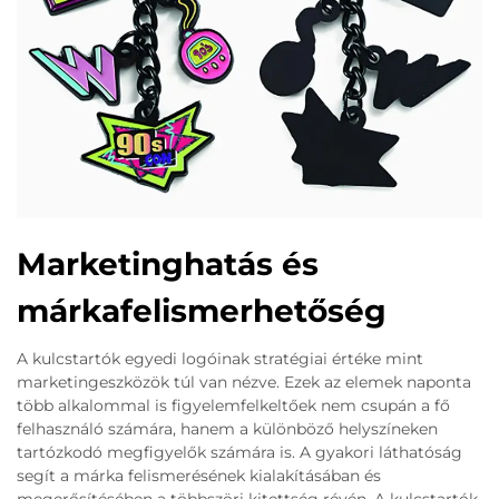
Marketinghatás és
márkafelismerhetőség
A kulcstartók egyedi logóinak stratégiai értéke mint
marketingeszközök túl van nézve. Ezek az elemek naponta
több alkalommal is figyelemfelkeltőek nem csupán a fő
felhasználó számára, hanem a különböző helyszíneken
tartózkodó megfigyelők számára is. A gyakori láthatóság
segít a márka felismerésének kialakításában és