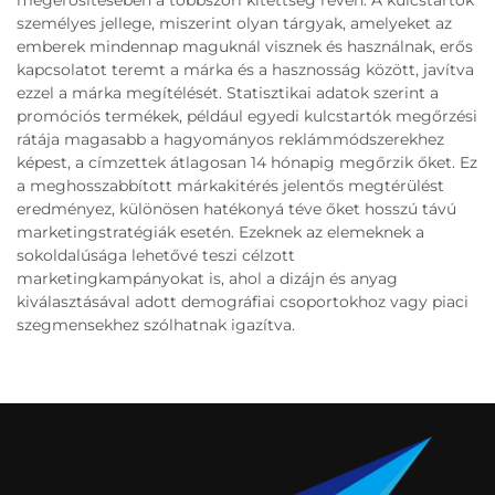
megerősítésében a többszöri kitettség révén. A kulcstartók
személyes jellege, miszerint olyan tárgyak, amelyeket az
emberek mindennap maguknál visznek és használnak, erős
kapcsolatot teremt a márka és a hasznosság között, javítva
ezzel a márka megítélését. Statisztikai adatok szerint a
promóciós termékek, például egyedi kulcstartók megőrzési
rátája magasabb a hagyományos reklámmódszerekhez
képest, a címzettek átlagosan 14 hónapig megőrzik őket. Ez
a meghosszabbított márkakitérés jelentős megtérülést
eredményez, különösen hatékonyá téve őket hosszú távú
marketingstratégiák esetén. Ezeknek az elemeknek a
sokoldalúsága lehetővé teszi célzott
marketingkampányokat is, ahol a dizájn és anyag
kiválasztásával adott demográfiai csoportokhoz vagy piaci
szegmensekhez szólhatnak igazítva.