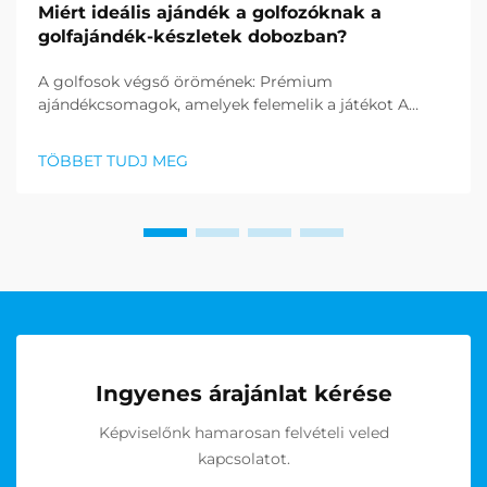
Miért ideális ajándék a golfozóknak a
golfajándék-készletek dobozban?
A golfosok végső örömének: Prémium
ajándékcsomagok, amelyek felemelik a játékot A
tökéletes ajándék megtalálása a golfrajongók
számára kihívást jelenthet, de a golf
TÖBBET TUDJ MEG
ajándékcsomagok kiváló megoldásként emelkedtek
ki, amelyek a praktikusságot és eleganciát
kombinálják. T...
Ingyenes árajánlat kérése
Képviselőnk hamarosan felvételi veled
kapcsolatot.