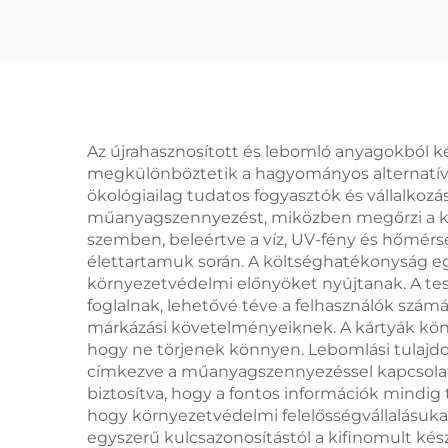
kávéscsés alakú
kulcstartó
Az újrahasznosított és lebomló anyagokból 
megkülönböztetik a hagyományos alternatívákt
ökológiailag tudatos fogyasztók és vállalkoz
műanyagszennyezést, miközben megőrzi a kulc
szemben, beleértve a víz, UV-fény és hőmérsé
élettartamuk során. A költséghatékonyság egy
környezetvédelmi előnyöket nyújtanak. A te
foglalnak, lehetővé téve a felhasználók szá
márkázási követelményeiknek. A kártyák kön
hogy ne törjenek könnyen. Lebomlási tulajdo
címkezve a műanyagszennyezéssel kapcsolato
biztosítva, hogy a fontos információk mindig 
hogy környezetvédelmi felelősségvállalásuk
egyszerű kulcsazonosítástól a kifinomult kés