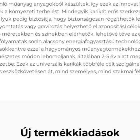
bomló műanyag anyagokból készültek, így ezek az innovat
 a környezeti terhelést. Mindegyik karikát erős szerkeze
lyuk pedig biztosítja, hogy biztonságosan rögzíthetők
nyomtatás vagy gravírozás helyezhető el azonosítási célo
ő méretekben és színekben elérhetők, lehetővé téve az
 folyamatak során alacsony energiafogyasztású technoló
, csökkentve ezzel a hagyományos műanyagtermékekhez k
rmészetes módon lebomoljanak, általában 2-5 év alatt 
tbe. Ezek az univerzális karikák többféle célt szolgáln
 eszközkövetésen át, mind személyes, mind szakmai felh
Új termékkiadások