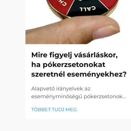
Mire figyelj vásárláskor,
ha pókerzsetonokat
szeretnél eseményekhez?
Alapvető irányelvek az
eseményminőségű pókerzsetonok
kiválasztásához Egy pókeresemény
TÖBBET TUDJ MEG
szervezésekor fontos a részletekre
való odafigyelés, és az egyik
legfontosabb elem a szakmai