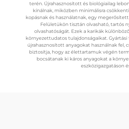
terén. Újrahasznosított és biológiailag le
kínálnak, miközben minimálisra csökkentik
kopásnak és használatnak, egy megerősített 
Felületükön tisztán olvasható, tartós 
olvashatóságát. Ezek a karikák különböz
környezettudatos tulajdonságaikat. Gyártási
újrahasznosított anyagokat használnak fel
biztosítja, hogy az élettartamuk végén te
bocsátanak ki káros anyagokat a környeze
eszközigazgatáson és