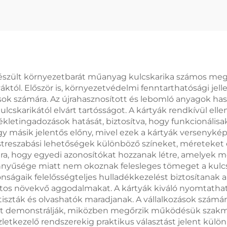
Kétszínű Fém K
Alakú Kulcsta
Szublimáció
Kulcstartó
készült környezetbarát műanyag kulcskarika számos meg
ól. Először is, környezetvédelmi fenntarthatósági jelle
ások számára. Az újrahasznosított és lebomló anyagok has
skarikától elvárt tartósságot. A kártyák rendkívül el
kletingadozások hatását, biztosítva, hogy funkcionálisa
 másik jelentős előny, mivel ezek a kártyák versenykép
streszabási lehetőségek különböző színeket, méreteket
mára, hogy egyedi azonosítókat hozzanak létre, amelyek
nyűsége miatt nem okoznak felesleges tömeget a kulcst
nságaik felelősségteljes hulladékkezelést biztosítanak 
s növekvő aggodalmakat. A kártyák kiváló nyomtatható
tiszták és olvashatók maradjanak. A vállalkozások számár
at demonstrálják, miközben megőrzik működésük szakmai
zletkezelő rendszerekig praktikus választást jelent kül