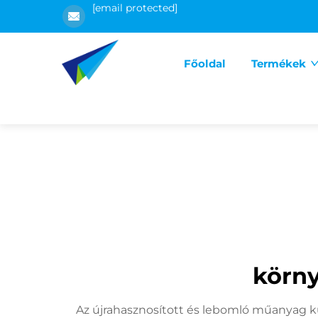
[email protected]
Főoldal
Termékek
körn
Az újrahasznosított és lebomló műanyag ku