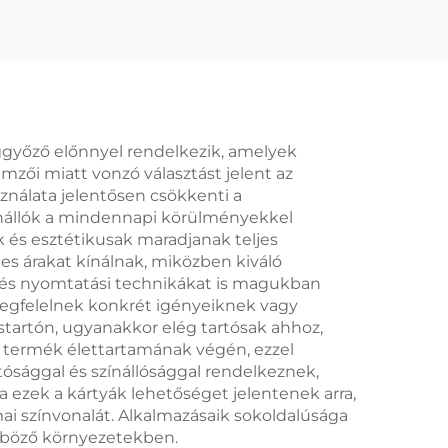
erek
rtó
s
győző előnnyel rendelkezik, amelyek
mzői miatt vonzó választást jelent az
ználata jelentősen csökkenti a
lenállók a mindennapi körülményekkel
k és esztétikusak maradjanak teljes
es árakat kínálnak, miközben kiváló
 és nyomtatási technikákat is magukban
 megfelelnek konkrét igényeiknek vagy
artón, ugyanakkor elég tartósak ahhoz,
a termék élettartamának végén, ezzel
sággal és színállósággal rendelkeznek,
a ezek a kártyák lehetőséget jelentenek arra,
 színvonalát. Alkalmazásaik sokoldalúsága
önböző környezetekben.