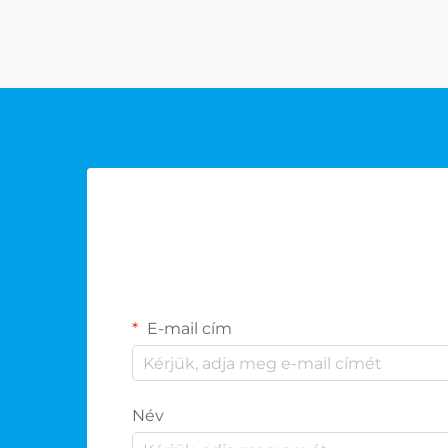
színvonalnak megfelelő zsetonok
vásárlása. Akár kaszinó...
E-mail cím
Név