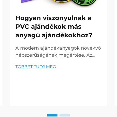
Hogyan viszonyulnak a
PVC ajándékok más
anyagú ajándékokhoz?
A modern ajándékanyagok növekvő
népszerűségének megértése. Az
ajándékozás világa az elmúlt
TÖBBET TUDJ MEG
években drámaian megváltozott,
ahol a PVC ajándékok piacra lépve
sokoldalú és innovatív lehetőséggé
váltak. Ezek a kortárs termékek
kihívást jelentenek...