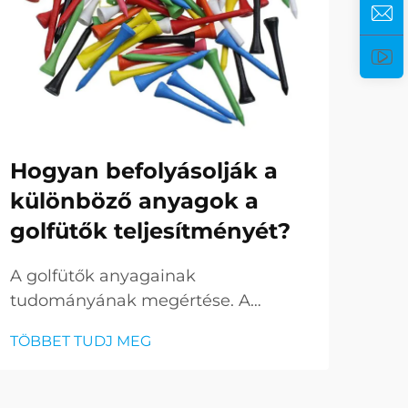
Hogyan befolyásolják a
Mi
különböző anyagok a
né
golfütők teljesítményét?
sz
A golfütők anyagainak
Az 
tudományának megértése. A
test
szerény golfütő, amelyet gyakran
tar
TÖBBET TUDJ MEG
TÖB
figyelmen kívül hagynak, mégis
vil
elengedhetetlen minden golfozó
épü
játékához, jelentősen fejlődött korai
fejl