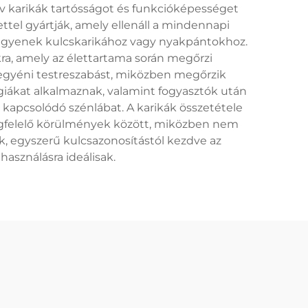
ív karikák tartósságot és funkcióképességet
ttel gyártják, amely ellenáll a mindennapi
 legyenek kulcskarikához vagy nyakpántokhoz.
kra, amely az élettartama során megőrzi
 egyéni testreszabást, miközben megőrzik
giákat alkalmaznak, valamint fogyasztók után
apcsolódó szénlábat. A karikák összetétele
megfelelő körülmények között, miközben nem
ak, egyszerű kulcsazonosítástól kezdve az
asználásra ideálisak.