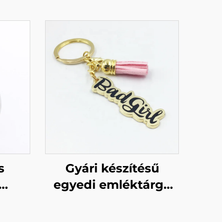
s
Gyári készítésű
egyedi emléktárgy
kulcstartó arany fém
s
kulcstartó nőnek