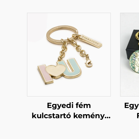
Egyedi fém
Egy
kulcstartó kemény,
puha émaillel
Zom
aranyozott egyedi
Ku