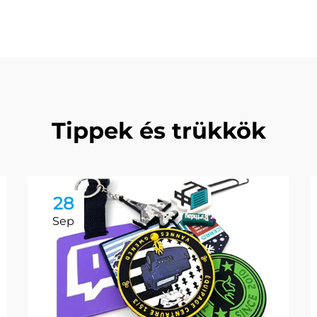
Tippek és trükkök
28
Sep