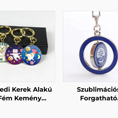
edi Kerek Alakú
Szublimáció
Fém Kemény
Forgatható
áncozott Arany
Kulcstartók
lcstartó Eladó
Szublimáció