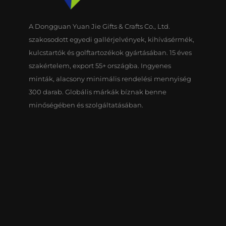
A Dongguan Yuan Jie Gifts & Crafts Co., Ltd.
szakosodott egyedi gallérjelvények, kihívásérmék,
kulcstartók és golftartozékok gyártásában. 15 éves
szakértelem, export 55+ országba. Ingyenes
minták, alacsony minimális rendelési mennyiség
300 darab. Globális márkák bíznak benne
minőségében és szolgáltatásában.