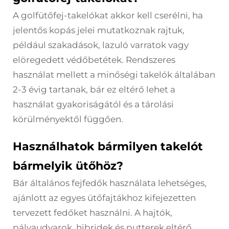
A golfütőfej-takelókat akkor kell cserélni, ha
jelentős kopás jelei mutatkoznak rajtuk,
például szakadások, lazuló varratok vagy
elöregedett védőbetétek. Rendszeres
használat mellett a minőségi takelók általában
2-3 évig tartanak, bár ez eltérő lehet a
használat gyakoriságától és a tárolási
körülményektől függően.
Használhatok bármilyen takelót
bármelyik ütőhöz?
Bár általános fejfedők használata lehetséges,
ajánlott az egyes ütőfajtákhoz kifejezetten
tervezett fedőket használni. A hajtók,
pályaudvarok, hibridek és putterek eltérő