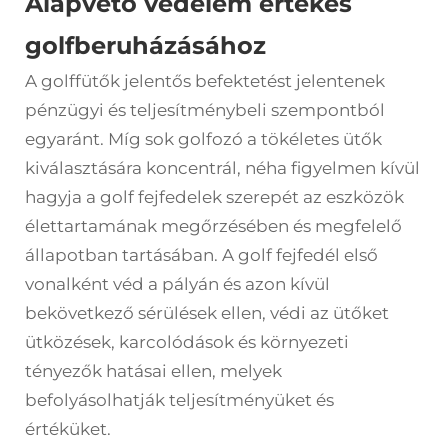
Alapvető védelem értékes
golfberuházásához
A golffütők jelentős befektetést jelentenek
pénzügyi és teljesítménybeli szempontból
egyaránt. Míg sok golfozó a tökéletes ütők
kiválasztására koncentrál, néha figyelmen kívül
hagyja a
golf fejfedelek
szerepét az eszközök
élettartamának megőrzésében és megfelelő
állapotban tartásában. A golf fejfedél első
vonalként véd a pályán és azon kívül
bekövetkező sérülések ellen, védi az ütőket
ütközések, karcolódások és környezeti
tényezők hatásai ellen, melyek
befolyásolhatják teljesítményüket és
értéküket.