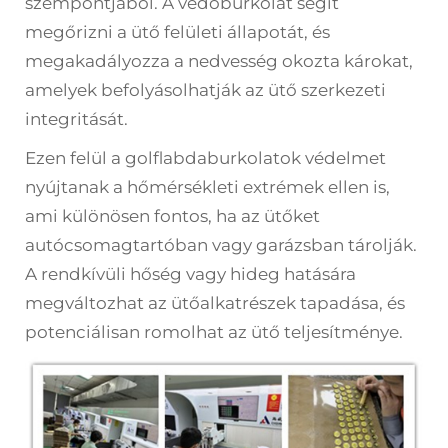
szempontjából. A védőburkolat segít
megőrizni a ütő felületi állapotát, és
megakadályozza a nedvesség okozta károkat,
amelyek befolyásolhatják az ütő szerkezeti
integritását.
Ezen felül a golflabdaburkolatok védelmet
nyújtanak a hőmérsékleti extrémek ellen is,
ami különösen fontos, ha az ütőket
autócsomagtartóban vagy garázsban tárolják.
A rendkívüli hőség vagy hideg hatására
megváltozhat az ütőalkatrészek tapadása, és
potenciálisan romolhat az ütő teljesítménye.