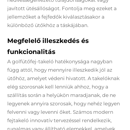
nedvességelvezető tulajdonságokat vagy
javított ütésállóságot. Fontolja meg ezeket a
jellemzőket a fejfedők kiválasztásakor a
különböző ütőkhöz a táskájában.
Megfelelő illeszkedés és
funkcionalitás
A golfütőfej-takeló hatékonysága nagyban
függ attól, hogy mennyire illeszkedik jól az
ütőhöz, amelyet védeni hivatott. A takelóknak
elég szorosnak kell lenniük ahhoz, hogy a
szállítás során a helyükön maradjanak, de ne
legyenek annyira szorosak, hogy nehéz legyen
felvenni vagy levenni őket. Számos modern
fejtakeló innovatív tervezéssel rendelkezik,
rugalmas vagy állítható elemekkel, amelyek