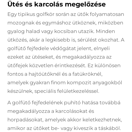
Ütés és karcolás megelőzése
Egy tipikus golfkör során az ütők folyamatosan
mozognak és egymáshoz ütköznek, miközben
gyalog halad vagy kocsiban utazik. Minden
ütközés, akár a legkisebb is, sérülést okozhat. A
golfütő fejfedele védőgátat jelent, elnyeli
ezeket az ütéseket, és megakadályozza az
ütőfejek közvetlen érintkezését. Ez különösen
fontos a hajtóütőknél és a fatükröknél,
amelyek gyakran finom kompozit anyagokból
készülnek, speciális felületkezeléssel.
A golfütő fejfedelének puhító hatása továbbá
megakadályozza a karcolásokat és
horpadásokat, amelyek akkor keletkezhetnek,
amikor az ütőket be- vagy kiveszik a táskából.