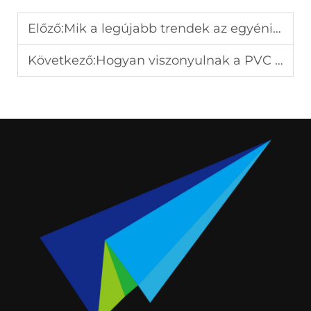
Előző:
Mik a legújabb trendek az egyéni golfütőtáskacímkék terén?
Következő:
Hogyan viszonyulnak a PVC ajándékok más anyagú ajándékokhoz?