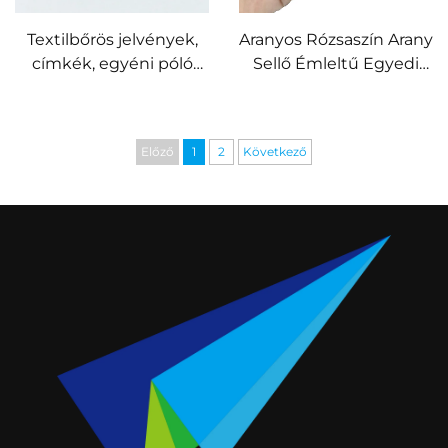
Textilbőrös jelvények,
Aranyos Rózsaszín Arany
címkék, egyéni póló
Sellő Émleltű Egyedi
gallér tű, puha émállal
Kemény Émlel
készült jelvények
Képernyőnyomtatású
Gomblyuk Tű Hátsó
Előző
1
2
Következő
Bélyeggel