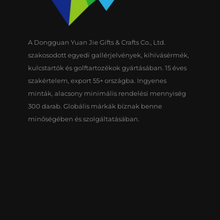
A Dongguan Yuan Jie Gifts & Crafts Co., Ltd.
szakosodott egyedi gallérjelvények, kihívásérmék,
kulcstartók és golftartozékok gyártásában. 15 éves
szakértelem, export 55+ országba. Ingyenes
minták, alacsony minimális rendelési mennyiség
300 darab. Globális márkák bíznak benne
minőségében és szolgáltatásában.