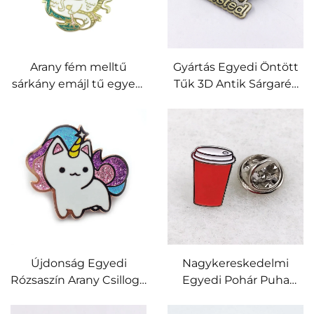
Arany fém melltű
Gyártás Egyedi Öntött
sárkány emájl tű egyedi
Tűk 3D Antik Sárgaréz
dizájnú tű kitűzők
Fém Kitűző Emléktárgy
Cinkötvözet Enameltű
Újdonság Egyedi
Nagykereskedelmi
Rózsaszín Arany Csillogó
Egyedi Pohár Puha
Egyszarvú Enameles
Email Jelvénnyel
Kitűző Jelvénnyel
Egyedi Logó Személyre