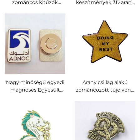
zománcos kitűzők
készítmények 3D arany
mágneses háttal
betűs kitűző
Nagy minőségű egyedi
Arany csillag alakú
mágneses Egyesült
zománcozott tűjelvény,
Arab Emírségek jelvény
egyedi csillogó
Sas kitűző Mágneses
zománcozott tűk epoxi
jelvény
gyantás domború
felülettel