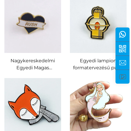
Szabott Fém Teáskanna
Kitűző
Nagykereskedelmi
Egyedi lampion
Egyedi Magas
formatervezésű puha
Minőségű Fémes
zománcos arany fémtű
Kitűző, Testreszabott
jelvény
Személyre Szabott
Logó, Puha Email
Jelvény, Egyedi Szív
Alakú Jelvény