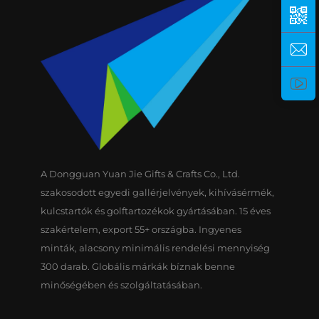
A Dongguan Yuan Jie Gifts & Crafts Co., Ltd.
szakosodott egyedi gallérjelvények, kihívásérmék,
kulcstartók és golftartozékok gyártásában. 15 éves
szakértelem, export 55+ országba. Ingyenes
minták, alacsony minimális rendelési mennyiség
300 darab. Globális márkák bíznak benne
minőségében és szolgáltatásában.