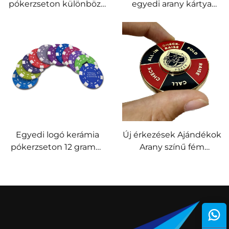
pókerzseton különböző
egyedi arany kártya
névértékkel
súlyú kristály
nyomtatott agyag
emléktárgy fém
kaszinózsetonok
kártyatartó
Egyedi logó kerámia
Új érkezések Ajándékok
pókerzseton 12 gramm
Arany színű fém
különböző színekben,
pörgetős kaszinó
logóval ellátott kocka,
pókerzseton Egyedi
kaszinó zseton
zománc logóval Emlék
tárgy Forgatható fém
pókerzseton