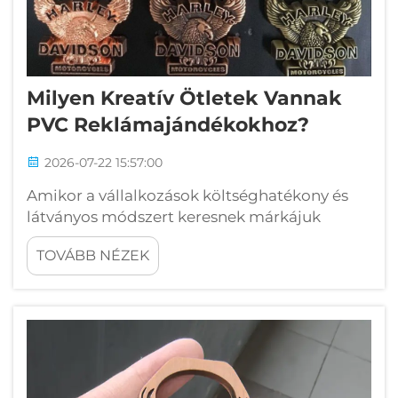
Milyen Kreatív Ötletek Vannak
PVC Reklámajándékokhoz?
2026-07-22 15:57:00
Amikor a vállalkozások költséghatékony és
látványos módszert keresnek márkájuk
népszerűsítésére, a PVC reklámajándékok
TOVÁBB NÉZEK
mindig kiemelkedő választást nyújtanak.
Puha, tartós és rendkívül testreszabható
termékek, amelyeket a PVC
reklámajándékok...