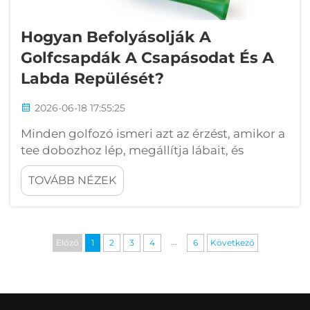
Hogyan Befolyásolják A
Golfcsapdák A Csapásodat És A
Labda Repülését?
2026-06-18 17:55:25
Minden golfozó ismeri azt az érzést, amikor a
tee dobozhoz lép, megállítja lábait, és
felkészül egy olyan első ütésre, amely
TOVÁBB NÉZEK
meghatározza az egész lyuk játékát.
Ugyanakkor ebben a pillanatban az egyik
leginkább figyelmen kívül hagyott tényező az
a kis eszköz, amely a labdát tartja...
...
Előző
1
2
3
4
6
Következő