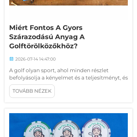
Miért Fontos A Gyors
Szárazodású Anyag A
Golftörölközőkhöz?
2026-07-14 14:47:00
A golf olyan sport, ahol minden részlet
befolyásolja a kényelmet és a teljesítményt, és
a golftörölközők sem kivétel. A golfozók a
TOVÁBB NÉZEK
golftörölközőket a ütőfejek megtisztítására, a
golfgolyók tisztítására és a kezek szárítására
használják lövésenként. Ha ezek a
golftörölközők nedvesek és nehézek
maradnak...