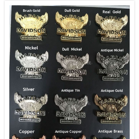
érzékelhető márkakövetelőként szolgál,
amelyet büszkén viselnek...