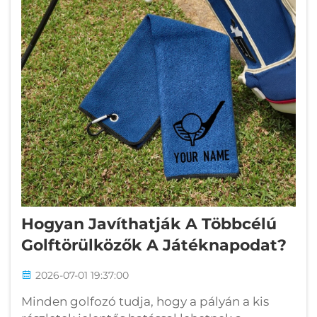
Hogyan Javíthatják A Többcélú
Golftörülközők A Játéknapodat?
2026-07-01 19:37:00
Minden golfozó tudja, hogy a pályán a kis