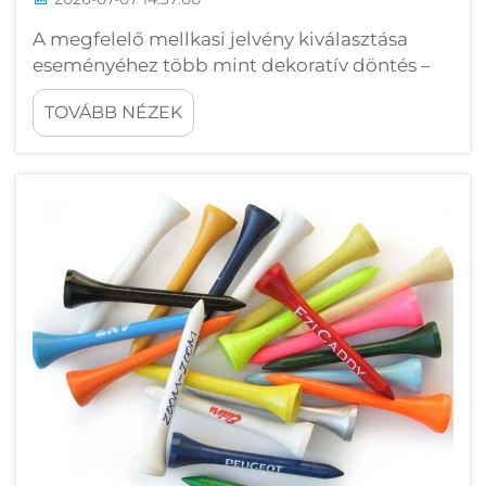
A megfelelő mellkasi jelvény kiválasztása
eseményéhez több mint dekoratív döntés –
ez egy nyilatkozat márkájáról, szervezetéről
TOVÁBB NÉZEK
és az élményről, amelyet létrehozni kíván.
Akár vállalati konferenciát, akár jótékonysági
rendezvényt szervez, akár egy...