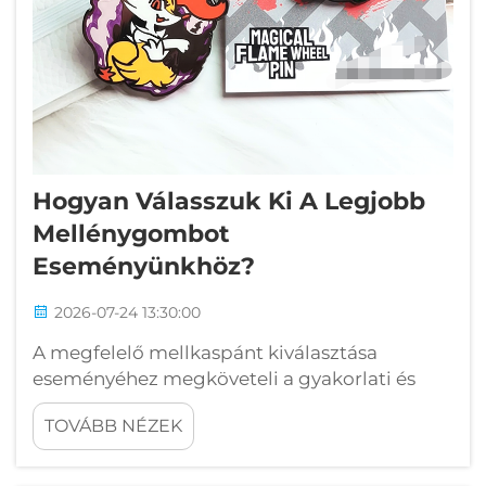
Hogyan Válasszuk Ki A Legjobb
Mellénygombot
Eseményünkhöz?
2026-07-24 13:30:00
A megfelelő mellkaspánt kiválasztása
eseményéhez megköveteli a gyakorlati és
esztétikai szempontok megértését, amelyek
TOVÁBB NÉZEK
közvetlenül befolyásolják, hogyan jut el
márkája üzenete a résztvevőkhöz. Egy
gondosan kiválasztott mellkaspánt