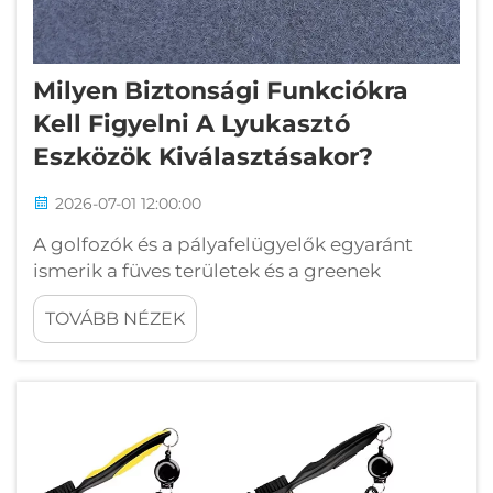
Milyen Biztonsági Funkciókra
Kell Figyelni A Lyukasztó
Eszközök Kiválasztásakor?
2026-07-01 12:00:00
A golfozók és a pályafelügyelők egyaránt
ismerik a füves területek és a greenek
karbantartásának fontosságát, és a lyukasztó
TOVÁBB NÉZEK
eszközök központi szerepet játszanak e
felelősségvállalásban. Azonban nem minden
lyukasztó eszköz egyformán jó, és a biztonság
elsődleges szempont kell legyen, amikor...