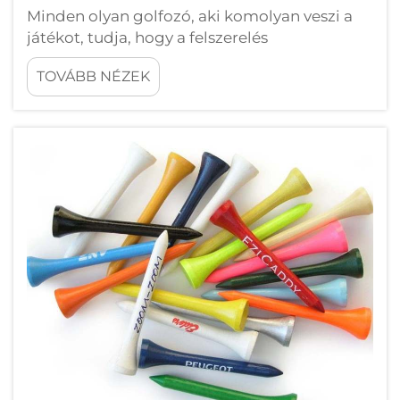
Minden olyan golfozó, aki komolyan veszi a
játékot, tudja, hogy a felszerelés
karbantartása ugyanolyan fontos, mint a
TOVÁBB NÉZEK
technika. A sok kis eszköz közül, amelyeknek
helyük van egy golfozó táskájában, a golfkefe
kiemelkedik a legpraktikusabb és leginkább
alábecsült eszközök között...