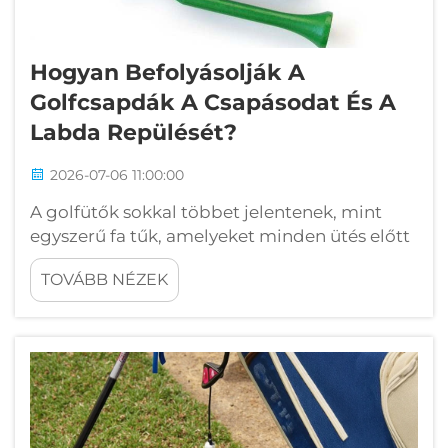
Hogyan Befolyásolják A
Golfcsapdák A Csapásodat És A
Labda Repülését?
2026-07-06 11:00:00
A golfütők sokkal többet jelentenek, mint
egyszerű fa tűk, amelyeket minden ütés előtt
a földbe helyezünk. Alapvető eszközök,
TOVÁBB NÉZEK
amelyek közvetlenül befolyásolják az
ütésmechanikánkat, a labda pályáját és
teljesítményünket a pályán. Annak
megértése, hogyan hatnak a golfütők...