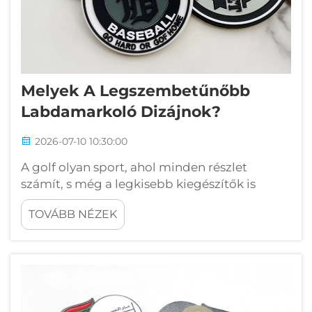
Melyek A Legszembetűnőbb
Labdamarkoló Dizájnok?
2026-07-10 10:30:00
A golf olyan sport, ahol minden részlet
számít, s még a legkisebb kiegészítők is
jelentős hatással lehetnek az egész pályán
TOVÁBB NÉZEK
szerzett élményre. Ezek között a kiegészítők
között a labdamarkolók tervei egyszerű,
funkcionális eszközökből fejlődtek
szofisztikált, stílusos elemekké…