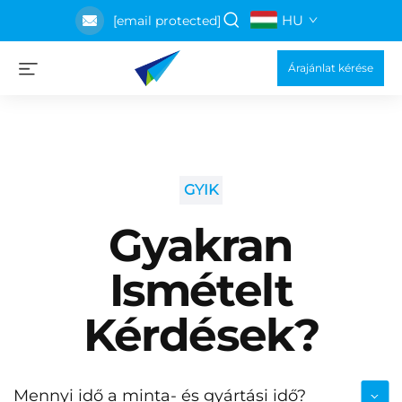
HU
[email protected]
Árajánlat kérése
GYIK
Gyakran
Ismételt
Kérdések?
Mennyi idő a minta- és gyártási idő?