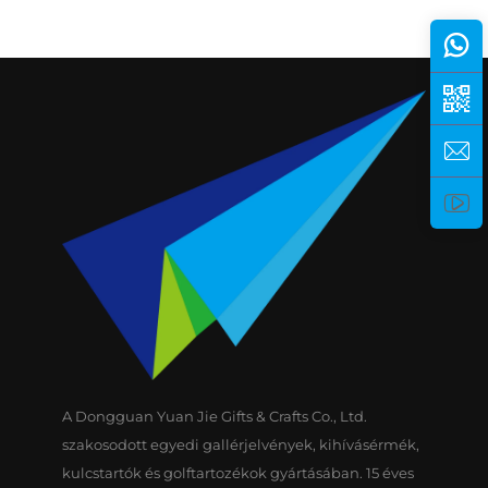
A Dongguan Yuan Jie Gifts & Crafts Co., Ltd.
szakosodott egyedi gallérjelvények, kihívásérmék,
kulcstartók és golftartozékok gyártásában. 15 éves