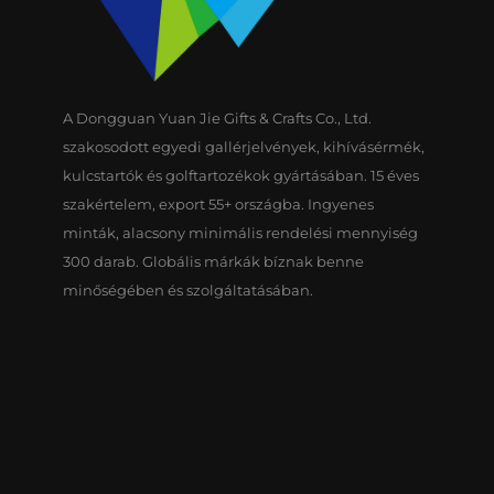
A Dongguan Yuan Jie Gifts & Crafts Co., Ltd.
szakosodott egyedi gallérjelvények, kihívásérmék,
kulcstartók és golftartozékok gyártásában. 15 éves
szakértelem, export 55+ országba. Ingyenes
minták, alacsony minimális rendelési mennyiség
300 darab. Globális márkák bíznak benne
minőségében és szolgáltatásában.