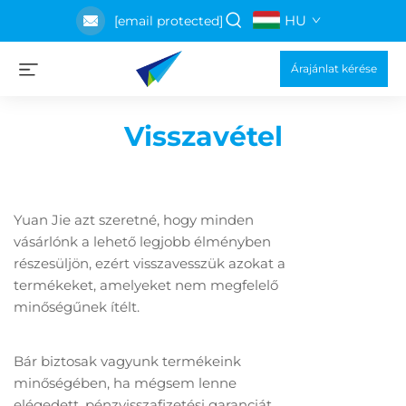
HU
[email protected]
Árajánlat kérése
Visszavétel
Yuan Jie azt szeretné, hogy minden
vásárlónk a lehető legjobb élményben
részesüljön, ezért visszavesszük azokat a
termékeket, amelyeket nem megfelelő
minőségűnek ítélt.
Bár biztosak vagyunk termékeink
minőségében, ha mégsem lenne
elégedett, pénzvisszafizetési garanciát