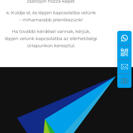
csatoljon hozzá képet
4: Küldje el, és lépjen kapcsolatba velünk
– mihamarabb jelentkezünk!
Ha további kérdései vannak, kérjük,
lépjen velünk kapcsolatba az elérhetőségi
űrlapunkon keresztül.