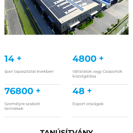
15
+
5000
+
Ipari tapasztalat években
Vállalatok vagy Csoportok
kiszolgálása
80000
+
50
+
Személyre szabott
Export országok
termékek
TANÚSÍTVÁNY