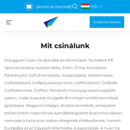
HU
[email protected]
Árajánlat kérése
Mit csinálunk
Dongguan Yuan Jie Ajándék és Kézműipari Termékek Kft.
Specializálódva nyakkendőtű, Érem, Érme, Kulcstartó,
Palacknyitó, Golf divot eszköz, kalapcsipesz, labdamarker,
Golfütőtakaró, Golfpályakártya-tartó, Golftörölköző, Golfkefe,
Golfzsákcímke, Golftee, Fémes és műanyag szerencsejáték
zseton, Irodai kapcsok és egyéb fémmegmunkáló termékek
gyártására. Magas minőségű, divatos termékek, amelyeket
széles körben használnak ajándéktárgyként és promóciókban,
nemcsak a hazai piac széles rétegének értékesítenek, hanem
Európába és az Egyesült Államokba is exportálják. A Yuan Jie