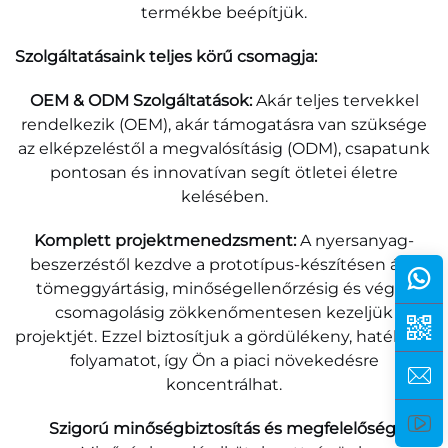
termékbe beépítjük.
Szolgáltatásaink teljes körű csomagja:
OEM & ODM Szolgáltatások:
Akár teljes tervekkel
rendelkezik (OEM), akár támogatásra van szüksége
az elképzeléstől a megvalósításig (ODM), csapatunk
pontosan és innovatívan segít ötletei életre
kelésében.
Komplett projektmenedzsment:
A nyersanyag-
beszerzéstől kezdve a prototípus-készítésen át a
tömeggyártásig, minőségellenőrzésig és végső
csomagolásig zökkenőmentesen kezeljük
projektjét. Ezzel biztosítjuk a gördülékeny, hatékony
folyamatot, így Ön a piaci növekedésre
koncentrálhat.
Szigorú minőségbiztosítás és megfelelőség: