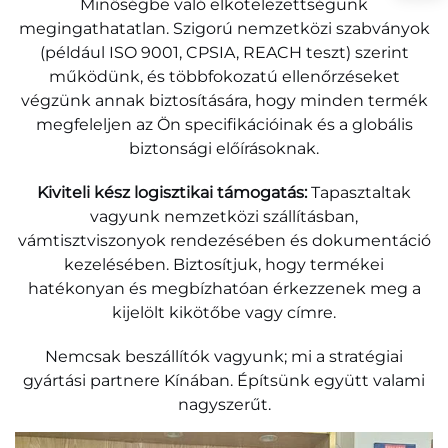
Minőségbe való elkötelezettségünk
megingathatatlan. Szigorú nemzetközi szabványok
(például ISO 9001, CPSIA, REACH teszt) szerint
működünk, és többfokozatú ellenőrzéseket
végzünk annak biztosítására, hogy minden termék
megfeleljen az Ön specifikációinak és a globális
biztonsági előírásoknak.
Kiviteli kész logisztikai támogatás:
Tapasztaltak
vagyunk nemzetközi szállításban,
vámtisztviszonyok rendezésében és dokumentáció
kezelésében. Biztosítjuk, hogy termékei
hatékonyan és megbízhatóan érkezzenek meg a
kijelölt kikötőbe vagy címre.
Nemcsak beszállítók vagyunk; mi a stratégiai
gyártási partnere Kínában.
Építsünk együtt valami
nagyszerűt.