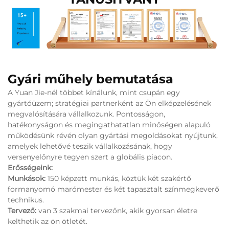
Gyári műhely bemutatása
A Yuan Jie-nél többet kínálunk, mint csupán egy
gyártóüzem; stratégiai partnerként az Ön elképzelésének
megvalósítására vállalkozunk. Pontosságon,
hatékonyságon és megingathatatlan minőségen alapuló
működésünk révén olyan gyártási megoldásokat nyújtunk,
amelyek lehetővé teszik vállalkozásának, hogy
versenyelőnyre tegyen szert a globális piacon.
Erősségeink:
Munkások:
150 képzett munkás, köztük két szakértő
formanyomó marómester és két tapasztalt színmegkeverő
technikus.
Tervező:
van 3 szakmai tervezőnk, akik gyorsan életre
kelthetik az ön ötletét.