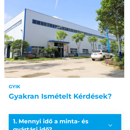
GYIK
Gyakran Ismételt Kérdések?
1. Mennyi idő a minta- és
gyártási idő?