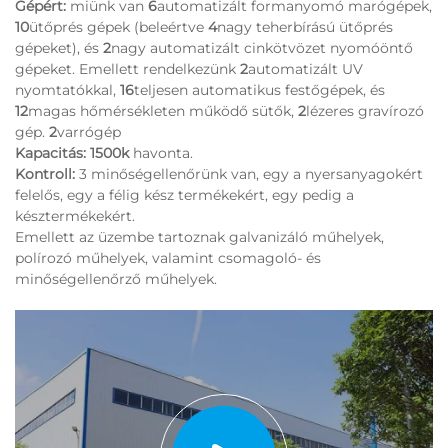
Gépért:
miünk van
6
automatizált formanyomó marógépek,
10
ütőprés gépek (beleértve
4
nagy teherbírású ütőprés
gépeket), és
2
nagy automatizált cinkötvözet nyomóöntő
gépeket. Emellett rendelkezünk
2
automatizált UV
nyomtatókkal,
16
teljesen automatikus festőgépek, és
12
magas hőmérsékleten működő sütők,
2
lézeres gravírozó
gép.
2
varrógép
Kapacitás: 1500k
havonta.
Kontroll:
3 minőségellenőrünk van, egy a nyersanyagokért
felelős, egy a félig kész termékekért, egy pedig a
késztermékekért.
Emellett az üzembe tartoznak galvanizáló műhelyek,
polírozó műhelyek, valamint csomagoló- és
minőségellenőrző műhelyek.