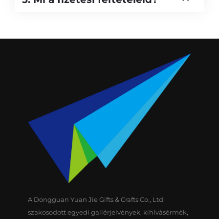
A Dongguan Yuan Jie Gifts & Crafts Co., Ltd.
szakosodott egyedi gallérjelvények, kihívásérmék,