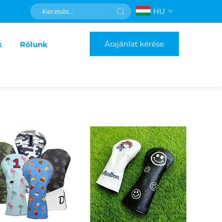
HU
Árajánlat kérése
k
Rólunk