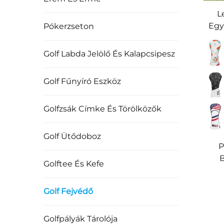
L
Egy
Pókerzseton
Go
Golf Labda Jelölő És Kalapcsipesz
Golf Fűnyíró Eszköz
Golfzsák Címke És Törölközők
Golf Ütődoboz
P
B
Golftee És Kefe
Gol
Golf Fejvédő
Golfpályák Tárolója