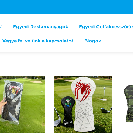
Egyedi Reklámanyagok
Egyedi Golfakcesszúrá
Vegye fel velünk a kapcsolatot
Blogok