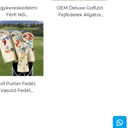
gykereskedelmi
OEM Deluxe Golfütő
Férfi Női
Fejfedelek Aligátor
Professzionális
Motívummal, Egyedi
edi Golfütő-borító
Mallett Putter
észlet Prémium
Fejfedél, Golfhajtó
bőrből, Hajtókar,
Fejfedél
Hibrid, Putter
Védőborító
olf Putter Fedél,
Vasütő Fedél,
Hímzett Logós
lfhajtó Fejfedél,
Bőrből Készült
gyedi Készítésű
olfütő Fejfedél