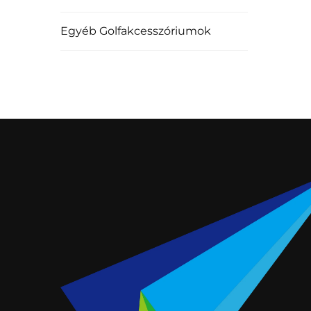
Egyéb Golfakcesszóriumok