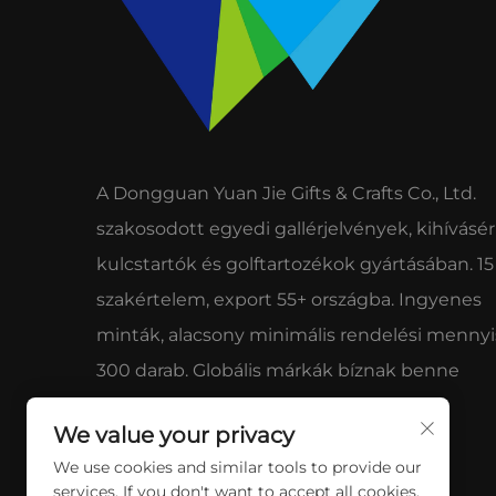
A Dongguan Yuan Jie Gifts & Crafts Co., Ltd.
szakosodott egyedi gallérjelvények, kihívásé
kulcstartók és golftartozékok gyártásában. 15
szakértelem, export 55+ országba. Ingyenes
minták, alacsony minimális rendelési menny
300 darab. Globális márkák bíznak benne
minőségében és szolgáltatásában.
We value your privacy
We use cookies and similar tools to provide our
services. If you don't want to accept all cookies,