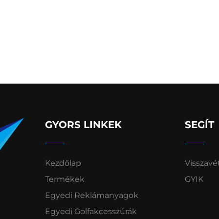
GYORS LINKEK
SEGÍT
Kezdőlap
Visszavé
Termékek
GYIK
Egyedi Reklámanyagok
Egyedi Golfakcesszúrák