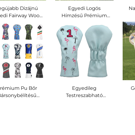
egújabb Dizájnú
Egyedi Logós
Na
edi Fairway Wood
Hímzésű Prémium
lf Fedél, Golfütő
Műbőr Golf Ütővédő
Fejfedelek, Bőr
Fej Borító, Golf
Egy
Golfhajtó Fedél
Fejborítók
K
Mű
rémium Pu Bőr
Egyedileg
G
ársonybélítésű
Testreszabható
fhajtó Fejfedelek
Golfakcesszóriumok
Hímzett Egyedi
Új Dizájnú PU Bőr
Go
Dizájnnal
Hajtó/Fából Készült
Ütő Fedél, Hímzett
E
Egyedi Golf Fejfedél
G