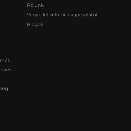
Rólunk
Vegye fel velünk a kapcsolatot
Blogok
rmék,
 éves
iség