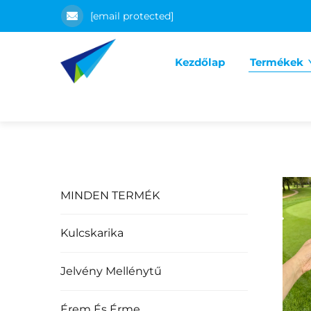
[email protected]
Kezdőlap
Termékek
MINDEN TERMÉK
Kulcskarika
Jelvény Mellénytű
Érem És Érme