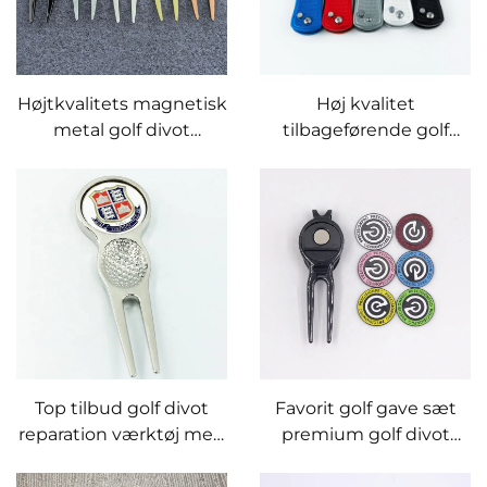
Højtkvalitets magnetisk
Høj kvalitet
metal golf divot
tilbageførende golf
reparationstool,
divot reparation værktøj
messing, sølv og kobber
brugerdefineret golf
golf pitchgaffel med
bold markør pitchgaffel
brugerdefineret
boldmærke
Top tilbud golf divot
Favorit golf gave sæt
reparation værktøj med
premium golf divot
bold markør
reparation værktøj kits
med brugerdefineret