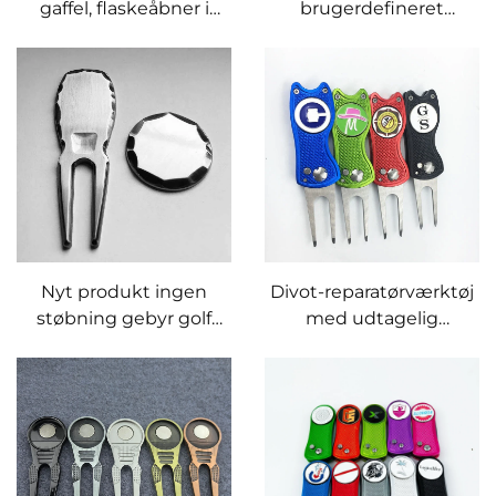
gaffel, flaskeåbner i
brugerdefineret
kobbermetal, golf divot-
gravureret logo divot
værktøj,
reparation værktøj med
brugerdefineret divot-
bold markør
repareringsværktøj
Nyt produkt ingen
Divot-reparatørværktøj
støbning gebyr golf
med udtagelig
divot værktøj
golfbolde-mærkning
reparationsgaffel med
brugerdefineret
gravureret logo
boldmærke håndlavet
kant golf pitchgaffel