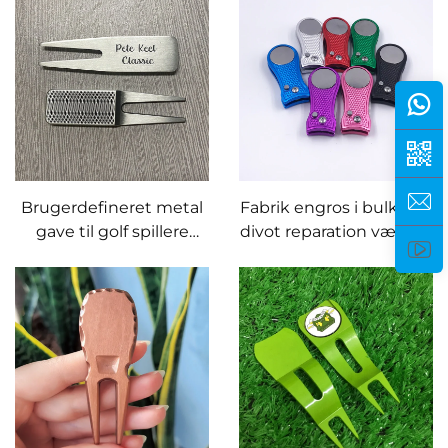
bold markør
Brugerdefineret metal
Fabrik engros i bulk golf
gave til golf spillere
divot reparation værktøj
brugerdefineret
magnet golf divot
pitchgaffel mark
reparation værktøj med
reparation værktøj golf
brugerdefineret logo
divot værktøj med navn
bold markør
gravure