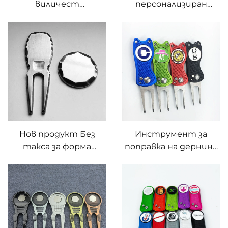
виличест
персонализиран
инструмент за
гравиран лого
поправка на дупки на
инструмент за
голф игрище,
поправка на дернина
отворачвач за
с маркер за топка
бутилки, меден
метален
инструмент за
дивот
Нов продукт Без
Инструмент за
такса за форма
поправка на дернина
Инструмент за
с отстраняем
поправка на маркери
маркер за топка за
за голф вилка с
голф
персонализирано
гравиране Маркер за
топка Ръчно