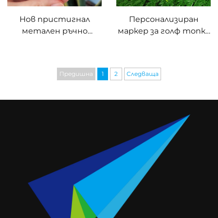
Нов пристигнал
Персонализиран
метален ръчно
маркер за голф топка
изработен кован
Магнитен маркер за
вилков поправка,
вилица за поправка на
персонализиран
дивот в голф
Предишна
1
2
Следваща
бронзов меден
инструмент за
дернина на голф