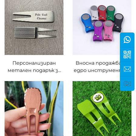
топка
маркери за голф с
персонализиран
маркер за топка
Персонализиран
Вносна продажба на
метален подарък за
едро инструмент за
играчи на голф,
поправка на дернина
персонализиран
за голф, магнитен
вилков маркировъчен
инструмент за
инструмент,
дернина на голф с
инструмент за
персонализиран лого
дернина на голф с
маркер за топка
гравиране на име