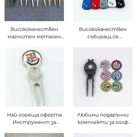
изработен маркер с
гравиране по ръба
Висококачествен
Висококачествен
магнитен метален
събиращ се
инструмент за
инструмент за
поправка на дивоти
поправка на маркери
от латън, сребро и
за голф
мед, галф чифтите
Персонализиран
вилка с
маркер за топка за
персонализиран
голф вилка
маркер за топка
Най-гореща оферта
Любими подаръчни
Инструмент за
комплекти за голф
поправка на дернина
Премиум комплекти
за голф с маркер за
за поправка на