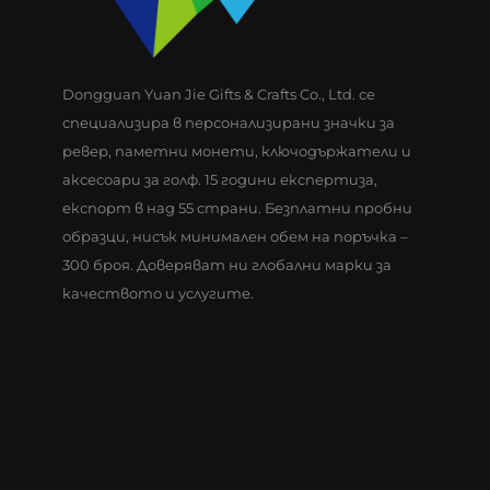
Dongguan Yuan Jie Gifts & Crafts Co., Ltd. се
специализира в персонализирани значки за
ревер, паметни монети, ключодържатели и
аксесоари за голф. 15 години експертиза,
експорт в над 55 страни. Безплатни пробни
образци, нисък минимален обем на поръчка –
300 броя. Доверяват ни глобални марки за
качеството и услугите.