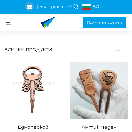
BG
[email protected]
Получете оферта
ВСИЧКИ ПРОДУКТИ
Едноперков
Антик меден