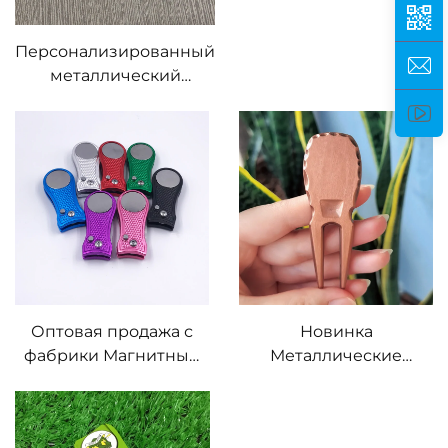
Персонализированный
металлический
подарок для
гольфистов
Индивидуальные
вилы-маркировщики
Инструмент для
ремонта дивота для
гольфа с гравировкой
имени
Оптовая продажа с
Новинка
фабрики Магнитный
Металлические
инструмент для
ручные кованые вилы
ремонта дивота для
для ремонта дивота
гольфа с
Индивидуальные