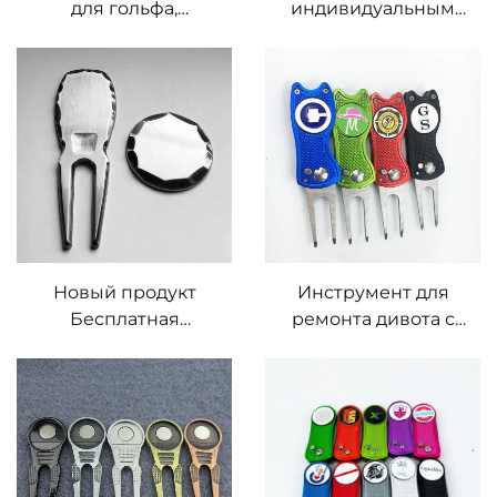
для гольфа,
индивидуальным
открывалка для
логотипом
бутылок, медный
Инструмент для
металлический
ремонта дивота с
инструмент для
маркером мяча
ремонта лунок на
газоне,
индивидуальный
инструмент для
восстановления лунок
Новый продукт
Инструмент для
Бесплатная
ремонта дивота с
гравировка логотипа
съемным маркером
Инструмент для
для мяча в гольфе
ремонта дивота для
гольфа Вилы для
ремонта дивота
Ручной маркер для