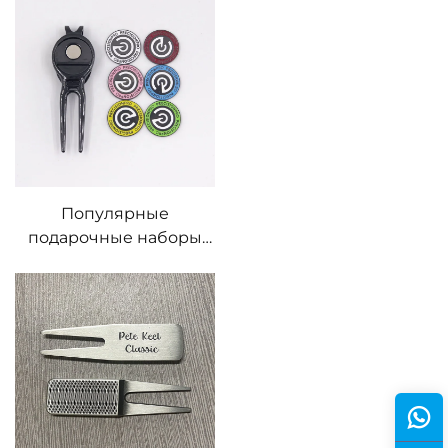
гольфа с маркером
мяча
Популярные
подарочные наборы
для гольфа
Премиальные наборы
инструментов для
ремонта дивота для
гольфа с
персонализированным
маркером мяча