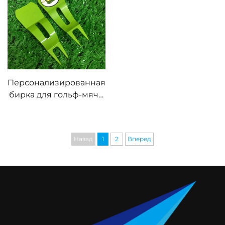
индивидуальным
латунные медные
логотипом и
инструменты для
маркером мяча
ремонта дивота для
гольфа
Персонализированная
бирка для гольф-мяча,
магнитная вилка для
разметки площадки на
гольф-поле
Назад
1
2
Вперед