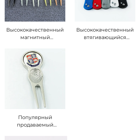
мяча
Высококачественный
Высококачественный
магнитный
втягивающийся
металлический
инструмент для
инструмент для
ремонта дивота для
ремонта лунок на
гольфа
гольф-поле, латунная,
Индивидуальный
серебряная, медная
маркер мяча для
вилка для гольфа с
гольфа Вилы для
индивидуальной
ремонта дивота
маркировкой мяча
Популярный
продаваемый
инструмент для
ремонта дивота для