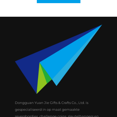
Dongguan Yuan Jie Gifts & Crafts Co., Ltd. is
gespecialiseerd in op maat gemaakte
reversbordjes, challenge coins, sleutelhangers en