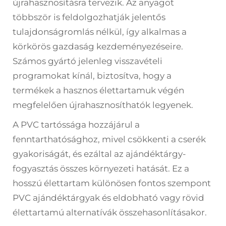
újrahasznosításra tervezik. Az anyagot
többször is feldolgozhatják jelentős
tulajdonságromlás nélkül, így alkalmas a
körkörös gazdaság kezdeményezéseire.
Számos gyártó jelenleg visszavételi
programokat kínál, biztosítva, hogy a
termékek a hasznos élettartamuk végén
megfelelően újrahasznosíthatók legyenek.
A PVC tartóssága hozzájárul a
fenntarthatósághoz, mivel csökkenti a cserék
gyakoriságát, és ezáltal az ajándéktárgy-
fogyasztás összes környezeti hatását. Ez a
hosszú élettartam különösen fontos szempont
PVC ajándéktárgyak és eldobható vagy rövid
élettartamú alternatívák összehasonlításakor.