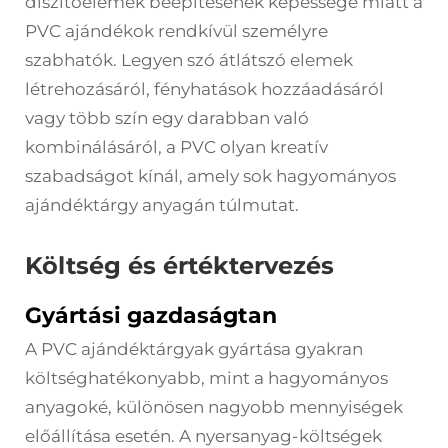
díszítőelemek beépítésének képessége miatt a
PVC ajándékok rendkívül személyre
szabhatók. Legyen szó átlátszó elemek
létrehozásáról, fényhatások hozzáadásáról
vagy több szín egy darabban való
kombinálásáról, a PVC olyan kreatív
szabadságot kínál, amely sok hagyományos
ajándéktárgy anyagán túlmutat.
Költség és értéktervezés
Gyártási gazdaságtan
A PVC ajándéktárgyak gyártása gyakran
költséghatékonyabb, mint a hagyományos
anyagoké, különösen nagyobb mennyiségek
előállítása esetén. A nyersanyag-költségek