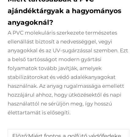
ajándéktárgyak a hagyományos
anyagoknál?
A PVC molekuláris szerkezete természetes
ellenállást biztosít a nedvességgel, vegyi
anyagokkal és az UV-sugárzással szemben. Ezt
a belső tartósságot modern gyártási
folyamatok tovább javítják, amelyek
stabilizátorokat és védő adalékanyagokat
használnak. Az anyag rugalmassága emellett
hozzájárul ahhoz, hogy ütközésektől és napi
használattól ne sérüljön meg, így hosszú
élettartamát is elősegíti.
Előző:
Miért fontos a golfütő védőfedeke az ütők védelmében?