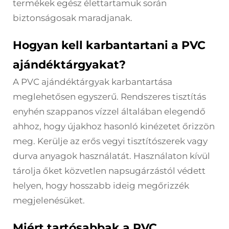
termékek egész élettartamuk során
biztonságosak maradjanak.
Hogyan kell karbantartani a PVC
ajándéktárgyakat?
A PVC ajándéktárgyak karbantartása
meglehetősen egyszerű. Rendszeres tisztítás
enyhén szappanos vízzel általában elegendő
ahhoz, hogy újakhoz hasonló kinézetet őrizzön
meg. Kerülje az erős vegyi tisztítószerek vagy
durva anyagok használatát. Használaton kívül
tárolja őket közvetlen napsugárzástól védett
helyen, hogy hosszabb ideig megőrizzék
megjelenésüket.
Miért tartósabbak a PVC