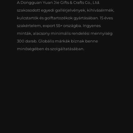
A Dongguan Yuan Jie Gifts & Crafts Co., Ltd.
szakosodott egyedi gallérjelvények, kihívásérmék,
kulcstartók és golftartozékok gyártásában. 15 éves
szakértelem, export 55+ országba. Ingyenes
minták, alacsony minimális rendelési mennyiség
300 darab. Globális márkák bíznak benne
minőségében és szolgáltatásában.