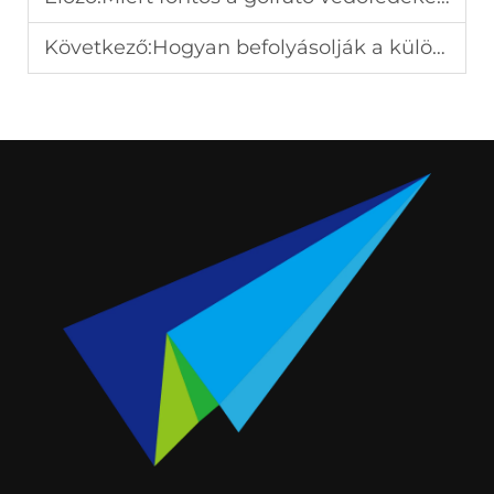
Következő:
Hogyan befolyásolják a különböző anyagok a golfütők teljesítményét?