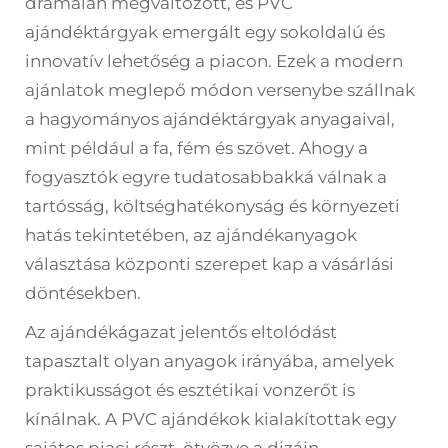
drámaian megváltozott, és
PVC
ajándéktárgyak
emergált egy sokoldalú és
innovatív lehetőség a piacon. Ezek a modern
ajánlatok meglepő módon versenybe szállnak
a hagyományos ajándéktárgyak anyagaival,
mint például a fa, fém és szövet. Ahogy a
fogyasztók egyre tudatosabbakká válnak a
tartósság, költséghatékonyság és környezeti
hatás tekintetében, az ajándékanyagok
választása központi szerepet kap a vásárlási
döntésekben.
Az ajándékágazat jelentős eltolódást
tapasztalt olyan anyagok irányába, amelyek
praktikusságot és esztétikai vonzerőt is
kínálnak. A PVC ajándékok kialakítottak egy
sajátos piaci részt, ötvözve a dizájn