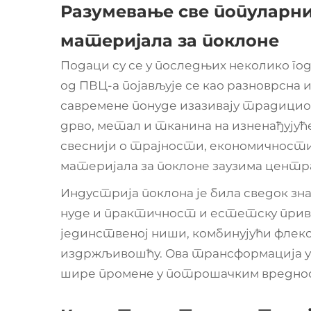
Разумевање све популарни
материјала за поклоне
Подаци су се у последњих неколико г
од ПВЦ-а
појављује се као разноврсна
савремене понуде изазивају традицио
дрво, метал и тканина на изненађују
свеснији о трајности, економичности
материјала за поклоне заузима централ
Индустрија поклона је била сведок зна
нуде и практичност и естетску привл
јединственој ниши, комбинујући флек
издржљивошћу. Ова трансформација у
шире промене у потрошачким вредн