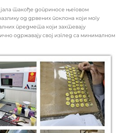
јала такође доприносе његовом
азлику од дрвених поклона који могу
лних предмета који захтевају
но одржавају свој изглед са минималном