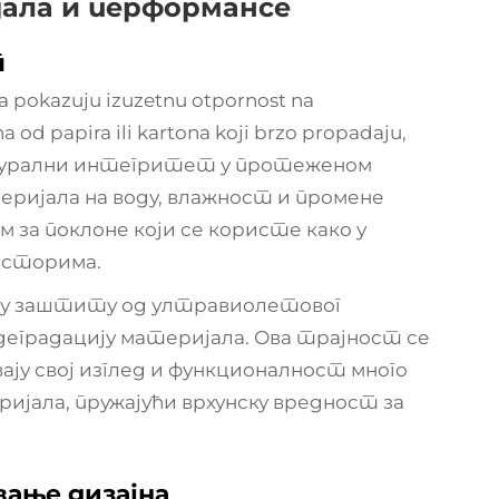
ала и перформансе
т
-a pokazuju izuzetnu otpornost na
 od papira ili kartona koji brzo propadaju,
турални интегритет у протеженом
ријала на воду, влажност и промене
 за поклоне који се користе како у
осторима.
ну заштиту од ултравиолетовог
 деградацију материјала. Ова трајност се
ају свој изглед и функционалност много
ијала, пружајући врхунску вредност за
ање дизајна