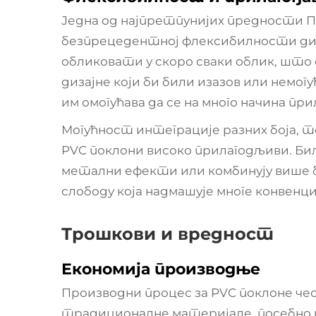
Једна од најпретпунијих предности П
безпрецедентној флексибилности диза
обликовати у скоро сваки облик, што
дизајне који би били изазов или немо
им омогућава да се на много начина пр
Могућност интеграције разних боја, 
PVC поклони високо прилагодљиви. Бил
метални ефекти или комбинују више бо
слободу која надмашује многе конвенц
Трошкови и вредност
Економија производње
Производни процес за PVC поклоне чес
традиционалне материјале, посебно 