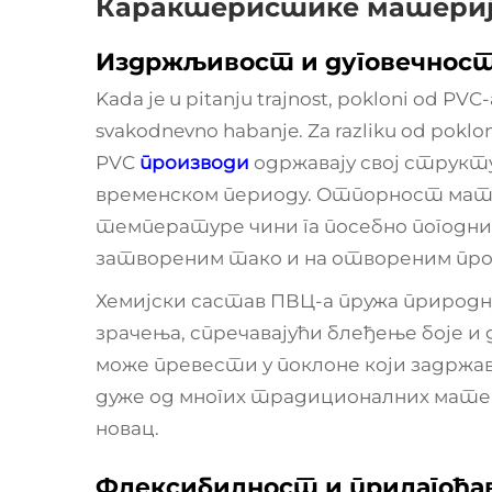
Карактеристике материј
Издржљивост и дуговечнос
Kada je u pitanju trajnost, pokloni od PVC
svakodnevno habanje. Za razliku od poklona
PVC
производи
одржавају свој струк
временском периоду. Отпорност мате
температуре чини га посебно погодним
затвореним тако и на отвореним пр
Хемијски састав ПВЦ-а пружа природ
зрачења, спречавајући блеђење боје и
може превести у поклоне који задржав
дуже од многих традиционалних матер
новац.
Флексибилност и прилагођав