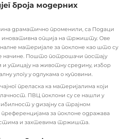
јег броја модерних
одина драматично променили, са
Подаци
 и иновативна опција на тржишту. Ове
налне материјале за поклоне као што су
ће начине. Пошто потрошачи постају
 и утицају на животну средину, избор
ну улогу у одлукама о куповини.
чајног преласка ка материјалима који
ачност. ПВЦ поклони су се нашли у
сибилност у дизајну са трајном
 преференцијама за поклоне одражава
остима и захтевима тржишта.