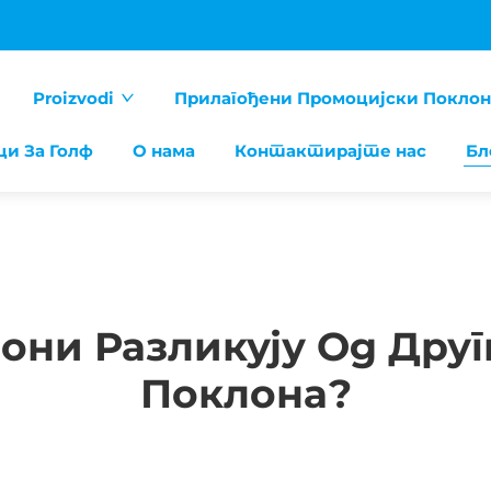
Proizvodi
Прилагођени Промоцијски Покло
ци За Голф
О нама
Контактирајте нас
Бл
лони Разликују Од Дру
Поклона?