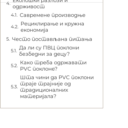
Еколошки разлози и
одрживост
Савремене производње
Рециклирање и кружна
економија
Често постављана питања
Да ли су ПВЦ поклони
безбедни за децу?
Како треба одржавати
PVC поклоне?
Шта чини да PVC поклони
траје трајније од
традиционалних
материјала?