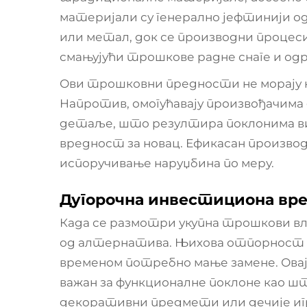
материјали су генерално јефтинији о
или метал, док се производни процес
смањујући трошкове радне снаге и од
Ови трошковни предности не морају н
Напротив, омогућавају произвођачима 
детаље, што резултира поклонима ви
вредност за новац. Ефикасан произво
испоручивање наруџбина по меру.
Дугорочна инвестициона вр
Када се размотри укупна трошкови в
од алтернатива. Њихова отпорност н
временом потребно мање замене. Ова
важан за функционалне поклоне као шт
декоративни предмети или дечије иг