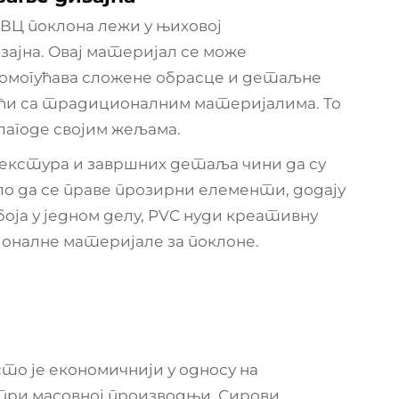
ВЦ поклона лежи у њиховој
јна. Овај материјал се може
 омогућава сложене обрасце и детаљне
гући са традиционалним материјалима. То
илагоде својим жељама.
текстура и завршних детаља чини да су
о да се праве прозирни елементи, додају
ја у једном делу, PVC нуди креативну
ионалне материјале за поклоне.
то је економичнији у односу на
при масовној производњи. Сирови