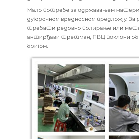
Мало потребе за одржавањем матери
дугорочном вредносном предложју. За р
требати редовно полирање или мета
антирђави третман, ПВЦ поклони обич
бригом.