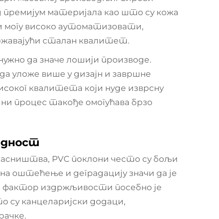
д премијум материјала као што су кожа
и могу високо аутоматизовати,
ржавајући сталан квалитет.
ужно да значе лошији производе.
да уложе више у дизајн и завршне
соког квалитета који нуде изврсну
дни процес такође омогућава брзо
едност
ласништва, PVC поклони често су бољи
а оштећење и деградацију значи да је
ј фактор издржљивости посебно је
о су канцеларијски додаци,
рачке.