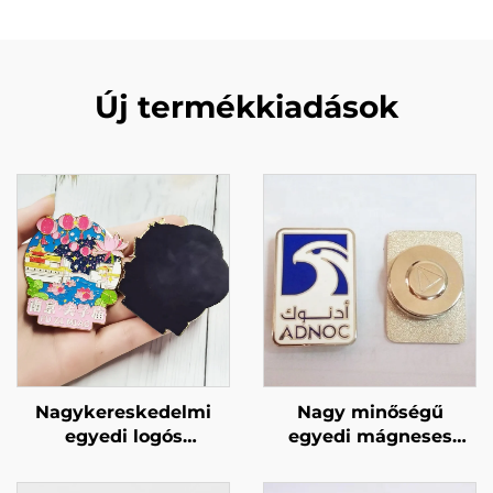
Új termékkiadások
Nagykereskedelmi
Nagy minőségű
egyedi logós
egyedi mágneses
kulcstartó, kemény
Egyesült Arab
zománcos
Emírségek jelvény Sas