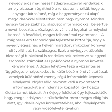
névjegy erős mágneses hátlaprendszerrel rendelkezik,
amely biztosan rögzíthető a ruházaton anélkül, hogy az
anyagot károsítaná, míg a hagyományos tű alapú
megoldásokkal ellentétben nem hagy nyomot. Minden
névjegy testre szabható alapvető információkkal, beleértve
a nevet, beosztást, részleget és vállalati logókat, amelyeket
kopásálló festékkel, magas felbontással nyomtatnak. A
mágneses erő technológiai fejlesztése biztosítja, hogy a
névjegy egész nap a helyén maradjon, miközben könnyen
eltávolítható, ha szükséges. Ezek a névjegyek többféle
biztonsági funkcióval is rendelkeznek, beleértve az egyedi
azonosító számokat és QR-kódokat a nyomon követés
kényelméhez. A dizájn lehetővé teszi a vízszintes és
függőleges elhelyezkedést is, különböző méretválasztással,
amelyek különböző mennyiségű információt képesek
elhelyezni. Időjárásálló bevonat védi a nyomtatott
információkat a mindennapi kopástól, így hosszú
élettartamot biztosít. A névjegy felületét úgy fejlesztették,
hogy megakadályozza a tükröződést mesterséges világítás
alatt, így ideális olyan környezetekhez, ahol fényképezés
vagy videófelvétel gyakori.