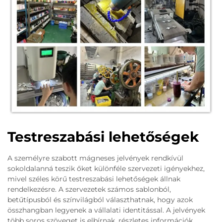
Testreszabási lehetőségek
A személyre szabott mágneses jelvények rendkívül
sokoldalanná teszik őket különféle szervezeti igényekhez,
mivel széles körű testreszabási lehetőségek állnak
rendelkezésre. A szervezetek számos sablonból,
betűtípusból és színvilágból választhatnak, hogy azok
összhangban legyenek a vállalati identitással. A jelvények
több soros szöveget is elbírnak, részletes információk