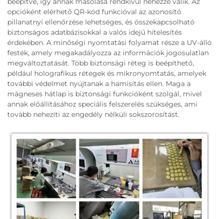
beépítve, így annak másolása rendkívül nehézzé válik. Az
opcióként elérhető QR-kód funkcióval az azonosító
pillanatnyi ellenőrzése lehetséges, és összekapcsolható
biztonságos adatbázisokkal a valós idejű hitelesítés
érdekében. A minőségi nyomtatási folyamat része a UV-álló
festék, amely megakadályozza az információk jogosulatlan
megváltoztatását. Több biztonsági réteg is beépíthető,
például holografikus rétegek és mikronyomtatás, amelyek
további védelmet nyújtanak a hamisítás ellen. Maga a
mágneses hátlap is biztonsági funkcióként szolgál, mivel
annak előállításához speciális felszerelés szükséges, ami
tovább nehezíti az engedély nélküli sokszorosítást.