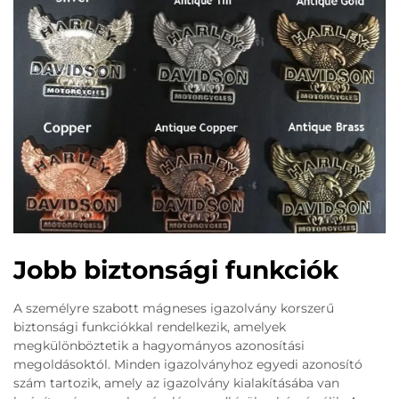
Jobb biztonsági funkciók
A személyre szabott mágneses igazolvány korszerű
biztonsági funkciókkal rendelkezik, amelyek
megkülönböztetik a hagyományos azonosítási
megoldásoktól. Minden igazolványhoz egyedi azonosító
szám tartozik, amely az igazolvány kialakításába van