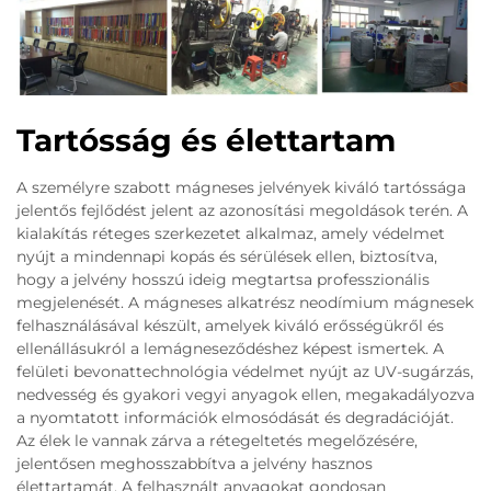
Tartósság és élettartam
A személyre szabott mágneses jelvények kiváló tartóssága
jelentős fejlődést jelent az azonosítási megoldások terén. A
kialakítás réteges szerkezetet alkalmaz, amely védelmet
nyújt a mindennapi kopás és sérülések ellen, biztosítva,
hogy a jelvény hosszú ideig megtartsa professzionális
megjelenését. A mágneses alkatrész neodímium mágnesek
felhasználásával készült, amelyek kiváló erősségükről és
ellenállásukról a lemágneseződéshez képest ismertek. A
felületi bevonattechnológia védelmet nyújt az UV-sugárzás,
nedvesség és gyakori vegyi anyagok ellen, megakadályozva
a nyomtatott információk elmosódását és degradációját.
Az élek le vannak zárva a rétegeltetés megelőzésére,
jelentősen meghosszabbítva a jelvény hasznos
élettartamát. A felhasznált anyagokat gondosan