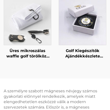
aranyfémből,
kitűző Mágneses
mágneses matrica,
jelvény
hűtőmágnes
Üres mikroszálas
Golf Kiegészítők
waffle golf törölköző
Ajándékkészlete
mágneses szegfűtől
Egyedi Nyomtatású
golf tisztítókefe sport
Golf Labdamarkoló
golf ajándékkészlet
Mágneses Golf
Pókerzseton Dobozos
Csomagolással
A személyre szabott mágneses névjegy számos
gyakorlati előnnyel rendelkezik, amelyek miatt
elengedhetetlen eszközzé válik a modern
szervezetek számára. Először is, a mágneses