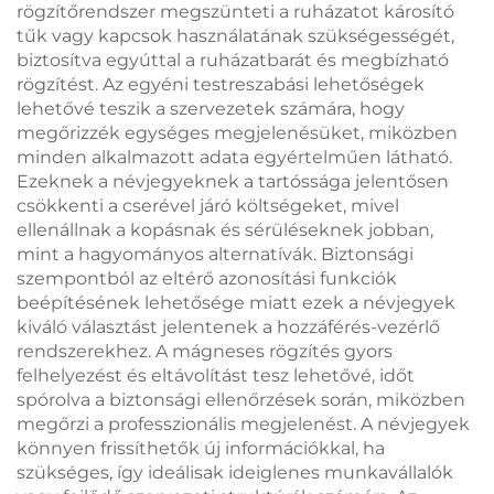
rögzítőrendszer megszünteti a ruházatot károsító
tűk vagy kapcsok használatának szükségességét,
biztosítva egyúttal a ruházatbarát és megbízható
rögzítést. Az egyéni testreszabási lehetőségek
lehetővé teszik a szervezetek számára, hogy
megőrizzék egységes megjelenésüket, miközben
minden alkalmazott adata egyértelműen látható.
Ezeknek a névjegyeknek a tartóssága jelentősen
csökkenti a cserével járó költségeket, mivel
ellenállnak a kopásnak és sérüléseknek jobban,
mint a hagyományos alternatívák. Biztonsági
szempontból az eltérő azonosítási funkciók
beépítésének lehetősége miatt ezek a névjegyek
kiváló választást jelentenek a hozzáférés-vezérlő
rendszerekhez. A mágneses rögzítés gyors
felhelyezést és eltávolítást tesz lehetővé, időt
spórolva a biztonsági ellenőrzések során, miközben
megőrzi a professzionális megjelenést. A névjegyek
könnyen frissíthetők új információkkal, ha
szükséges, így ideálisak ideiglenes munkavállalók