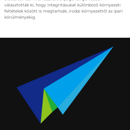
választották ki, hogy integritásukat különböző környezeti
feltételek között is megtartsák, irodai környezettől az ipari
körülményekig.