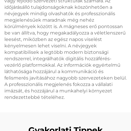
vagy fejlődő szervezeti struktúrák számára. Az
időjárásálló tulajdonságoknak köszönhetően a
névjegyek mindig olvashatók és professzionális
megjelenésűek maradnak még nehéz
körülmények között is. A mágneses erő pontossan
be van állítva, hogy megakadályozza a véletlenszerű
leesést, miközben az egész napos viselést
kényelmesen lehet viselni. A névjegyek
kompatibilisek a legtöbb modern biztonsági
rendszerrel, integrálhatók digitális hozzáférés-
vezérlő platformokkal. Az információk egyértelmű
láthatósága hozzájárul a kommunikáció és
felismerés javításához nagyobb szervezeteken belül.
A professzionális megjelenés fokozza a vállalati
imázsát, és hozzájárul a munkahelyi környezet
rendezettebbé tételéhez.
Gyakorlati Tippek