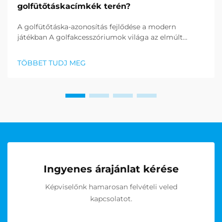
golfütőtáskacímkék terén?
A golfütőtáska-azonosítás fejlődése a modern
játékban A golfakcesszóriumok világa az elmúlt
években figyelemre méltó átalakuláson ment
keresztül, amely során az egyedi golfütőtáskacímkék
TÖBBET TUDJ MEG
egyszerre váltak gyakorlati szükségszerűséggé és
személyes stílus kifejező eszközévé. Ezek...
Ingyenes árajánlat kérése
Képviselőnk hamarosan felvételi veled
kapcsolatot.