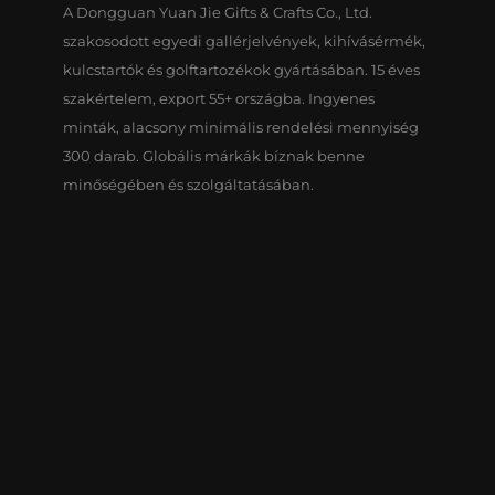
A Dongguan Yuan Jie Gifts & Crafts Co., Ltd.
szakosodott egyedi gallérjelvények, kihívásérmék,
kulcstartók és golftartozékok gyártásában. 15 éves
szakértelem, export 55+ országba. Ingyenes
minták, alacsony minimális rendelési mennyiség
300 darab. Globális márkák bíznak benne
minőségében és szolgáltatásában.