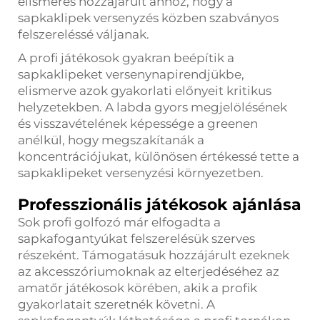
elismerés hozzájárult ahhoz, hogy a
sapkaklipek versenyzés közben szabványos
felszereléssé váljanak.
A profi játékosok gyakran beépítik a
sapkaklipeket versenynapirendjükbe,
elismerve azok gyakorlati előnyeit kritikus
helyzetekben. A labda gyors megjelölésének
és visszavételének képessége a greenen
anélkül, hogy megszakítanák a
koncentrációjukat, különösen értékessé tette a
sapkaklipeket versenyzési környezetben.
Professzionális játékosok ajánlása
Sok profi golfozó már elfogadta a
sapkafogantyúkat felszerelésük szerves
részeként. Támogatásuk hozzájárult ezeknek
az akcesszóriumoknak az elterjedéséhez az
amatőr játékosok körében, akik a profik
gyakorlatait szeretnék követni. A