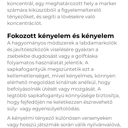
koncentrál, egy meghatározott hely a marker
számára kiküszöböli a figyelemelterelő
tényezőket, és segíti a lövésekre való
koncentrációt.
Fokozott kényelem és kényelem
A hagyományos módszerek a labdamarkolók
és javítóeszközök viselésére gyakran a
zsebekbe dugdosást vagy a golftáska
folyamatos használatát jelentik. A
sapkafogantyúk megszüntetik ezt a
kellemetlenséget, mivel kényelmes, könnyen
elérhető megoldást kínálnak anélkül, hogy
befolyásolnák ütését vagy mozgását. A
legtöbb sapkafogantyú könnyűsége biztosítja,
hogy fejfedőjén ne keletkezzen észrevehető
súly- vagy egyensúlyeltolódás.
A kényelmi tényező különösen versenyeken
vagy hosszú játszmák során válik nyilvánvalóvá,