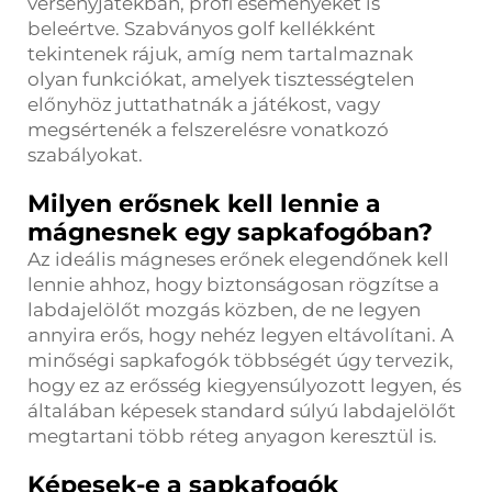
versenyjátékban, profi eseményeket is
beleértve. Szabványos golf kellékként
tekintenek rájuk, amíg nem tartalmaznak
olyan funkciókat, amelyek tisztességtelen
előnyhöz juttathatnák a játékost, vagy
megsértenék a felszerelésre vonatkozó
szabályokat.
Milyen erősnek kell lennie a
mágnesnek egy sapkafogóban?
Az ideális mágneses erőnek elegendőnek kell
lennie ahhoz, hogy biztonságosan rögzítse a
labdajelölőt mozgás közben, de ne legyen
annyira erős, hogy nehéz legyen eltávolítani. A
minőségi sapkafogók többségét úgy tervezik,
hogy ez az erősség kiegyensúlyozott legyen, és
általában képesek standard súlyú labdajelölőt
megtartani több réteg anyagon keresztül is.
Képesek-e a sapkafogók