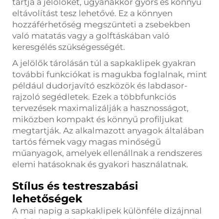
tartja a jelölőket, ugyanakkor gyors és könnyű
eltávolítást tesz lehetővé. Ez a könnyen
hozzáférhetőség megszünteti a zsebekben
való matatás vagy a golftáskában való
keresgélés szükségességét.
A jelölők tárolásán túl a sapkaklipek gyakran
további funkciókat is magukba foglalnak, mint
például dudorjavító eszközök és labdasor-
rajzoló segédletek. Ezek a többfunkciós
tervezések maximalizálják a hasznosságot,
miközben kompakt és könnyű profiljukat
megtartják. Az alkalmazott anyagok általában
tartós fémek vagy magas minőségű
műanyagok, amelyek ellenállnak a rendszeres
elemi hatásoknak és gyakori használatnak.
Stílus és testreszabási
lehetőségek
A mai napig a sapkaklipek különféle dizájnnal