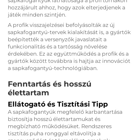
sapkafogantyúk láthatósága a profi tornákon
hozzájárult ahhoz, hogy azok elterjedjenek a
játék minden szintjén.
A profik visszajelzései befolyásolták az új
sapkafogantyú-tervek kialakítását is, a gyártók
beépítették a versenyzők javaslatait a
funkcionalitás és a tartósság növelése
érdekében. Ez az együttműködés a profik és a
gyártók között továbbra is hajtja az innovációt
a sapkafogantyú-technológiában.
Fenntartás és hosszú
élettartam
Ellátogató és Tisztítási Tipp
A sapkafogantyúk megfelelő karbantartása
biztosítja hosszú élettartamukat és
megbízható működésüket. Rendszeres
tisztítás puha ronggyal eltávolítja a