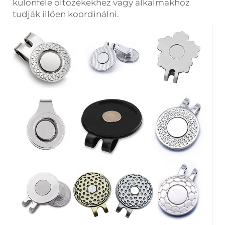
különféle öltözékekhez vagy alkalmakhoz
tudják illően koordinálni.