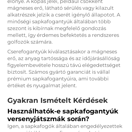
előnye. A kopás jelei, például csökkent
mágneses erő, látható sérülés vagy kilazult
alkatrészek jelzik a cserét igénylő állapotot. A
minőségi sapkafogantyúk általában több
szezont is kibírnak megfelelő gondozás
mellett, így érdemes befektetés a rendszeres
golfozók számára.
Cserefogantyúk kiválasztásakor a mágneses
erő, az anyag tartóssága és az időjárásállóság
figyelembevétele hosszú távú elégedettséget
biztosít. Számos gyártó garanciát is vállal
prémium sapkafogantyúira, ami további
értéket és nyugalmat jelent.
Gyakran Ismételt Kérdések
Használhatók-e sapkafogantyúk
versenyjátszmák során?
Igen, a sapkafogók általában engedélyezettek