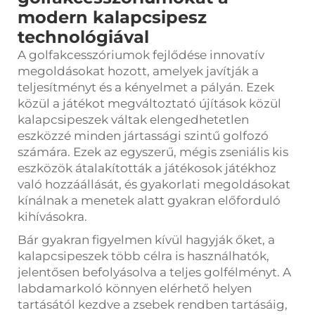
modern kalapcsipesz
technológiával
A golfakcesszóriumok fejlődése innovatív
megoldásokat hozott, amelyek javítják a
teljesítményt és a kényelmet a pályán. Ezek
közül a játékot megváltoztató újítások közül
kalapcsipeszek
váltak elengedhetetlen
eszközzé minden jártassági szintű golfozó
számára. Ezek az egyszerű, mégis zseniális kis
eszközök átalakították a játékosok játékhoz
való hozzáállását, és gyakorlati megoldásokat
kínálnak a menetek alatt gyakran előforduló
kihívásokra.
Bár gyakran figyelmen kívül hagyják őket, a
kalapcsipeszek több célra is használhatók,
jelentősen befolyásolva a teljes golfélményt. A
labdamarkoló könnyen elérhető helyen
tartásától kezdve a zsebek rendben tartásáig,