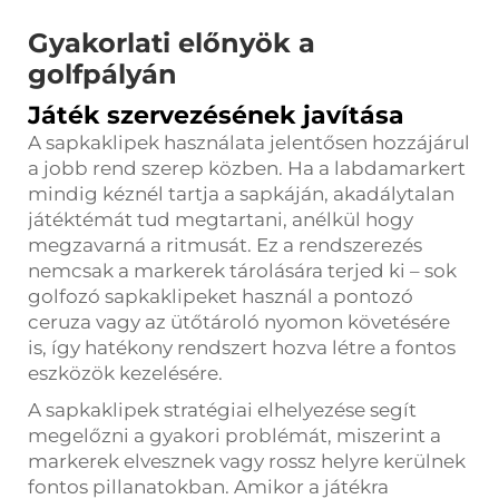
Gyakorlati előnyök a
golfpályán
Játék szervezésének javítása
A sapkaklipek használata jelentősen hozzájárul
a jobb rend szerep közben. Ha a labdamarkert
mindig kéznél tartja a sapkáján, akadálytalan
játéktémát tud megtartani, anélkül hogy
megzavarná a ritmusát. Ez a rendszerezés
nemcsak a markerek tárolására terjed ki – sok
golfozó sapkaklipeket használ a pontozó
ceruza vagy az ütőtároló nyomon követésére
is, így hatékony rendszert hozva létre a fontos
eszközök kezelésére.
A sapkaklipek stratégiai elhelyezése segít
megelőzni a gyakori problémát, miszerint a
markerek elvesznek vagy rossz helyre kerülnek
fontos pillanatokban. Amikor a játékra