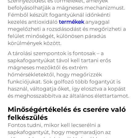
szennyeződést és törmeléket, amelyek
befolyásolhatják a mágneses mechanizmust.
Fémből készült fogantyúknál időnkénti
kezelés antioxidáló
termékek
anyaggal
megelőzheti a rozsdásodást és megőrizheti a
felület minőségét, különösen páradús
körülmények között.
A tárolási szempontok is fontosak – a
sapkafogantyúkat távol kell tartani erős
mágneses mezőktől és extrém
hőmérsékletektől, hogy megőrizzék
funkciójukat. Sok golfozó több fogantyút is
használ, váltogatja őket, így elosztva a kopást
és meghosszabbítva az általános élettartamot.
Minőségértékelés és cserére való
felkészülés
Fontos tudni, mikor kell lecserélni a
sapkafogantyút, hogy megmaradjon az