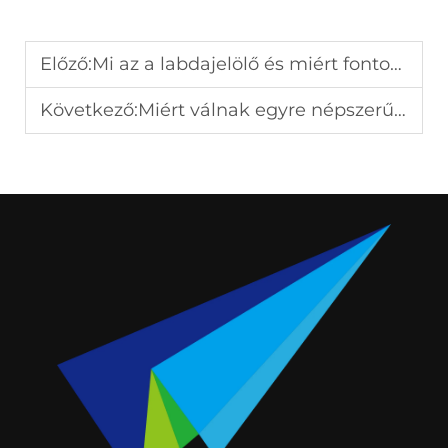
Előző:
Mi az a labdajelölő és miért fontos a golfozásban?
Következő:
Miért válnak egyre népszerűbbé a személyre szabott golflap tartók?