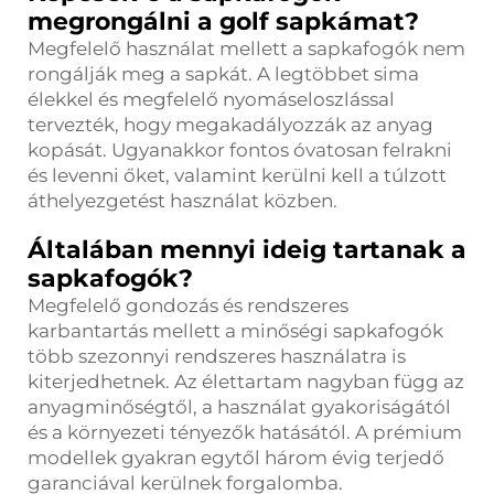
megrongálni a golf sapkámat?
Megfelelő használat mellett a sapkafogók nem
rongálják meg a sapkát. A legtöbbet sima
élekkel és megfelelő nyomáseloszlással
tervezték, hogy megakadályozzák az anyag
kopását. Ugyanakkor fontos óvatosan felrakni
és levenni őket, valamint kerülni kell a túlzott
áthelyezgetést használat közben.
Általában mennyi ideig tartanak a
sapkafogók?
Megfelelő gondozás és rendszeres
karbantartás mellett a minőségi sapkafogók
több szezonnyi rendszeres használatra is
kiterjedhetnek. Az élettartam nagyban függ az
anyagminőségtől, a használat gyakoriságától
és a környezeti tényezők hatásától. A prémium
modellek gyakran egytől három évig terjedő
garanciával kerülnek forgalomba.