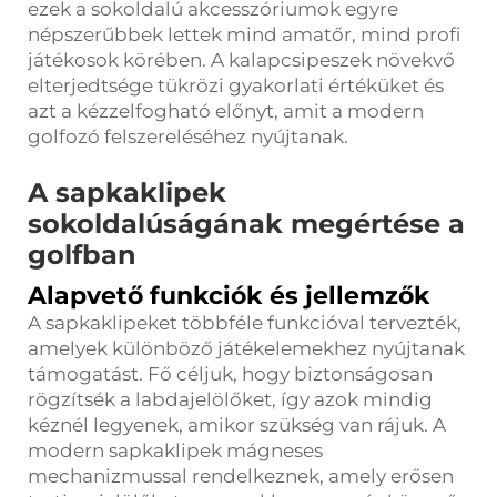
ezek a sokoldalú akcesszóriumok egyre
népszerűbbek lettek mind amatőr, mind profi
játékosok körében. A kalapcsipeszek növekvő
elterjedtsége tükrözi gyakorlati értéküket és
azt a kézzelfogható előnyt, amit a modern
golfozó felszereléséhez nyújtanak.
A sapkaklipek
sokoldalúságának megértése a
golfban
Alapvető funkciók és jellemzők
A sapkaklipeket többféle funkcióval tervezték,
amelyek különböző játékelemekhez nyújtanak
támogatást. Fő céljuk, hogy biztonságosan
rögzítsék a labdajelölőket, így azok mindig
kéznél legyenek, amikor szükség van rájuk. A
modern sapkaklipek mágneses
mechanizmussal rendelkeznek, amely erősen