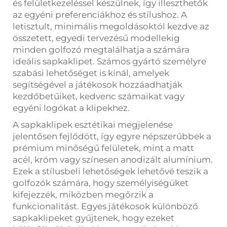
és felületkezeléssel készülnek, így illeszthetők
az egyéni preferenciákhoz és stílushoz. A
letisztult, minimális megoldásoktól kezdve az
összetett, egyedi tervezésű modellekig
minden golfozó megtalálhatja a számára
ideális sapkaklipet. Számos gyártó személyre
szabási lehetőséget is kínál, amelyek
segítségével a játékosok hozzáadhatják
kezdőbetűiket, kedvenc számaikat vagy
egyéni logókat a klipekhez.
A sapkaklipek esztétikai megjelenése
jelentősen fejlődött, így egyre népszerűbbek a
prémium minőségű felületek, mint a matt
acél, króm vagy színesen anodizált alumínium.
Ezek a stílusbeli lehetőségek lehetővé teszik a
golfozók számára, hogy személyiségüket
kifejezzék, miközben megőrzik a
funkcionalitást. Egyes játékosok különböző
sapkaklipeket gyűjtenek, hogy ezeket