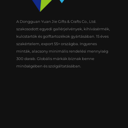
A Dongguan Yuan Jie Gifts & Crafts Co., Ltd.
szakosodott egyedi gallérjelvények, kihívásérmék,
kulcstartók és golftartozékok gyártásában. 15 éves
szakértelem, export 55+ országba. Ingyenes
minták, alacsony minimális rendelési mennyiség
300 darab. Globális márkák bíznak benne
minőségében és szolgáltatásában.