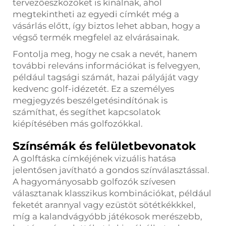
tervezőeszközöket is kínálnak, ahol
megtekintheti az egyedi címkét még a
vásárlás előtt, így biztos lehet abban, hogy a
végső termék megfelel az elvárásainak.
Fontolja meg, hogy ne csak a nevét, hanem
további releváns információkat is felvegyen,
például tagsági számát, hazai pályáját vagy
kedvenc golf-idézetét. Ez a személyes
megjegyzés beszélgetésindítónak is
számíthat, és segíthet kapcsolatok
kiépítésében más golfozókkal.
Színsémák és felületbevonatok
A golftáska címkéjének vizuális hatása
jelentősen javítható a gondos színválasztással.
A hagyományosabb golfozók szívesen
választanak klasszikus kombinációkat, például
feketét arannyal vagy ezüstöt sötétkékkkel,
míg a kalandvágyóbb játékosok merészebb,