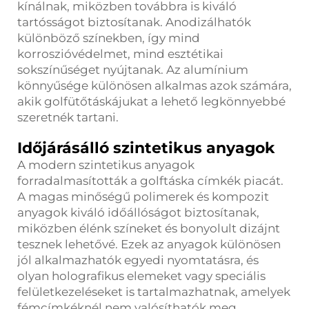
kínálnak, miközben továbbra is kiváló
tartósságot biztosítanak. Anodizálhatók
különböző színekben, így mind
korroszióvédelmet, mind esztétikai
sokszínűséget nyújtanak. Az alumínium
könnyűsége különösen alkalmas azok számára,
akik golfütőtáskájukat a lehető legkönnyebbé
szeretnék tartani.
Időjárásálló szintetikus anyagok
A modern szintetikus anyagok
forradalmasították a golftáska címkék piacát.
A magas minőségű polimerek és kompozit
anyagok kiváló időállóságot biztosítanak,
miközben élénk színeket és bonyolult dizájnt
tesznek lehetővé. Ezek az anyagok különösen
jól alkalmazhatók egyedi nyomtatásra, és
olyan holografikus elemeket vagy speciális
felületkezeléseket is tartalmazhatnak, amelyek
fémcímkéknél nem valósíthatók meg.