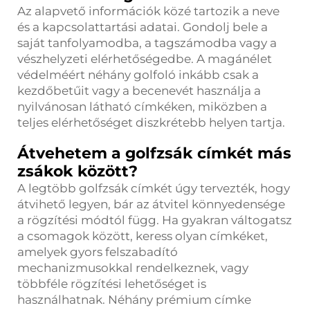
Az alapvető információk közé tartozik a neve
és a kapcsolattartási adatai. Gondolj bele a
saját tanfolyamodba, a tagszámodba vagy a
vészhelyzeti elérhetőségedbe. A magánélet
védelméért néhány golfoló inkább csak a
kezdőbetűit vagy a becenevét használja a
nyilvánosan látható címkéken, miközben a
teljes elérhetőséget diszkrétebb helyen tartja.
Átvehetem a golfzsák címkét más
zsákok között?
A legtöbb golfzsák címkét úgy tervezték, hogy
átvihető legyen, bár az átvitel könnyedensége
a rögzítési módtól függ. Ha gyakran váltogatsz
a csomagok között, keress olyan címkéket,
amelyek gyors felszabadító
mechanizmusokkal rendelkeznek, vagy
többféle rögzítési lehetőséget is
használhatnak. Néhány prémium címke