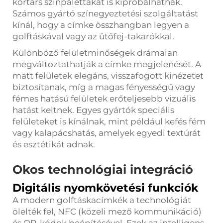
kortárs színpalettákat is kipróbálhatnak.
Számos gyártó színegyeztetési szolgáltatást
kínál, hogy a címke összhangban legyen a
golftáskával vagy az ütőfej-takarókkal.
Különböző felületminőségek drámaian
megváltoztathatják a címke megjelenését. A
matt felületek elegáns, visszafogott kinézetet
biztosítanak, míg a magas fényességű vagy
fémes hatású felületek erőteljesebb vizuális
hatást keltnek. Egyes gyártók speciális
felületeket is kínálnak, mint például kefés fém
vagy kalapácshatás, amelyek egyedi textúrát
és esztétikát adnak.
Okos technológiai integráció
Digitális nyomkövetési funkciók
A modern golftáskacímkék a technológiát
ölelték fel, NFC (közeli mező kommunikáció)