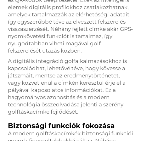
és QR-kódok beépítésével. Ezek az intelligens
elemek digitális profilokhoz csatlakozhatnak,
amelyek tartalmazzák az elérhetőségi adatait,
így egyszerűbbé téve az elveszett felszerelés
visszaszerzését. Néhány fejlett címke akár GPS-
nyomkövetési funkciót is tartalmaz, így
nyugodtabban viheti magával golf
felszerelését utazás közben.
A digitális integráció golfalkalmazásokhoz is
kapcsolódhat, lehetővé téve, hogy kövesse a
játszmáit, mentse az eredménytörténetet,
vagy közvetlenül a címkén keresztül érje el a
pályával kapcsolatos információkat. Ez a
hagyományos azonosítás és a modern
technológia összeolvadása jelenti a szerény
golftáskacímke fejlődését.
Biztonsági funkciók fokozása
A modern golftáskacímkék biztonsági funkciói
egyre kifinomultabbakká váltak. Néhány