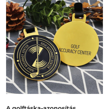
A golftáska-azonosítás