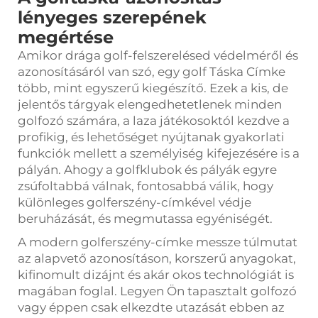
lényeges szerepének
megértése
Amikor drága golf-felszerelésed védelméről és
azonosításáról van szó, egy
golf Táska Címke
több, mint egyszerű kiegészítő. Ezek a kis, de
jelentős tárgyak elengedhetetlenek minden
golfozó számára, a laza játékosoktól kezdve a
profikig, és lehetőséget nyújtanak gyakorlati
funkciók mellett a személyiség kifejezésére is a
pályán. Ahogy a golfklubok és pályák egyre
zsúfoltabbá válnak, fontosabbá válik, hogy
különleges golferszény-címkével védje
beruházását, és megmutassa egyéniségét.
A modern golferszény-címke messze túlmutat
az alapvető azonosításon, korszerű anyagokat,
kifinomult dizájnt és akár okos technológiát is
magában foglal. Legyen Ön tapasztalt golfozó
vagy éppen csak elkezdte utazását ebben az