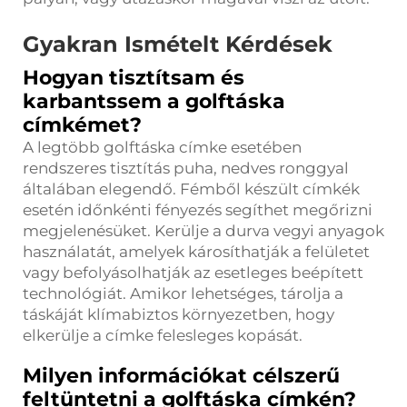
Gyakran Ismételt Kérdések
Hogyan tisztítsam és
karbantssem a golftáska
címkémet?
A legtöbb golftáska címke esetében
rendszeres tisztítás puha, nedves ronggyal
általában elegendő. Fémből készült címkék
esetén időnkénti fényezés segíthet megőrizni
megjelenésüket. Kerülje a durva vegyi anyagok
használatát, amelyek károsíthatják a felületet
vagy befolyásolhatják az esetleges beépített
technológiát. Amikor lehetséges, tárolja a
táskáját klímabiztos környezetben, hogy
elkerülje a címke felesleges kopását.
Milyen információkat célszerű
feltüntetni a golftáska címkén?