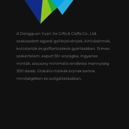
A Dongguan Yuan Jie Gifts & Crafts Co., Ltd.
szakosodott egyedi gallérjelvények, kihívásérmék,
kulcstartók és golftartozékok gyártásában. 15 éves
szakértelem, export 55+ országba. Ingyenes
minták, alacsony minimális rendelési mennyiség
300 darab. Globális márkák bíznak benne
minőségében és szolgáltatásában.