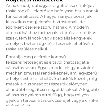
Annak módja, ahogyan a golftáska címkéje a
táska rögzül, jelentősen befolyásolhatja annak
funkcionalitását. A hagyományos bőrszíjak
klasszikus megjelenést biztosítanak, de
időnként cserére szorulhatnak. A modern
alternatívákhoz tartoznak a tartós szintetikus
szíjak, fém láncok vagy speciális kengyelek,
amelyek biztos rögzítést tesznek lehetővé a
táska sérülése nélkül.
Fontolja meg a címke könnyű
felszerelhetőségét és eltávolíthatóságát a
választás során. Egyes modellek gyorskioldó
mechanizmussal rendelkeznek, ami egyszerű
áthelyezést tesz lehetővé a táskák között, míg
mások a biztonságot részesítik előnyben
állandóbb rögzítési megoldásokkal. A legjobb
választás gyakran attól függ, hogy milyen
gyakran tervezi a táskák cseréjét vagy a címke
eltávolítását.