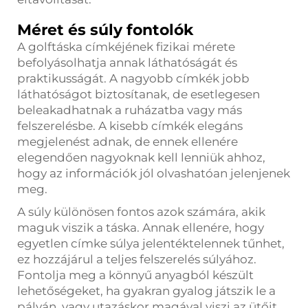
Méret és súly fontolók
A golftáska címkéjének fizikai mérete
befolyásolhatja annak láthatóságát és
praktikusságát. A nagyobb címkék jobb
láthatóságot biztosítanak, de esetlegesen
beleakadhatnak a ruházatba vagy más
felszerelésbe. A kisebb címkék elegáns
megjelenést adnak, de ennek ellenére
elegendően nagyoknak kell lenniük ahhoz,
hogy az információk jól olvashatóan jelenjenek
meg.
A súly különösen fontos azok számára, akik
maguk viszik a táska. Annak ellenére, hogy
egyetlen címke súlya jelentéktelennek tűnhet,
ez hozzájárul a teljes felszerelés súlyához.
Fontolja meg a könnyű anyagból készült
lehetőségeket, ha gyakran gyalog játszik le a
pályán, vagy utazáskor magával viszi az ütőit.