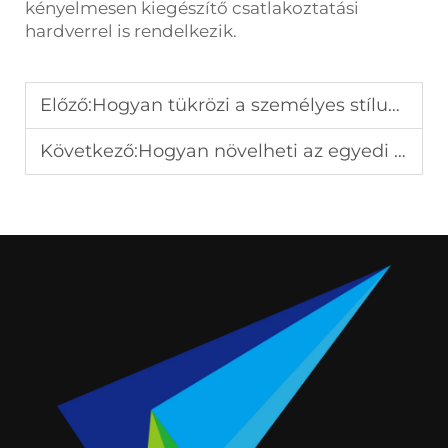
kényelmesen kiegészítő csatlakoztatási
hardverrel is rendelkezik.
Előző:
Hogyan tükrözi a személyes stílust az egyedi golfütővédő?
Következő:
Hogyan növelheti az egyedi kitűző a márkafelismerést?