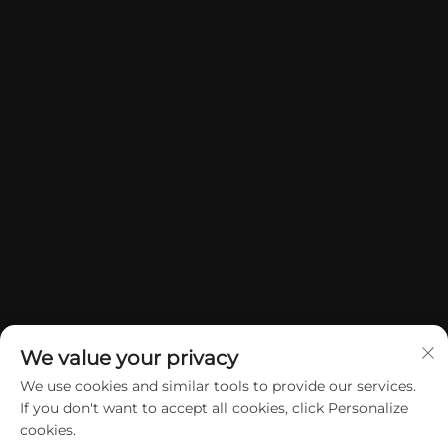
We value your privacy
We use cookies and similar tools to provide our services.
If you don't want to accept all cookies, click Personalize
Szerzői jog © 2026 China Dongguan Yuan Jie Ajándék és Kézműves
cookies.
Cikkek Kft. Minden jog fenntartva.
Adatvédelmi irányelvek