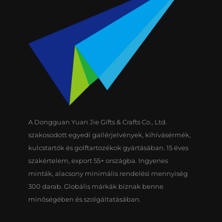
A Dongguan Yuan Jie Gifts & Crafts Co., Ltd.
szakosodott egyedi gallérjelvények, kihívásérmék,
kulcstartók és golftartozékok gyártásában. 15 éves
szakértelem, export 55+ országba. Ingyenes
minták, alacsony minimális rendelési mennyiség
300 darab. Globális márkák bíznak benne
minőségében és szolgáltatásában.