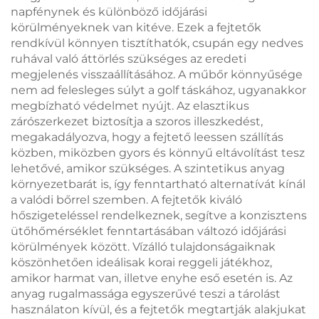
napfénynek és különböző időjárási
körülményeknek van kitéve. Ezek a fejtetők
rendkívül könnyen tisztíthatók, csupán egy nedves
ruhával való áttörlés szükséges az eredeti
megjelenés visszaállításához. A műbőr könnyűsége
nem ad felesleges súlyt a golf táskához, ugyanakkor
megbízható védelmet nyújt. Az elasztikus
zárószerkezet biztosítja a szoros illeszkedést,
megakadályozva, hogy a fejtető leessen szállítás
közben, miközben gyors és könnyű eltávolítást tesz
lehetővé, amikor szükséges. A szintetikus anyag
környezetbarát is, így fenntartható alternatívát kínál
a valódi bőrrel szemben. A fejtetők kiváló
hőszigeteléssel rendelkeznek, segítve a konzisztens
ütőhőmérséklet fenntartásában változó időjárási
körülmények között. Vízálló tulajdonságaiknak
köszönhetően ideálisak korai reggeli játékhoz,
amikor harmat van, illetve enyhe eső esetén is. Az
anyag rugalmassága egyszerűvé teszi a tárolást
használaton kívül, és a fejtetők megtartják alakjukat