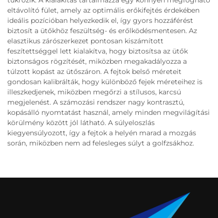
eltávolító fület, amely az optimális erőkifejtés érdekében
ideális pozícióban helyezkedik el, így gyors hozzáférést
biztosít a ütőkhöz feszültség- és erőlködésmentesen. Az
elasztikus zárószerkezet pontosan kiszámított
feszítettséggel lett kialakítva, hogy biztosítsa az ütők
biztonságos rögzítését, miközben megakadályozza a
túlzott kopást az ütőszáron. A fejtok belső méreteit
gondosan kalibrálták, hogy különböző fejek méreteihez is
illeszkedjenek, miközben megőrzi a stílusos, karcsú
megjelenést. A számozási rendszer nagy kontrasztú,
kopásálló nyomtatást használ, amely minden megvilágítási
körülmény között jól látható. A súlyeloszlás
kiegyensúlyozott, így a fejtok a helyén marad a mozgás
során, miközben nem ad felesleges súlyt a golfzsákhoz.