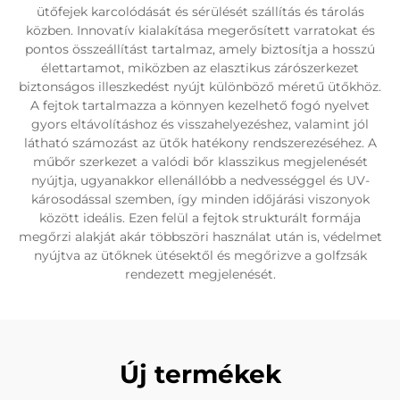
ütőfejek karcolódását és sérülését szállítás és tárolás
közben. Innovatív kialakítása megerősített varratokat és
pontos összeállítást tartalmaz, amely biztosítja a hosszú
élettartamot, miközben az elasztikus zárószerkezet
biztonságos illeszkedést nyújt különböző méretű ütőkhöz.
A fejtok tartalmazza a könnyen kezelhető fogó nyelvet
gyors eltávolításhoz és visszahelyezéshez, valamint jól
látható számozást az ütők hatékony rendszerezéséhez. A
műbőr szerkezet a valódi bőr klasszikus megjelenését
nyújtja, ugyanakkor ellenállóbb a nedvességgel és UV-
károsodással szemben, így minden időjárási viszonyok
között ideális. Ezen felül a fejtok strukturált formája
megőrzi alakját akár többszöri használat után is, védelmet
nyújtva az ütőknek ütésektől és megőrizve a golfzsák
rendezett megjelenését.
Új termékek