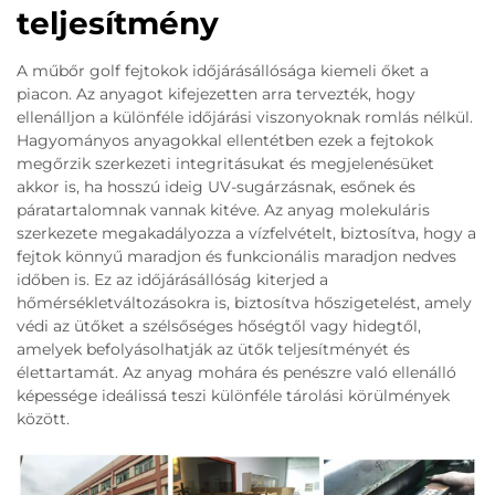
teljesítmény
A műbőr golf fejtokok időjárásállósága kiemeli őket a
piacon. Az anyagot kifejezetten arra tervezték, hogy
ellenálljon a különféle időjárási viszonyoknak romlás nélkül.
Hagyományos anyagokkal ellentétben ezek a fejtokok
megőrzik szerkezeti integritásukat és megjelenésüket
akkor is, ha hosszú ideig UV-sugárzásnak, esőnek és
páratartalomnak vannak kitéve. Az anyag molekuláris
szerkezete megakadályozza a vízfelvételt, biztosítva, hogy a
fejtok könnyű maradjon és funkcionális maradjon nedves
időben is. Ez az időjárásállóság kiterjed a
hőmérsékletváltozásokra is, biztosítva hőszigetelést, amely
védi az ütőket a szélsőséges hőségtől vagy hidegtől,
amelyek befolyásolhatják az ütők teljesítményét és
élettartamát. Az anyag mohára és penészre való ellenálló
képessége ideálissá teszi különféle tárolási körülmények
között.