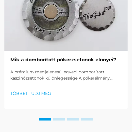
Mik a domborított pókerzsetonok előnyei?
A prémium megjelenésű, egyedi domborított
kaszinózsetonok különlegessége A pókerélmény
fokozásában a domborított pókerzsetonok
egyedülállóak. Ezek a gondosan elkészített
TÖBBET TUDJ MEG
játékszerek a zsetonkészítés csúcsát képviselik,
nyújtva a...