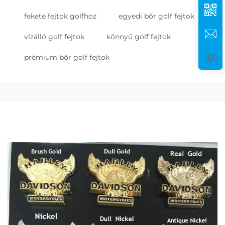
fekete fejtok golfhoz
egyedi bőr golf fejtok
vízálló golf fejtok
könnyű golf fejtok
prémium bőr golf fejtok