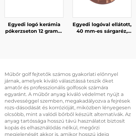
Egyedi logó kerámia
Egyedi logóval ellátott,
pókerzseton 12 gramm
40 mm-es sárgaréz,
különböző színekben,
kézműves, kalapált
logóval ellátott kocka,
szélű réz golf
kaszinó zseton
labdajelölő
Műbőr golf fejtetők számos gyakorlati előnnyel
járnak, amelyek kiváló választássá teszik őket
amatőr és professzionális golfosok számára
egyaránt. A műbőr anyag kiváló védelmet nyújt a
nedvességgel szemben, megakadályozva a fejrések
rozs-dásodását és korrózióját, miközben lényegesen
olcsóbb, mint a valódi bőrből készült alternatívák. Az
anyag tartóssága hosszú távú használatot biztosít
kopás és elhasználódás nélkül, megőrzi
megjelenését akkor is, amikor hosszú ideig