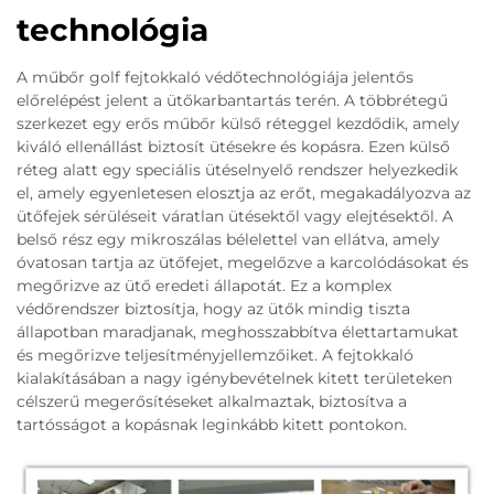
technológia
A műbőr golf fejtokkaló védőtechnológiája jelentős
előrelépést jelent a ütőkarbantartás terén. A többrétegű
szerkezet egy erős műbőr külső réteggel kezdődik, amely
kiváló ellenállást biztosít ütésekre és kopásra. Ezen külső
réteg alatt egy speciális ütéselnyelő rendszer helyezkedik
el, amely egyenletesen elosztja az erőt, megakadályozva az
ütőfejek sérüléseit váratlan ütésektől vagy elejtésektől. A
belső rész egy mikroszálas bélelettel van ellátva, amely
óvatosan tartja az ütőfejet, megelőzve a karcolódásokat és
megőrizve az ütő eredeti állapotát. Ez a komplex
védőrendszer biztosítja, hogy az ütők mindig tiszta
állapotban maradjanak, meghosszabbítva élettartamukat
és megőrizve teljesítményjellemzőiket. A fejtokkaló
kialakításában a nagy igénybevételnek kitett területeken
célszerű megerősítéseket alkalmaztak, biztosítva a
tartósságot a kopásnak leginkább kitett pontokon.