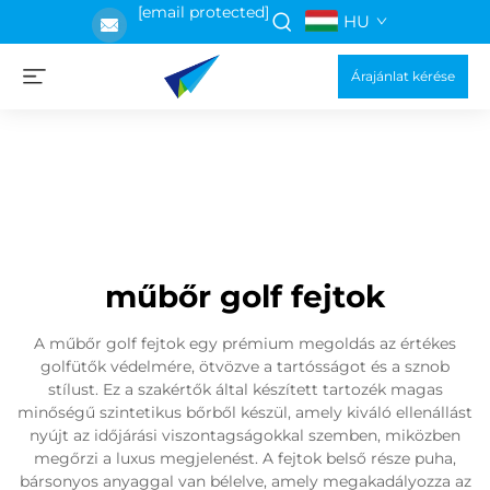
[email protected]
HU
Árajánlat kérése
műbőr golf fejtok
A műbőr golf fejtok egy prémium megoldás az értékes
golfütők védelmére, ötvözve a tartósságot és a sznob
stílust. Ez a szakértők által készített tartozék magas
minőségű szintetikus bőrből készül, amely kiváló ellenállást
nyújt az időjárási viszontagságokkal szemben, miközben
megőrzi a luxus megjelenést. A fejtok belső része puha,
bársonyos anyaggal van bélelve, amely megakadályozza az