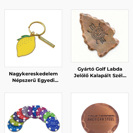
Gyártó Golf Labda
Nagykereskedelem
Jelölő Kalapált Szélű
Népszerű Egyedi
Labda Jelölők Egyedi
Citrom Kulcstartó
Logóval Domborított
Puha és Kemény
Jelölő
Zománc Kulcstartó
Fém Kulcs Címke
Egyedi Logóval
Ajándékokhoz