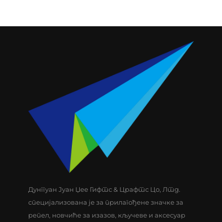
Дунггуан Јуан Џее Гифтс & Црафтс Цо, Лтд.
специјализована је за прилагођене значке за
репел, новчиће за изазов, кључеве и аксесуар