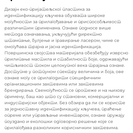
Дизајн еко-пријатељског пластика за
идентификацију кључева обухвата широке
могућности за прилагођавање и приспособљивост
различитим применама. Ознаке подносе више
метода означавања, укључујући директно
штампање, булјење и гравирање ласером, чиме се
омогућава трајна и јасна идентификација.
Површинска својства материјала обезбеђују изврсно
прилипање мастила и стабилност боје, одржавајући
читљивост током целокупног векa трајања ознаке.
Доступне у потпуном спектру величина и боја, ове
ознаке могу се прилагодити специфичним
организационим захтевима или захтевима
брендирања. Свемогућност се протеже и на њихову
примену, баш као што су становни, комерцијални и
индустријски објекти. Без обзира да ли се користе
за једноставну идентификацију кључева, праћење
опреме или управљање инвентаром, ознаке пружају
поуздано и еколошки одговорно решење које се
прилагођава разноликим корисничким захтевима.