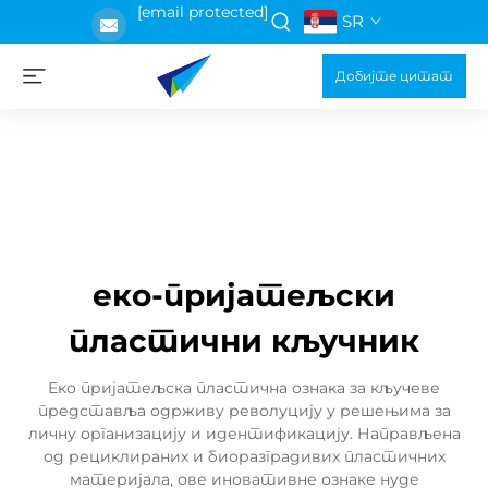
[email protected]
SR
Добијте цитат
еко-пријатељски
пластични кључник
Еко пријатељска пластична ознака за кључеве
представља одрживу револуцију у решењима за
личну организацију и идентификацију. Направљена
од рециклираних и биоразградивих пластичних
материјала, ове иновативне ознаке нуде