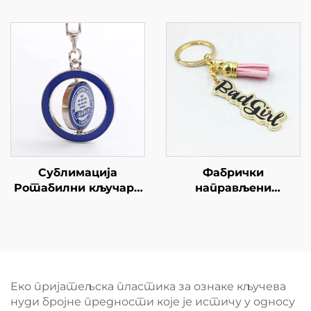
меки емални златно
продају
покривени Купица у
облику торбе за
кафу
Сублимација
Фабрички
Ротабилни кључари
направљени
Сублимација
сувенирски кључевић
Двострани метални
Златни метални
кругли облик
кључевић за жену
кључара Сублимација
кључара
Еко пријатељска пластика за ознаке кључева
нуди бројне предности које је истичу у односу