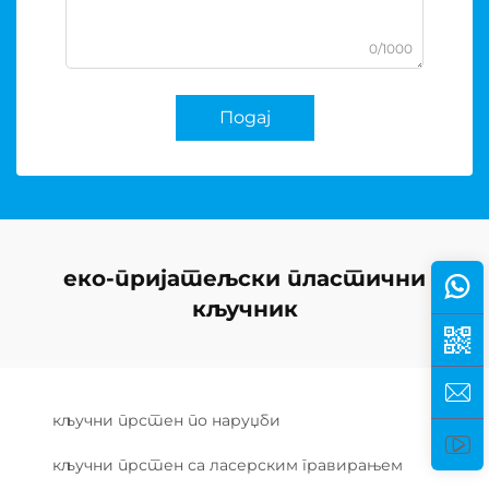
0/1000
Подај
еко-пријатељски пластични
кључник
кључни прстен по наруџби
кључни прстен са ласерским гравирањем