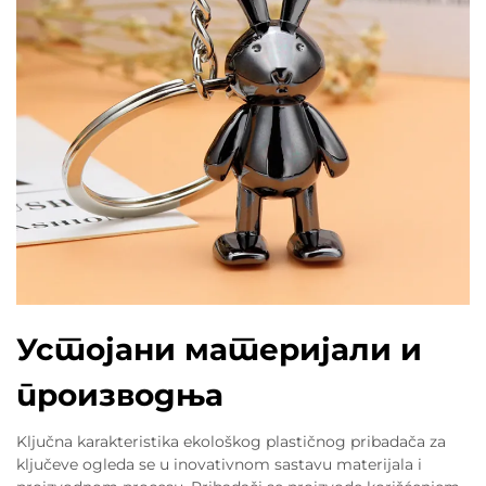
Устојани материјали и
производња
Ključna karakteristika ekološkog plastičnog pribadača za
ključeve ogleda se u inovativnom sastavu materijala i