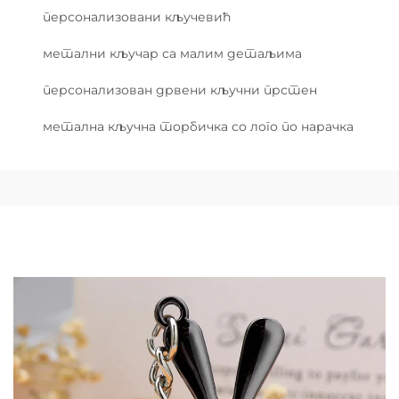
персонализовани кључевић
метални кључар са малим детаљима
персонализован дрвени кључни прстен
метална кључна торбичка со лого по нарачка