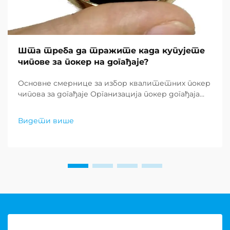
Шта треба да тражите када купујете
чипове за покер на догађаје?
Основне смернице за избор квалитетних покер
чипова за догађаје Организација покер догађаја
захтева пажљиву пажњу на детаље, а један од
најважнијих елемената је куповина покер чипова
Видети више
који испуњавају професионалне стандарде.
Било да планирате казино...