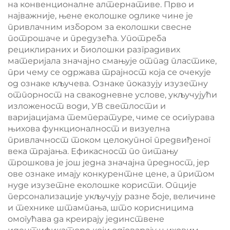
на конвенционалне алтернативе. Прво и
најважније, њене еколошке одлике чине је
привлачним избором за еколошки свесне
потрошаче и предузећа. Употреба
рециклираних и биолошки разградивих
материјала значајно смањује отпад пластике,
при чему се одржава трајност која се очекује
од ознаке кључева. Ознаке показују изузетну
отпорност на свакодневне услове, укључујући
изложеност води, УВ светлости и
варијацијама температуре, чиме се осигурава
њихова функционалност и визуелна
привлачност током целокупног предвиђеног
векa трајања. Ефикасност по питању
трошкова је још једна значајна предност, јер
ове ознаке имају конкурентне цене, а притом
нуде изузетне еколошке користи. Опције
персонализације укључују разне боје, величине
и технике штампања, што корисницима
омогућава да креирају јединствене