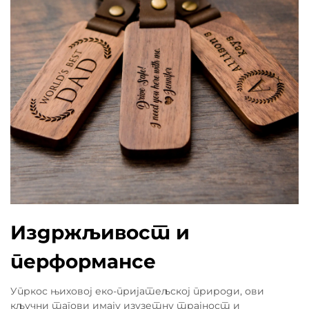
Издржљивост и
перформансе
Упркос њиховој еко-пријатељској природи, ови
кључни тагови имају изузетну трајност и