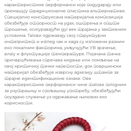
карактеристике перформанси које подударају или
премашују традиционалне пластика альтернативе.
Специјално конструисана материјална композиција
обезбеђује отпорност на удах, оштрења и опште
трошење, осигуравајући дуг век трајања у захтевним
условима. Тагови одржавају свој структурни
интегритет и изглед чак и када су изложени разним
еко локалним факторима, укључујући УВ зрачење,
влагу и флуктуације температуре. Појачана тачка
причвршћивања спречава кидање или ломљење на
овој критичној тачки напетости, док површински
материјал обезбеђује изврсну адхезију штампе за
трајне идентификационе ознаке. Ове
карактеристике перформанси чине тагове погодним
за унутрашњу и спољашњу употребу, обезбеђујући
поуздано служење уз одржавање њихових еко
корисности.