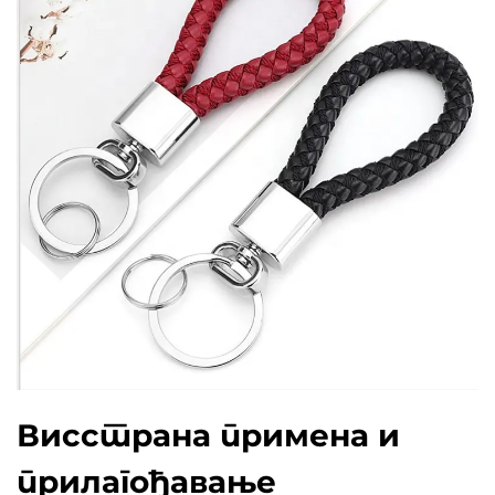
Висстрана примена и
прилагођавање