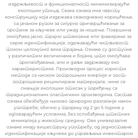
издржљивост и функционалност минимизирајући
еколошки утицај. Свака ознака има чврсту
конструкцију која издржава свакодневно коришћење,
са јачаном рупом за сигурно причвршћивање за
прстене за кључеве или ужад за ношење. Површина
омогућава јасно, трајно штампање или гравирање за
сврхе идентификације, одржавајући читљивост
током целокупног векa трајања. Ознаке су доступне
у различитим величинама и бојама, што омогућава
прилагођавање, али и даље задржавају еко
карактеристике. Производни процес користи
методе са ниском потрошњом енергије и пост-
потрошачке рециклиране материјале, чиме се
смањује еколошки отисак у поређењу са
традиционалним пластичним производима. Састав
ознака обезбеђује њихово природно разлаганје након
употребе, обично у трајању од 2 до 5 године у
одговарајућим условима, без ослобађања штетних
хемикалија у животну средину. Ове универзалне
ознаке имају вишеструку употребу, од једноставне
идентификације кључева до управљања инвентаром