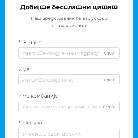
Добијте бесплатни цитат
Наш представник ће вас ускоро
контактирати.
Е-маил
0/100
Име
0/100
Име компаније
0/200
Порука