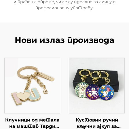
и праћења опреме, чиме су идеалне за личну и
професионалну употребу.
Нови излаз производа
Клучници од метала
Кустовни ручни
на маштаб Тврди
кључни ајкул за