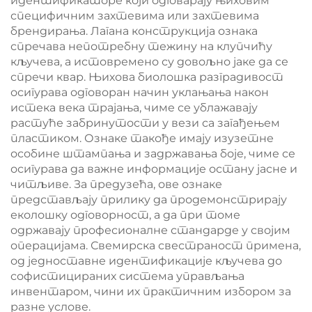
идентификаторе који одговарају њиховим
специфичним захтевима или захтевима
брендирања. Лагана конструкција ознака
спречава непотребну тежину на клупчићу
кључева, а истовремено су довољно јаке да се
спречи квар. Њихова биолошка разградивост
осигурава одговоран начин уклањања након
истека векa трајања, чиме се ублажавају
растуће забринутости у вези са загађењем
пластиком. Ознаке такође имају изузетне
особине штампања и задржавања боје, чиме се
осигурава да важне информације остану јасне и
читљиве. За предузећа, ове ознаке
представљају прилику да продемонстрирају
еколошку одговорност, а да при томе
одржавају професионалне стандарде у својим
операцијама. Свемирска свестраност примена,
од једноставне идентификације кључева до
софистицираних система управљања
инвентаром, чини их практичним избором за
разне услове.