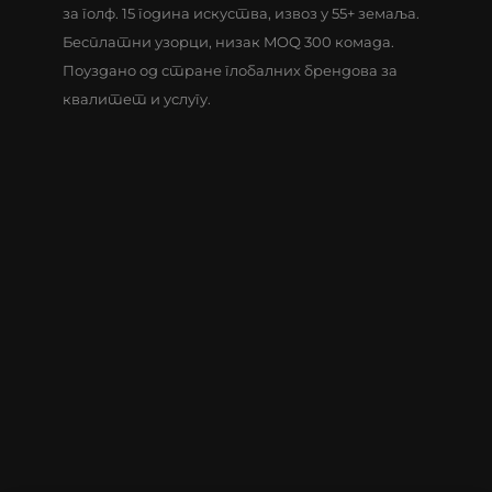
за голф. 15 година искуства, извоз у 55+ земаља.
Бесплатни узорци, низак MOQ 300 комада.
Поуздано од стране глобалних брендова за
квалитет и услугу.