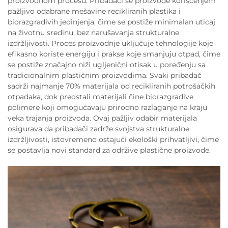
proizvodnom procesu. Pribadači se proizvode korišćenjem
pažljivo odabrane mešavine recikliranih plastika i
biorazgradivih jedinjenja, čime se postiže minimalan uticaj
na životnu sredinu, bez narušavanja strukturalne
izdržljivosti. Proces proizvodnje uključuje tehnologije koje
efikasno koriste energiju i prakse koje smanjuju otpad, čime
se postiže značajno niži ugljenični otisak u poređenju sa
tradicionalnim plastičnim proizvodima. Svaki pribadač
sadrži najmanje 70% materijala od recikliranih potrošačkih
otpadaka, dok preostali materijali čine biorazgradive
polimere koji omogućavaju prirodno razlaganje na kraju
veka trajanja proizvoda. Ovaj pažljiv odabir materijala
osigurava da pribadači zadrže svojstva strukturalne
izdržljivosti, istovremeno ostajući ekološki prihvatljivi, čime
se postavlja novi standard za održive plastične proizvode.