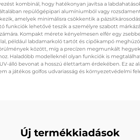
vezést kombinál, hogy hatékonyan javítsa a labdahatáso
általában repülőgépipari alumíniumból vagy rozsdamentes
ezik, amelyek minimálisra csökkentik a pázsitkárosodást
ó funkciók lehetővé teszik a személyre szabott márkázást
k számára. Kompakt mérete kényelmesen elfér egy zsebbe
oglal, például labdamarkoló tartót és cipőkampó meghú
 körülmények között, míg a precízen megmunkált hegyek 
oz. Haladóbb modelleknél olyan funkciók is megtalálhat
 UV-álló bevonat a hosszú élettartam érdekében. Ez az 
em a játékos golfos udvariasság és környezetvédelmi fele
Új termékkiadások