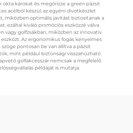
k okta károkat és megőrizze a green pázsit
 acélból készül, az egyéni divotkészlet
, miközben optimális javítást biztosítanak a
, ezáltal kiváló promóciós eszközzé válva
n vagy golfzsákban, miközben az innovatív
zó eszközt. Az ergonomikus fogás kényelmes
szöge pontosan be van állítva a pázsit
ók, mint például biztonsági visszahúzható
alapvető golfakcesszár nemcsak a megfelelő
lősségvállalás példáját is mutatja.