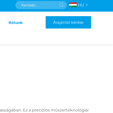
HU
Árajánlat kérése
Rólunk
iasságában. Ez a precíziós műszerteknológiai