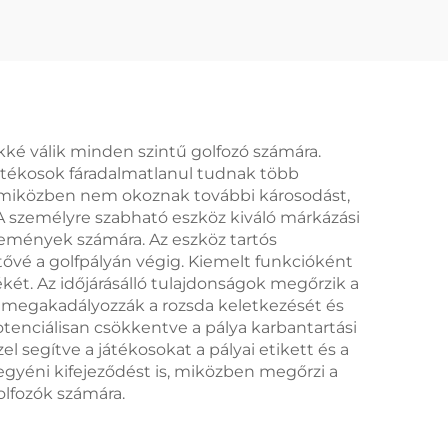
éni
Kék Golf Divot
zköz
Javítóeszköz Egyedi
Logós Fémes
Labdamarkoló Golf
Divot Eszköz
kké válik minden szintű golfozó számára.
 játékosok fáradalmatlanul tudnak több
t, miközben nem okoznak további károsodást,
 A személyre szabható eszköz kiváló márkázási
semények számára. Az eszköz tartós
ővé a golfpályán végig. Kiemelt funkcióként
két. Az időjárásálló tulajdonságok megőrzik a
megakadályozzák a rozsda keletkezését és
tenciálisan csökkentve a pálya karbantartási
zel segítve a játékosokat a pályai etikett és a
gyéni kifejeződést is, miközben megőrzi a
golfozók számára.