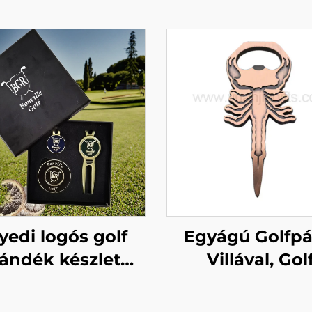
yedi logós golf
Egyágú Golfpá
jándék készlet
Villával, Gol
ozban golf divot
Üvegnyitóval, 
zközökkel, golf
Fém Golf Div