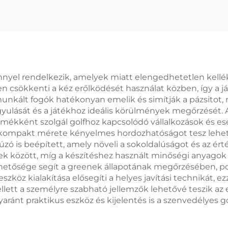
tüskékkel,
Eszközzel, Egy
damarkerekkel -
Divot Javító Es
golf kellékek
nnyel rendelkezik, amelyek miatt elengedhetetlen kellé
ősen csökkenti a kéz erőlködését használat közben, így a
gmunkált fogók hatékonyan emelik és simítják a pázsito
yógyulását és a játékhoz ideális körülmények megőrzését.
ermékként szolgál golfhoz kapcsolódó vállalkozások és e
íg kompakt mérete kényelmes hordozhatóságot tesz lehet
 is beépített, amely növeli a sokoldalúságot és az érté
között, míg a készítéshez használt minőségi anyagok 
lehetősége segít a greenek állapotának megőrzésében, po
szköz kialakítása elősegíti a helyes javítási technikát, ez
t a személyre szabható jellemzők lehetővé teszik az e
gyaránt praktikus eszköz és kijelentés is a szenvedélyes 