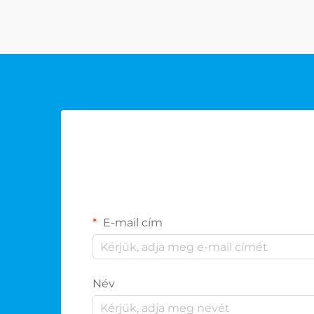
ajándékcsomagok kiváló
megoldásként emelkedtek ki,
amelyek a praktikusságot és
eleganciát kombinálják. T...
E-mail cím
Név