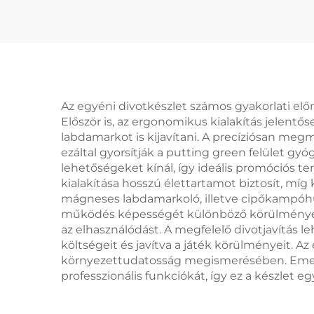
Egyedi gravírozott
logóval Labdakészítő
lab
Kézműves szél
Golfütés-villa
Az egyéni divotkészlet számos gyakorlati elő
Először is, az ergonomikus kialakítás jelent
labdamarkot is kijavítani. A precíziósan me
ezáltal gyorsítják a putting green felület g
lehetőségeket kínál, így ideális promóciós t
kialakítása hosszú élettartamot biztosít, m
mágneses labdamarkoló, illetve cipőkampóhúzó
működés képességét különböző körülmények 
az elhasználódást. A megfelelő divotjavítás 
költségeit és javítva a játék körülményeit. Az e
környezettudatosság megismerésében. Emellet
professzionális funkciókát, így ez a készlet e