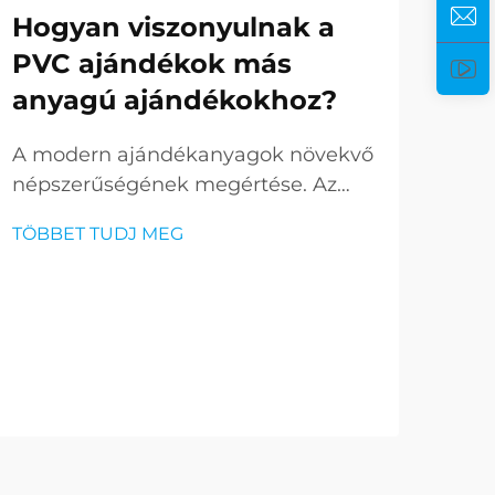
Hogyan viszonyulnak a
PVC ajándékok más
anyagú ajándékokhoz?
Ho
A modern ajándékanyagok növekvő
népszerűségének megértése. Az
kü
ajándékozás világa az elmúlt
go
TÖBBET TUDJ MEG
években drámaian megváltozott,
ahol a PVC ajándékok piacra lépve
A g
sokoldalú és innovatív lehetőséggé
tud
váltak. Ezek a kortárs termékek
sze
kihívást jelentenek...
TÖB
fig
ele
játé
fábó