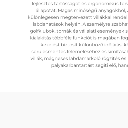
fejlesztés tartósságot és ergonomikus ter
állapotát. Magas minőségű anyagokból, 
különlegesen megtervezett villákkal rendelk
labdahatások helyén. A személyre szabhat
golfklubok, tornák és vállalati eseménye
kialakítás többféle funkciót is magában f
kezelést biztosít különböző időjárási
sérülésmentes felemeléséhez és simításáh
villák, mágneses labdamarkoló rögzítés és
pályakarbantartást segíti elő, han