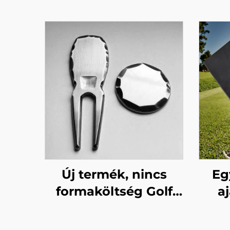
Új termék, nincs
Eg
formaköltség Golf
a
labdahelyrehozó
dob
szerszám javítóvilla
es