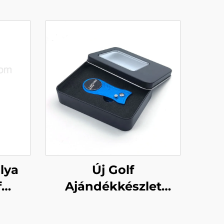
lya
Új Golf
f
Ajándékkészlet
Réz
Automata
ot
Rozsdamentes Acél