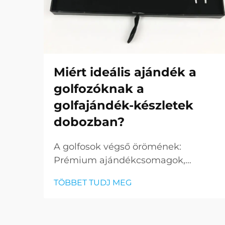
Miért ideális ajándék a
golfozóknak a
golfajándék-készletek
dobozban?
A golfosok végső örömének:
Prémium ajándékcsomagok,
amelyek felemelik a játékot A
TÖBBET TUDJ MEG
tökéletes ajándék megtalálása a
golfrajongók számára kihívást
jelenthet, de a golf