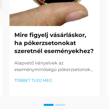
Mire figyelj vásárláskor,
ha pókerzsetonokat
szeretnél eseményekhez?
Alapvető irányelvek az
eseményminőségű pókerzsetonok
kiválasztásához Egy pókeresemény
TÖBBET TUDJ MEG
szervezésekor fontos a részletekre
való odafigyelés, és az egyik
legfontosabb elem a szakmai
színvonalnak megfelelő zsetonok