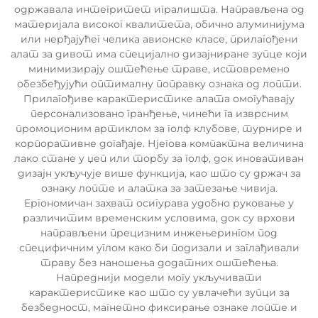
одржавала интегритет игралишта. Направљена од
материјала високог квалитета, обично алуминијума
или нерђајућег челика авионске класе, прилагођени
алат за дивот има специјално дизајниране зупце који
минимизирају оштећење траве, истовремено
обезбеђујући оптималну поправку ознака од лопти.
Прилагођиве карактеристике алата омогућавају
персонализовано гранђење, чинећи га изврсним
промоционим артиклом за голф клубове, турнире и
корпоративне догађаје. Нјегова компактна величина
лако стане у џеп или торбу за голф, док иновативан
дизајн укључује више функција, као што су држач за
ознаку лопте и алатка за затезање чивија.
Ергономичан захват осигурава удобно руковање у
различитим временским условима, док су врхови
направљени прецизним инжењерингом под
специфичним углом како би подизали и заглађивали
траву без наношења додатних оштећења.
Напреднији модели могу укључивати
карактеристике као што су увлачећи зупци за
безбедност, магнетно фиксирање ознаке лопте и