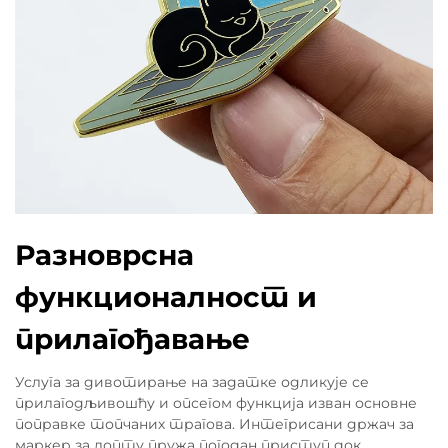
Разноврсна
функционалност и
прилагођавање
Услуга за дивотирање на задатке одликује се
прилагодљивошћу и опсегом функција изван основне
поправке топчаних трагова. Интегрисани држач за
маркер за лопту пружа погодан приступ док