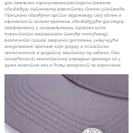
док пажљиво израчунавана расподела тежине
обезбеђује оптималну равнотежу током употребе.
Прецизно обрађени прсти задржавају свој облик и
ефикасност током времена, обезбеђујући доследну
перформансу у поправљивању трагова кугле.
Користити материјали такође омогућавају
различите опције завршног деловања, укључујући
анодизоване премазе који додају и естетски
привлачност и додатну заштиту од хабања. Ова
посвећеност квалитетној изградњи преводи се у
дужи животни век и бољу вредност за кориснике.