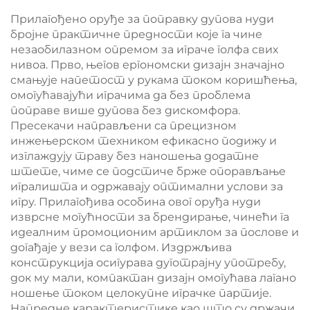
поправку димензија
Прилагођено оруђе за поправку дупова нуди
за голф
бројне практичне предности које га чине
незаобилазном опремом за играче голфа свих
нивоа. Прво, његов ергономски дизајн значајно
смањује напетост у рукама током коришћења,
омогућавајући играчима да без проблема
поправе више дупова без дискомфора.
Пресекачи направљени са прецизном
инжењерском техником ефикасно подижу и
изглаждују траву без наношења додатне
штете, чиме се подстиче брже опорављање
игралишта и одржавају оптимални услови за
игру. Прилагођива особина овог оруђа нуди
изврсне могућности за брендирање, чинећи га
идеалним промоционим артиклом за послове и
догађаје у вези са голфом. Издржљива
конструкција осигурава дуготрајну употребу,
док му мали, компактан дизајн омогућава лагано
ношење током целокупне играчке партије.
Напредне карактеристике као што су држачи