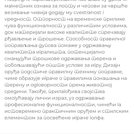
магнетних ознака за лопту и чепови за чвршће
везивање чивија додају му сvestranost i
vредност. Отпорност на временске прилике
чува функционалност у различитим условима,
док материјали високе квалитете спречавају
рђављење и трошење. Способност правилног
поправљања дупова помаже у одржавању
квалитета игралишта, потенцијално
смањујући трошкове одржавања терена и
побољшавајући опште услове за игру. Дизајн
оруђа подстиче правилну технику поправке,
чиме образује играче о правилима понашања на
терену и одговорности према животној
средини. Такође, прилагођива својства
омогућавају лични израз, уз одржавање
професионалне функционалности, чинећи га
истовремено практичним оруђем и стилским
елементом за посвећене играче голфа.