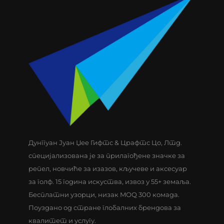
Дунггуан Јуан Џее Гифтс & Црафтс Цо, Лтд.
специјализована је за прилагођене значке за
репел, новчиће за изазов, кључеве и аксесуар
за голф. 15 година искуства, извоз у 55+ земаља.
Бесплатни узорци, низак MOQ 300 комада.
Поуздано од стране глобалних брендова за
квалитет и услугу.