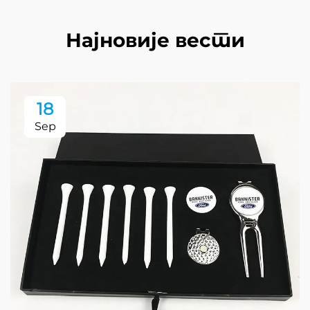
Најновије вести
18
Sep