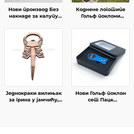
Нови производ Без
Коднене логотипе
накнаде за калупу
Гольф поклони
Голф Дивот алат
постављен кутију
Репарација вилица
са Голф Дивот
Куст гравирани лого
алатима,Голф
Бол Макеер Ручно
Тес,Болл Маркери
направљен Рез Голф
Голф Аксесуари
Пич Вилица
Једнокраки вилињак
Нови Гольф поклон
за грина у јамчићу,
сет Пацк
отварач боца за
Автоматски
голф, бакарни
Нерезински Челик
метални алат за
Плав Гольф Диво
поправку димензија,
Репарација алат
прилагођени алат за