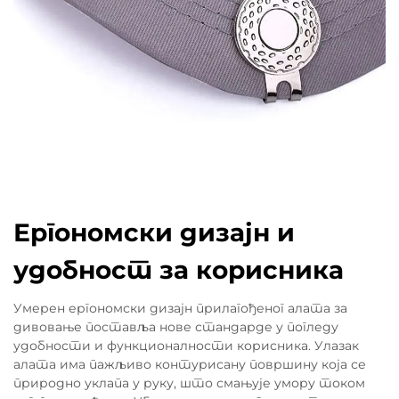
Ергономски дизајн и
удобност за корисника
Умерен ергономски дизајн прилагођеног алата за
дивовање поставља нове стандарде у погледу
удобности и функционалности корисника. Улазак
алата има пажљиво контурисану површину која се
природно уклапа у руку, што смањује умору током