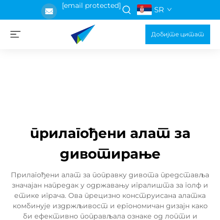
[email protected]
SR
Добијте цитат
прилагођени алат за
дивотирање
Прилагођени алат за поправку дивота представља
значајан напредак у одржавању игралишта за голф и
етике играча. Ова прецизно конструисана алатка
комбинује издржљивост и ергономичан дизајн како
би ефективно поправљала ознаке од лопти и