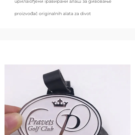
прилагођени гравирани алат за дивовање
proizvođač originalnih alata za divot