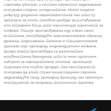
спречава губитак, а систем магнетног задржавања
осигурава сигурно складиштење. Многи модели
укључују додатне карактеристике као што су
затезачи за клит, помоћне уређаје за усклађивање
или отварачи боца, што максимизује корисност за
голфере. Опције прилагођавања иду изван самог
естетика, омогућавајући персонализоване обрасце
држања, подешавање тежине и специјализоване
премазе које одговарају индивидуалним жељама.
Дизајн алата прилагођава се различитим
могућностима брендинга, што га чини одличним
избором за корпоративне поклоне, промоције
турнира или клубне продаје. Ова свестраност
осигурава да алат служи вишеструким сврхама,
задржавајући своју примарну функцију као премијум
инструмент за поправку топлинских трагова.