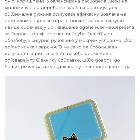
дугог коришћења. Убалансирана расподела тежине
минимизује оптерећење зглоба и прстију, док
оптимална дужина осигурава ефикасну повлачење
приликом поправке трага топке. Глатки, округли
ивице спречавају прихватање одеће или материјала
за торбе за голф, док неслизгајућа текстура
обезбеђује сигурно руковање у мокрим условима. Ова
ергономичка изврсност не само да побољшава
искуство корисника већ такође промовише
одговарајућу технику поправке, што доводи до
бољих резултата у одржавању зелених квалитета.