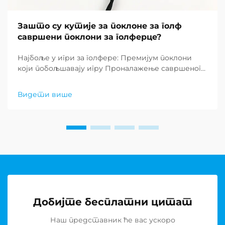
Зашто су кутије за поклоне за голф
савршени поклони за голферце?
Најбоље у игри за голфере: Премијум поклони
који побољшавају игру Проналажење савршеног
поклона за љубитеље голфа може бити изазов,
али кутије за поклоне за голф су се појавили као
Видети више
изузетно решење које комбинује практичност
са софистицираношћу. Т...
Добијте бесплатни цитат
Наш представник ће вас ускоро