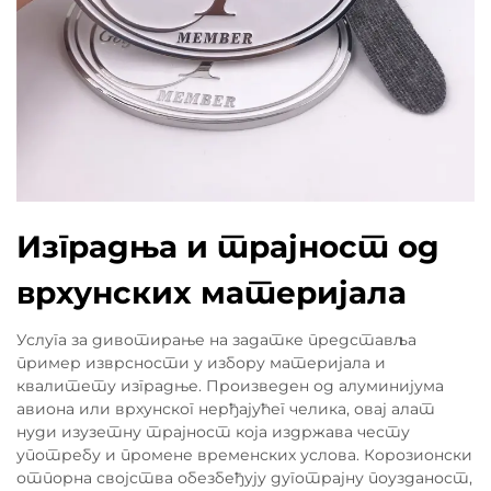
Изградња и трајност од
врхунских материјала
Услуга за дивотирање на задатке представља
пример изврсности у избору материјала и
квалитету изградње. Произведен од алуминијума
авиона или врхунског нерђајућег челика, овај алат
нуди изузетну трајност која издржава честу
употребу и промене временских услова. Корозионски
отпорна својства обезбеђују дуготрајну поузданост,