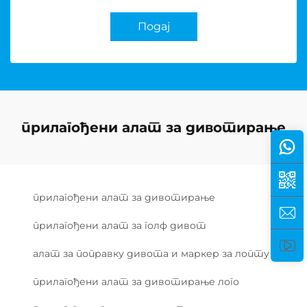
Подај
прилагођени алат за дивотирање
прилагођени алат за дивотирање
прилагођени алат за голф дивот
алат за поправку дивота и маркер за лопту
прилагођени алат за дивотирање лого