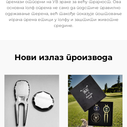
премази отпорни на УВ зраке за већу трајност. Ова
основна голф опрема не само да подстиче правилно
одржавање терена, већ такође показује поштовање
играча према етици у голфу и заштити животне
средине.
Нови излаз производа