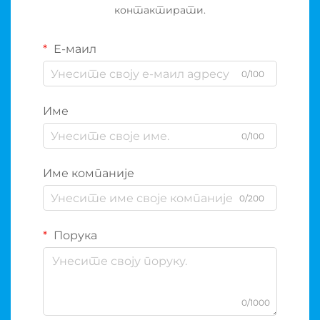
контактирати.
Е-маил
0/100
Име
0/100
Име компаније
0/200
Порука
0/1000