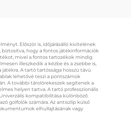
vó
akasztóval
téri
mikroszálas
rmi
anyagból waffle golf
rtó
törölköző
ményt. Először is, időjárásálló kivitelének
biztosítva, hogy a fontos játékinformációk
tékot, mivel a fontos tartozékok mindig
mesen illeszkedik a kézbe és a zsebbe is,
játékra. A tartó tartóssága hosszú távú
ablak lehetővé teszi a pontszámok
rán. A további tárolórekeszek segítenek a
es helyen tartva. A tartó professzionális
Univerzális kompatibilitása különböző
tazó golfolók számára. Az antiszlip külső
ékdokumentumok elhullajtásának vagy