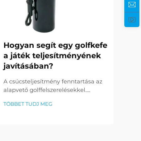
Hogyan segít egy golfkefe
Ho
a játék teljesítményének
tök
javításában?
stí
go
A csúcsteljesítmény fenntartása az
alapvető golffelszerelésekkel.
A go
Minden golfozó tudja, hogy a siker a
sze
TÖBBET TUDJ MEG
pályán nemcsak a készségen és
drág
TÖB
technikán, hanem a felszerelés
azon
állapotán is múlik. A golfozók
cím
eszköztárában számos eszköz közül
kieg