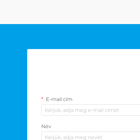
gyűjtemények ötvözik a
funkcionalitást, az eleganciát és a
sportág kifinomult lényegét...
E-mail cím
Név