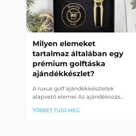
Milyen elemeket
tartalmaz általában egy
prémium golftáska
ajándékkészlet?
A luxus golf ajándékkészletek
alapvető elemei Az ajándékozás
művészetének egy új, kifinomult
TÖBBET TUDJ MEG
dimenziója van a prémium golf
ajándékkészletek esetében. Ezek a
gondosan összeállított