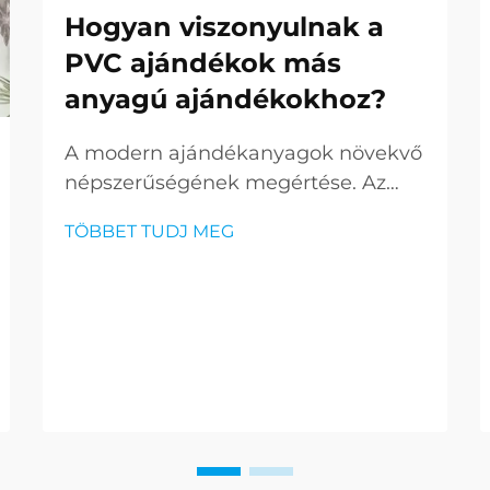
Hogyan viszonyulnak a
PVC ajándékok más
anyagú ajándékokhoz?
A modern ajándékanyagok növekvő
népszerűségének megértése. Az
ajándékozás világa az elmúlt
TÖBBET TUDJ MEG
években drámaian megváltozott,
ahol a PVC ajándékok piacra lépve
sokoldalú és innovatív lehetőséggé
váltak. Ezek a kortárs termékek
kihívást jelentenek...