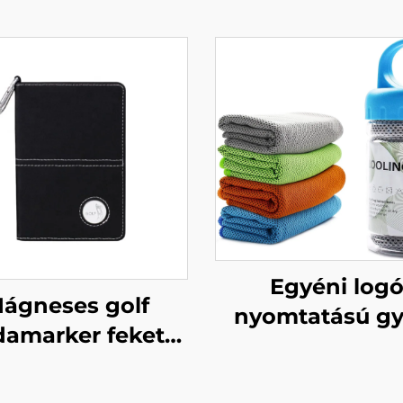
Egyéni log
ágneses golf
nyomtatású gy
damarker fekete
száradó, jéghi
 bőrből készült
hűsítő érzet
pályatartó tokok