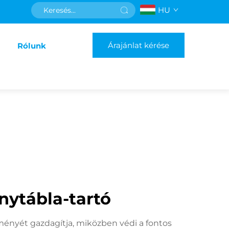
HU
Árajánlat kérése
Rólunk
nytábla-tartó
élményét gazdagítja, miközben védi a fontos