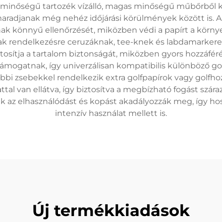
őségű tartozék vízálló, magas minőségű műbőrből kész
aradjanak még nehéz időjárási körülmények között is. A ta
inak könnyű ellenőrzését, miközben védi a papírt a körny
nak rendelkezésre ceruzáknak, tee-knek és labdamarkere
ztosítja a tartalom biztonságát, miközben gyors hozzáf
ogatnak, így univerzálisan kompatibilis különböző golf
bbi zsebekkel rendelkezik extra golfpapírok vagy golf
ttal van ellátva, így biztosítva a megbízható fogást szár
 az elhasználódást és kopást akadályozzák meg, így hos
intenzív használat mellett is.
Új termékkiadások