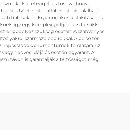
ült külső réteggel, biztosítva, hogy a
rtón UV-ellenálló, átlátszó ablak található,
ezeti hatásoktól. Ergonomikus kialakításának
knek, így egy komplex golfjátékos társakká
érést engedélyez szükség esetén. A szabványos
pályákról származó papírokkal. A belső tér
hoz kapcsolódó dokumentumok tárolására. Az
az vagy nedves időjárás esetén egyaránt. A
szú távon is garantálják a tartósságot még