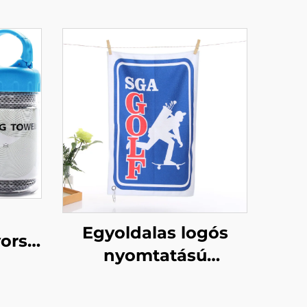
ó
Egyoldalas logós
ors
nyomtatású
deg,
személyre szabható
ű
golf törölköző