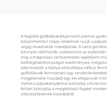
A legjobb golfpályakártya-tartó számos gyakorla
köszönhetően teljes védelmet nyújt a pályaká
végig olvashatók maradjanak. A tartó gondosa
könnyen elérhetők, csökkentve az eszközök ke
míg a mágneses zárószerkezet egébként működt
költséghatékonyságot eredményez, megszünte
ellenőrzését a kártya eltávolítása nélkül, fe
golfolóknak fenntartani egy rendetlenkedést
megjelenése hozzáad egy kis eleganciát minde
méretű pályakártyákhoz biztosítja a funkcionali
felület biztosítja a megbízható fogást mind
eltévesztésének kockázatát.