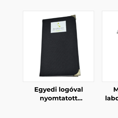
Egyedi logóval
M
nyomtatott
lab
selyem/nylon fekete
PU
golfpályatartó tokok
golf