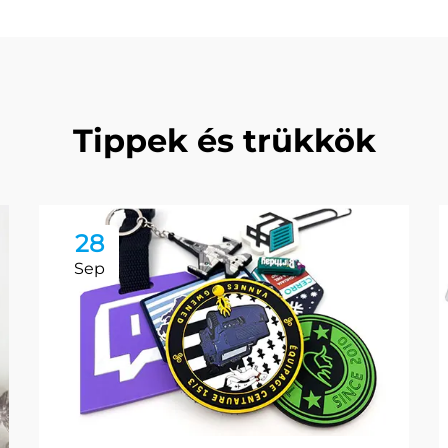
Tippek és trükkök
28
Sep