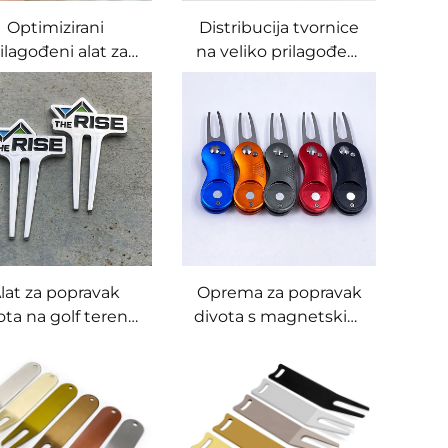
Optimizirani
Distribucija tvornice
ilagođeni alat za
na veliko prilagođeni
pravak divota na
antički nikl
fu s obilježivačem
magnetski alat za
opte s kovanim
popravak divota za
bom, prilagođeni
golf s
personalizirani
personaliziranim
otip, alat za divot
logotipom metalna
od slitine cinka
oznaka za lopticu
lat za popravak
Oprema za popravak
ota na golf terenu
divota s magnetskim
visokokvalitetnog
učvršćivanjem za
cink legure s
golfske štapove /
prilagođenim
vilice s markerom za
ogotipom, sjajni
loptu
ebrni, viljuškasta