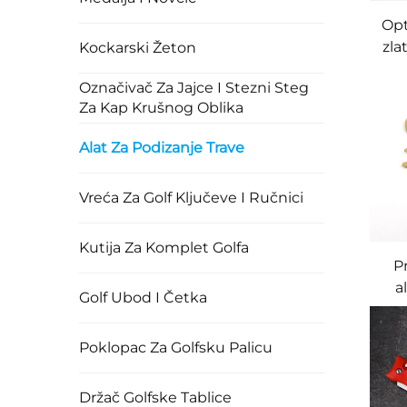
Opt
zla
Kockarski Žeton
g
Označivač Za Jajce I Stezni Steg
Za Kap Krušnog Oblika
p
Alat Za Podizanje Trave
l
po
Vreća Za Golf Ključeve I Ručnici
Kutija Za Komplet Golfa
P
a
Golf Ubod I Četka
di
Poklopac Za Golfsku Palicu
Držač Golfske Tablice