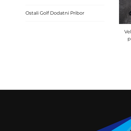
Ostali Golf Dodatni Pribor
Ve
p
pri
pla
po