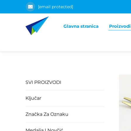
[email protected]
Glavna stranica
Proizvodi
SVI PROIZVODI
Ključar
Značka Za Oznaku
Medalja I Novčić