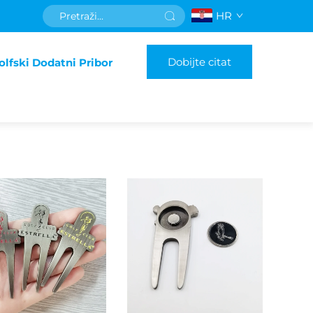
HR
Dobijte citat
olfski Dodatni Pribor