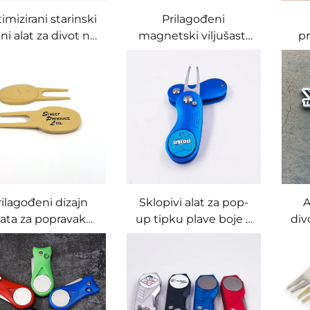
imizirani starinski
Prilagođeni
tni alat za divot na
magnetski viljušasti
pr
olfu, prilagodba
alat za popravak
po
najkvalitetnijeg
divota na golfu, protiv
gol
metala s
olova, s obilježivačem
l
ersonaliziranim
lopte
ru
ogotipom, alat za
pravak divota na
log
golfu
rilagođeni dizajn
Sklopivi alat za pop-
A
lata za popravak
up tipku plave boje s
div
vota od metala u
metalnom oznakom
od 
boji krumpira s
za golf teren po
ispupčenim
narudžbi
logotipom
l
sr