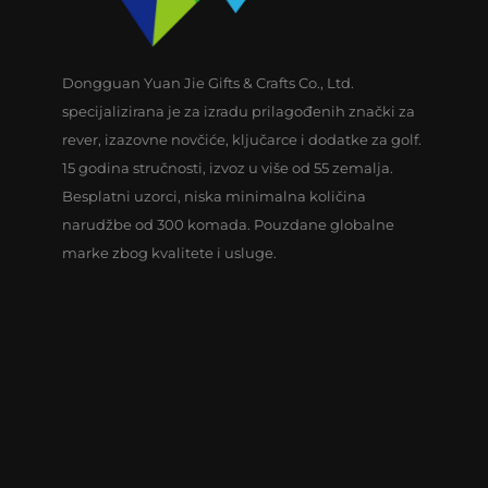
Dongguan Yuan Jie Gifts & Crafts Co., Ltd.
specijalizirana je za izradu prilagođenih znački za
rever, izazovne novčiće, ključarce i dodatke za golf.
15 godina stručnosti, izvoz u više od 55 zemalja.
Besplatni uzorci, niska minimalna količina
narudžbe od 300 komada. Pouzdane globalne
marke zbog kvalitete i usluge.