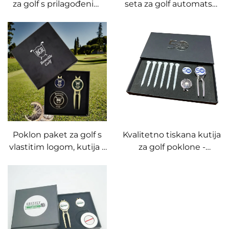
za golf s prilagođenim
seta za golf automatski
tiskanjem markera za
čelični plavi alat za
golf loptu magnetski
popravak divota s
poker žeton za golf s
prilagođenim
pakiranjem u kutiji
logotipom metalni
marker za loptu alat za
popravak divota
Poklon paket za golf s
Kvalitetno tiskana kutija
vlastitim logom, kutija s
za golf poklone -
alatom za divot,
magnetski alat za
teevima, markerima za
popravak divota, klipovi
loptu i ostalom
za kap, personalizirani
opremom za golf
markeri za loptu