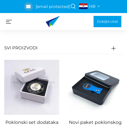
HR
[email protected]
Dobijte citat
SVI PROIZVODI
Poklonski set dodataka
Novi paket poklonskog