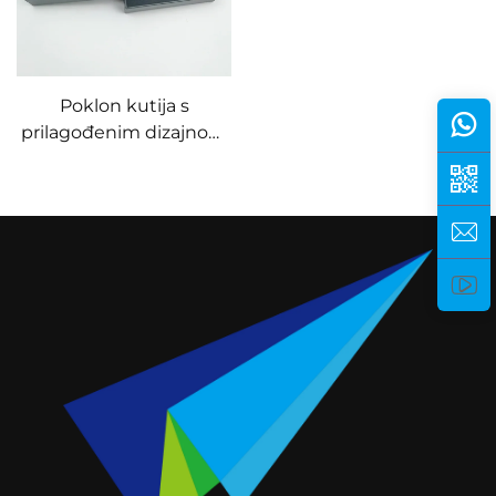
Poklon kutija s
prilagođenim dizajnom
opreme za golf s alatom
za divot i markerom za
loptu