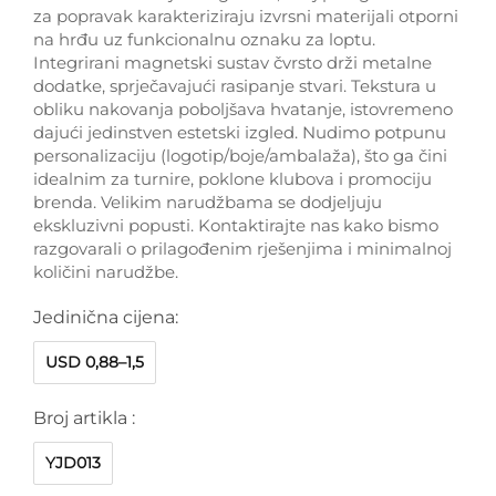
za popravak karakteriziraju izvrsni materijali otporni
na hrđu uz funkcionalnu oznaku za loptu.
Integrirani magnetski sustav čvrsto drži metalne
dodatke, sprječavajući rasipanje stvari. Tekstura u
obliku nakovanja poboljšava hvatanje, istovremeno
dajući jedinstven estetski izgled. Nudimo potpunu
personalizaciju (logotip/boje/ambalaža), što ga čini
idealnim za turnire, poklone klubova i promociju
brenda. Velikim narudžbama se dodjeljuju
ekskluzivni popusti. Kontaktirajte nas kako bismo
razgovarali o prilagođenim rješenjima i minimalnoj
količini narudžbe.
Jedinična cijena:
USD 0,88–1,5
Broj artikla :
YJD013