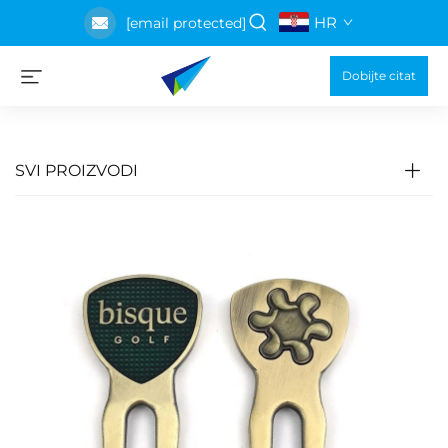
HR
[email protected]
Dobijte citat
SVI PROIZVODI