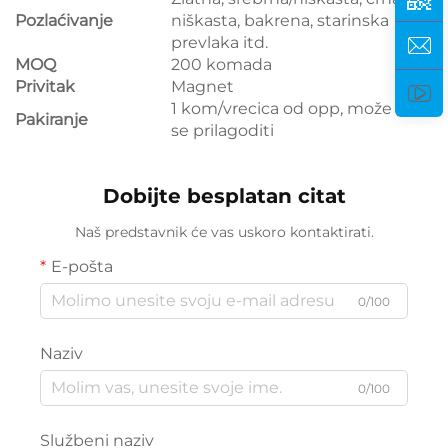
Pozlaćivanje
niškasta, bakrena, starinska
prevlaka itd.
MOQ
200 komada
Privitak
Magnet
1 kom/vrecica od opp, može
Pakiranje
se prilagoditi
Dobijte besplatan citat
Naš predstavnik će vas uskoro kontaktirati.
E-pošta
0/100
Naziv
0/100
Službeni naziv