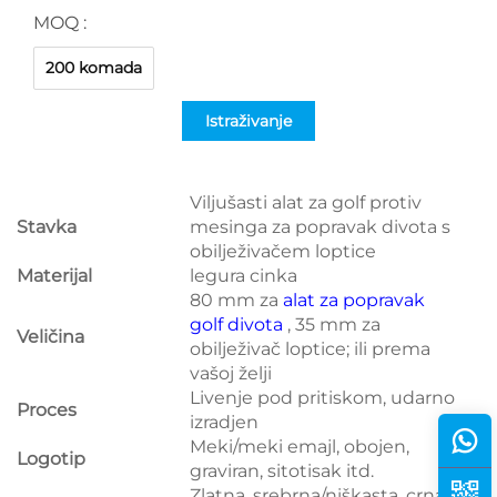
MOQ :
200 komada
Istraživanje
Viljušasti alat za golf protiv
Stavka
mesinga za popravak divota s
obilježivačem loptice
Materijal
legura cinka
80 mm za
alat za popravak
golf divota
, 35 mm za
Veličina
obilježivač loptice; ili prema
vašoj želji
Livenje pod pritiskom, udarno
Proces
izradjen
Meki/meki emajl, obojen,
Logotip
graviran, sitotisak itd.
Zlatna, srebrna/niškasta, crna