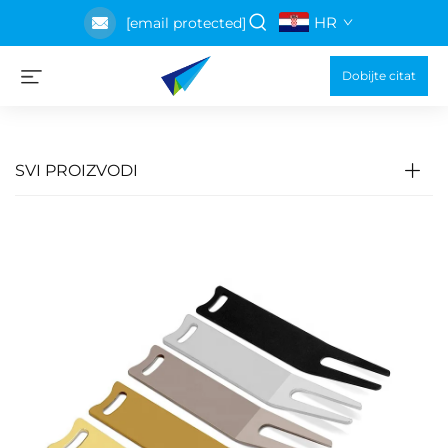
HR
[email protected]
Dobijte citat
SVI PROIZVODI