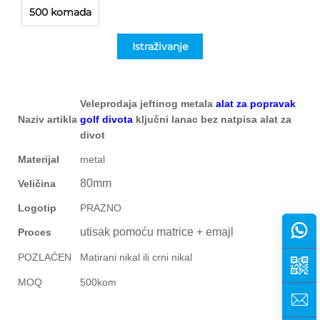
500 komada
Istraživanje
Veleprodaja jeftinog metala
alat za popravak
Naziv artikla
golf divota
ključni lanac bez natpisa alat za
divot
Materijal
metal
80mm
Veličina
Logotip
PRAZNO
utisak pomoću matrice + emajl
Proces
POZLAĆEN
Matirani nikal ili crni nikal
MOQ
500kom