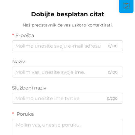
Dobijte besplatan citat
Naš predstavnik će vas uskoro kontaktirati.
E-pošta
0/100
Naziv
0/100
Službeni naziv
0/200
Poruka