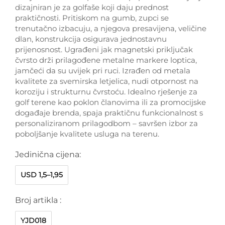
dizajniran je za golfaše koji daju prednost
praktičnosti. Pritiskom na gumb, zupci se
trenutačno izbacuju, a njegova presavijena, veličine
dlan, konstrukcija osigurava jednostavnu
prijenosnost. Ugrađeni jak magnetski priključak
čvrsto drži prilagođene metalne markere loptica,
jamčeći da su uvijek pri ruci. Izrađen od metala
kvalitete za svemirska letjelica, nudi otpornost na
koroziju i strukturnu čvrstoću. Idealno rješenje za
golf terene kao poklon članovima ili za promocijske
događaje brenda, spaja praktičnu funkcionalnost s
personaliziranom prilagodbom – savršen izbor za
poboljšanje kvalitete usluga na terenu.
Jedinična cijena:
USD 1,5–1,95
Broj artikla :
YJD018