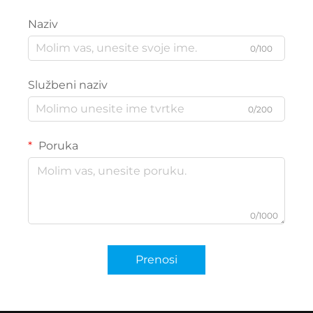
Naziv
0/100
Službeni naziv
0/200
Poruka
0/1000
Prenosi