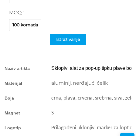
MOQ :
100 komada
Istraživanje
Sklopivi alat za pop-up tipku plave bo
Naziv artikla
aluminij, nerđajući čelik
Materijal
crna, plava, crvena, srebrna, siva, zelen
Boja
S
Magnet
Prilagođeni uklonjivi marker za lopticu
Logotip