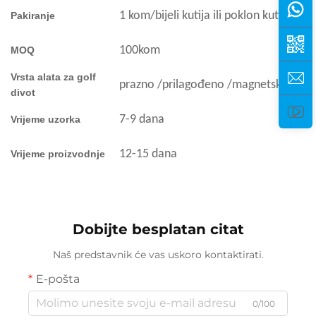
1 kom/bijeli kutija ili poklon kutija
Pakiranje
100kom
MOQ
Vrsta alata za golf
prazno /prilagođeno /magnetski
alat 
divot
7-9 dana
Vrijeme uzorka
12-15 dana
Vrijeme proizvodnje
Dobijte besplatan citat
Naš predstavnik će vas uskoro kontaktirati.
E-pošta
0/100