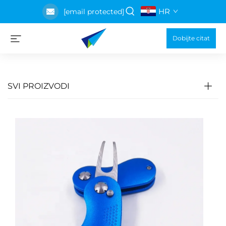
HR
[email protected]
Dobijte citat
SVI PROIZVODI