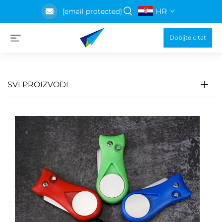
HR
[email protected]
Dobijte citat
SVI PROIZVODI