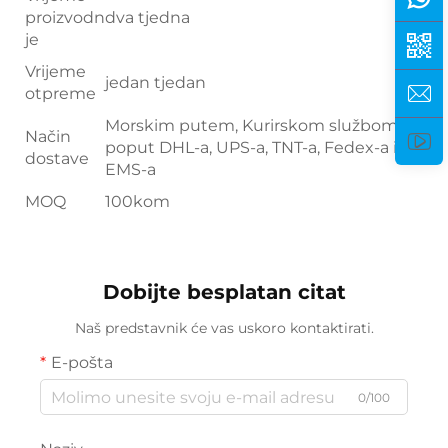
proizvodn
dva tjedna
je
Vrijeme
jedan tjedan
otpreme
Morskim putem, Kurirskom službom:
Način
poput DHL-a, UPS-a, TNT-a, Fedex-a ili
dostave
EMS-a
MOQ
100kom
Dobijte besplatan citat
Naš predstavnik će vas uskoro kontaktirati.
E-pošta
0/100