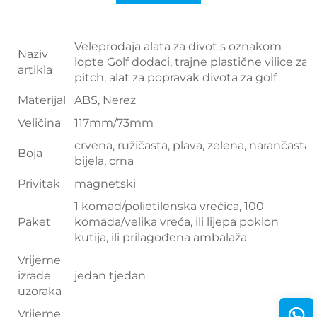
Veleprodaja alata za divot s oznakom
Naziv
lopte Golf dodaci, trajne plastične vilice za
artikla
pitch, alat za popravak divota za golf
Materijal
ABS, Nerez
Veličina
117mm/73mm
crvena, ružičasta, plava, zelena, narančasta,
Boja
bijela, crna
Privitak
magnetski
1 komad/polietilenska vrećica, 100
Paket
komada/velika vreća, ili lijepa poklon
kutija, ili prilagođena ambalaža
Vrijeme
izrade
jedan tjedan
uzoraka
Vrijeme