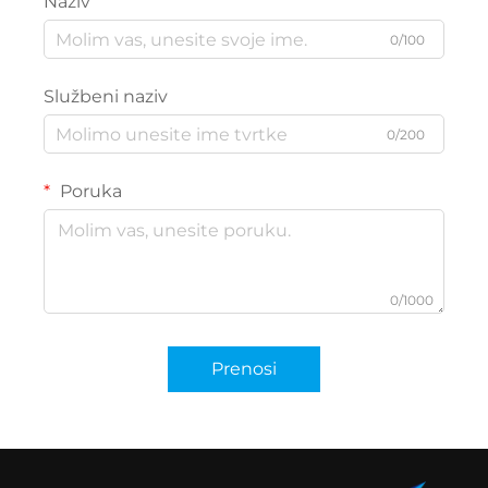
Naziv
0/100
Službeni naziv
0/200
Poruka
0/1000
Prenosi