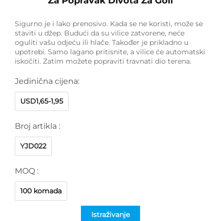
Za Popravak Divota Za Golf
Sigurno je i lako prenosivo. Kada se ne koristi, može se
staviti u džep. Budući da su vilice zatvorene, neće
oguliti vašu odjeću ili hlače. Također je prikladno u
upotrebi. Samo lagano pritisnite, a vilice će automatski
iskočiti. Zatim možete popraviti travnati dio terena.
Jedinična cijena:
USD1,65-1,95
Broj artikla :
YJD022
MOQ :
100 komada
Istraživanje