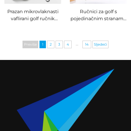
Prazan mikrovlaknasti
Ručnici za golf s
vaflirani golf ručnik
pojedinačnim stranama
magnetska viljušta
s logom po narudžbi s
četkica za čišćenje golf
kukama mikrovlaknasta
pribor poklon set
tkanina vaflirani golf
...
Previše
1
2
3
4
14
Sljedeći
ručnik