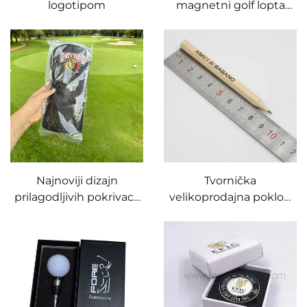
logotipom
magnetni golf lopta
marker različiti dizajni s
vlastitim logotipom
kljape Klip Divot
dodatku
Najnoviji dizajn
Tvornička
prilagodljivih pokrivaca
velikoprodajna poklon
za fairway wood
slika hotel konferencija
štapove, pokrivači za
HB olovka 8,8 cm
glave golfskih štapova,
drvena ekološki
kožni pokrivač za driver
prihvatljiva prilagođiva
golf olovka