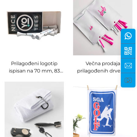
prilagođenim
tee, prilagođeni golfski
logotipom metalni
teeovi
marker za loptu alat za
popravak divota
Prilagođeni logotip
Večna prodaja
ispisan na 70 mm, 83
prilagođenih drvenih
mm bijelom plastičnom
golfskih teea s
golfskom teeu,
otiskanim logotipom,
papirnate kutije, teeovi,
besplatni dizajn,
pakiranje za
prilagođeni 83 mm golf
prilagođene golfske
tee
teeove