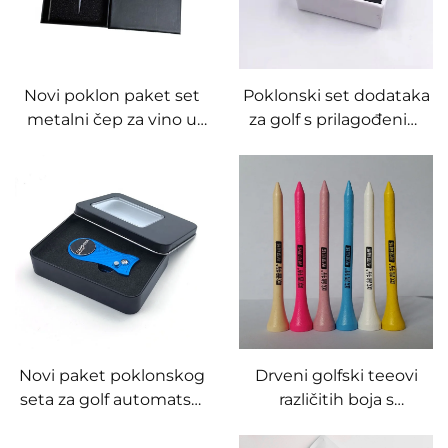
Novi poklon paket set
Poklonski set dodataka
metalni čep za vino u
za golf s prilagođenim
obliku golf loptice s
tiskanjem markera za
prilagođenim poklon
golf loptu magnetski
kutijom
poker žeton za golf s
pakiranjem u kutiji
Novi paket poklonskog
Drveni golfski teeovi
seta za golf automatski
različitih boja s
čelični plavi alat za
prilagođenim
popravak divota s
logotipom, jeftini golf