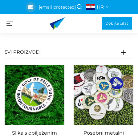
HR
[email protected]
Dobijte citat
SVI PROIZVODI
Slika s obilježenim
Posebni metalni