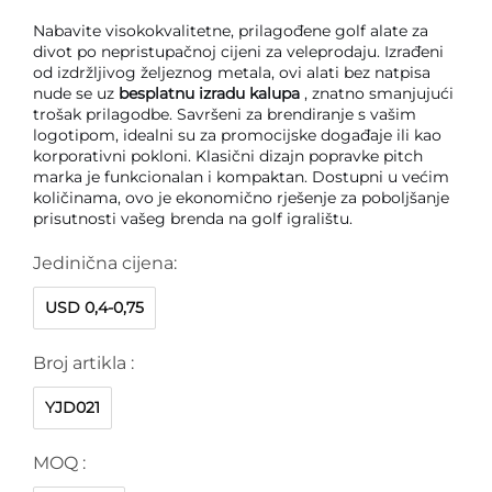
Nabavite visokokvalitetne, prilagođene golf alate za
divot po nepristupačnoj cijeni za veleprodaju. Izrađeni
od izdržljivog željeznog metala, ovi alati bez natpisa
nude se uz
besplatnu izradu kalupa
, znatno smanjujući
trošak prilagodbe. Savršeni za brendiranje s vašim
logotipom, idealni su za promocijske događaje ili kao
korporativni pokloni. Klasični dizajn popravke pitch
marka je funkcionalan i kompaktan. Dostupni u većim
količinama, ovo je ekonomično rješenje za poboljšanje
prisutnosti vašeg brenda na golf igralištu.
Jedinična cijena:
USD 0,4-0,75
Broj artikla :
YJD021
MOQ :