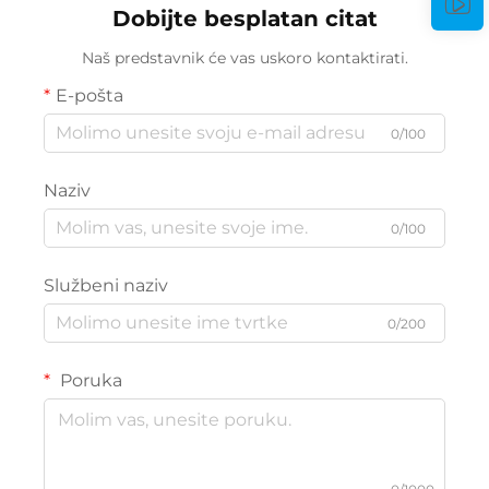
Dobijte besplatan citat
Naš predstavnik će vas uskoro kontaktirati.
E-pošta
0/100
Naziv
0/100
Službeni naziv
0/200
Poruka