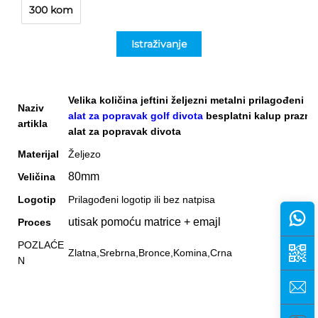
300 kom
Istraživanje
Velika količina jeftini željezni metalni prilagođeni
Naziv
alat za popravak golf divota
besplatni kalup prazni
artikla
alat za popravak divota
Materijal
Željezo
80mm
Veličina
Logotip
Prilagođeni logotip ili bez natpisa
utisak pomoću matrice + emajl
Proces
POZLAĆE
Zlatna,Srebrna,Bronce,Komina,Crna
N