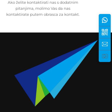
Ako želite kontaktirati nas s dodatnim
pitanjima, molimo Vas da nas
kontaktirate putem obrasca za kontakt.