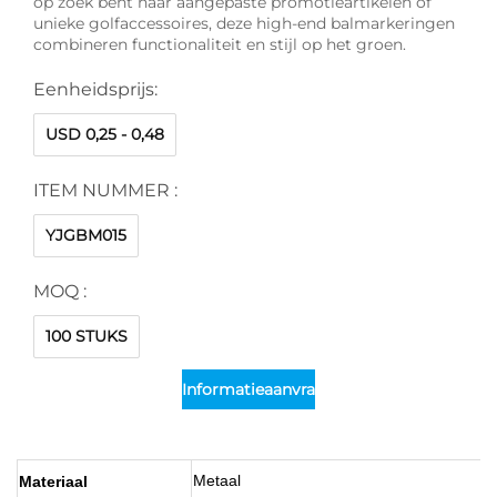
op zoek bent naar aangepaste promotieartikelen of
unieke golfaccessoires, deze high-end balmarkeringen
combineren functionaliteit en stijl op het groen.
Eenheidsprijs:
USD 0,25 - 0,48
ITEM NUMMER :
YJGBM015
MOQ :
100 STUKS
Informatieaanvraag
Metaal
Materiaal