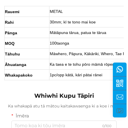
METAL
Rauemi
30mm; kī te tono mai koe
Rahi
Mātāpuna tārua, patua te tārua
Pānga
100taonga
MOQ
Māwhero, Pāpura, Kākāriki, Whero, Tae Ri
Tāhuhu
Ka taea e te tohu pōro māmā rōpere te ā-tā
Āhuatanga
1pc/opp kātā, kāri pātai rānei
Whakapakoko
Whiwhi Kupu Tāpiri
Ka whakapā atu tā mātou kaitakawaenga ki a koe i mua.
Īmēra
0/100