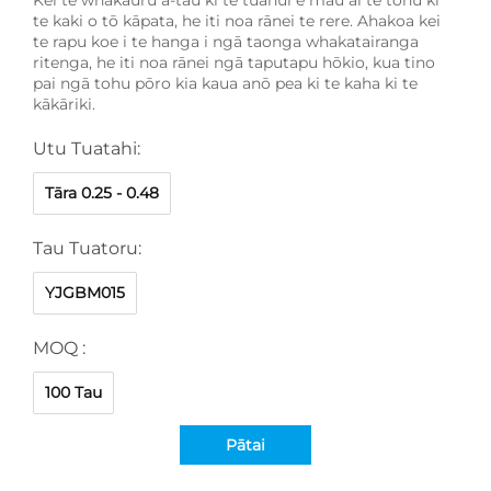
te kaki o tō kāpata, he iti noa rānei te rere. Ahakoa kei
te rapu koe i te hanga i ngā taonga whakatairanga
ritenga, he iti noa rānei ngā taputapu hōkio, kua tino
pai ngā tohu pōro kia kaua anō pea ki te kaha ki te
kākāriki.
Utu Tuatahi:
Tāra 0.25 - 0.48
Tau Tuatoru:
YJGBM015
MOQ :
100 Tau
Pātai