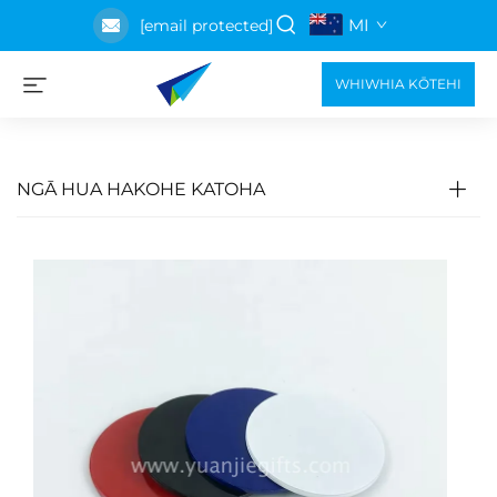
MI
[email protected]
WHIWHIA KŌTEHI
NGĀ HUA HAKOHE KATOHA