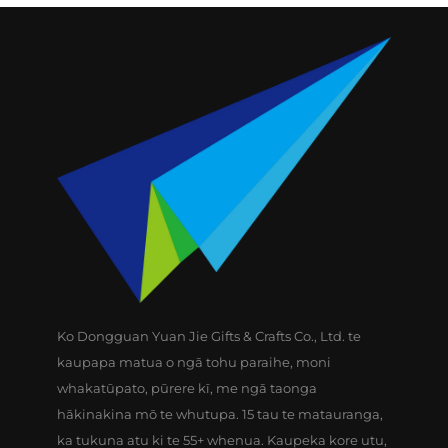
Ko Dongguan Yuan Jie Gifts & Crafts Co., Ltd. te
kaupapa matua o ngā tohu paraihe, moni
whakatūpato, pūrere kī, me ngā taonga
hākinakina mō te whutupa. 15 tau te matauranga,
ka tukuna atu ki te 55+ whenua. Kaupeka kore utu,