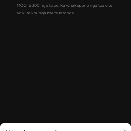
MOQ iti 300 ngā kape. Ka whakapono ngā toa o te
ao ki te kounga me te ratonga.