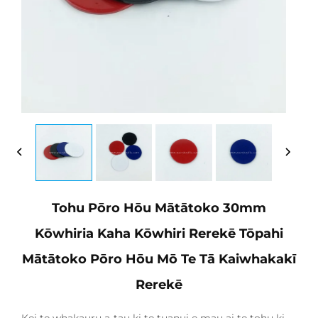
Tohu Pōro Hōu Mātātoko 30mm
Kōwhiria Kaha Kōwhiri Rerekē Tōpahi
Mātātoko Pōro Hōu Mō Te Tā Kaiwhakakī
Rerekē
Kei te whakauru a-tau ki te tuanui e mau ai te tohu ki