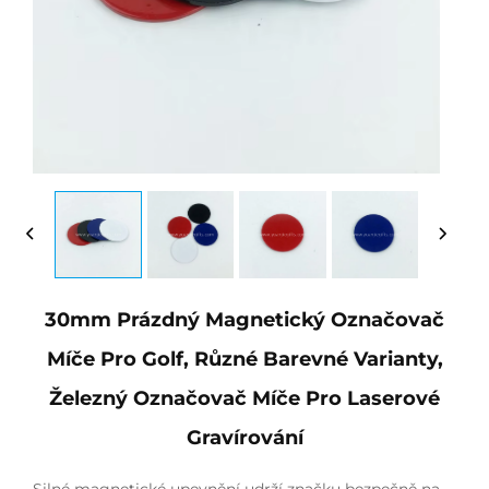
30mm Prázdný Magnetický Označovač
Míče Pro Golf, Různé Barevné Varianty,
Železný Označovač Míče Pro Laserové
Gravírování
Silné magnetické upevnění udrží značku bezpečně na