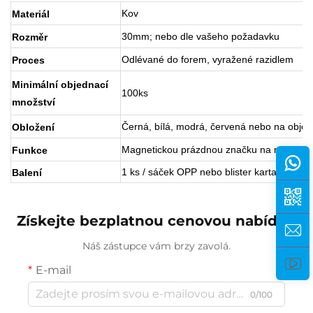
Kov
Materiál
30mm; nebo dle vašeho požadavku
Rozměr
Odlévané do forem, vyražené razidlem
Proces
Minimální objednací
100ks
množství
Černá, bílá, modrá, červená nebo na obje
Obložení
Magnetickou prázdnou značku na míček lze
Funkce
1 ks / sáček OPP nebo blister karta
Balení
Získejte bezplatnou cenovou nabídku
Náš zástupce vám brzy zavolá.
E-mail
0/100