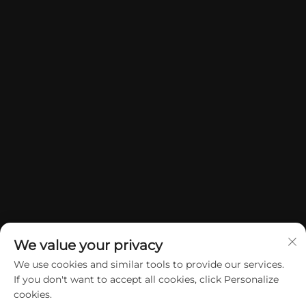
We value your privacy
We use cookies and similar tools to provide our services.
If you don't want to accept all cookies, click Personalize
Copyright © 2026 China Dongguan Yuan Jie Gifts & Crafts Co., Ltd.
cookies.
Alle rechten voorbehouden.
Privacybeleid