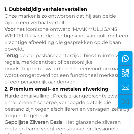
1. Dubbelzijdig verhalenvertellen
Onze marker is zo ontworpen dat hij aan beide
zijden een verhaal vertelt:
Voor
het iconische ontwerp 'MAAK MULLIGANS
WETTELIJK' viert de luchtige kant van golf, met een
krachtige afbeelding die gesprekken op de baan
opwekt.
Terug
de aanpasbare achterzijde biedt ruimte voor
regels, merkidentiteit of persoonlijke
boodschappen—waardoor een eenvoudige marker
wordt omgetoverd tot een functioneel merkasset
of een persoonlijk aandenken.
2. Premium email- en metalen afwerking
Harde emailvulling
: Precisie-aangebrachte zwarte
email creëert scherpe, verhoogde details die
bestand zijn tegen afschilferen en vervagen, zelfs bij
frequente gebruik.
Gepolijste Zilveren Basis
: Het glanzende zilveren
metalen frame voegt een strakke, professionele