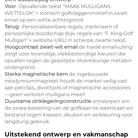
Voor
: Opvallende tekst "MAAK MULLIGANS
WETTELIJK" + iconisch golfvlaggenmotief in zwart
email op een witte achtergrond.
Terug
: Personaliseerbare regels, merknaam of
persoonlijke boodschap (bijv. regels van "F. King Golf
Mulligan" + website-URL) in scherpe zwarte tekst.
Hoogcontrast zwart-wit email
de harde emailvulling
zorgt voor levendige, vlekbestendige kleuren die
opvallen tegen de gepolijste zilverkleurige metalen
ondergrond.
Sterke magnetische kern
de ingebouwde
neodymiummagneet houdt de marker veilig vast
aan petclips, divottools of magnetische accessoires
—geen verloren mulligans meer!
Duurzame zinklegeringconstructie
ontworpen om
de zware belasting van de golfbaan te weerstaan en
bestand tegen krassen, deuken en verkleuring voor
langdurig gebruik.
Uitstekend ontwerp en vakmanschap