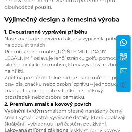
odolává škrábancům, vrypům a potemnění pro
dlouhodobé použití.
Výjimečný design a řemeslná výroba
1. Dvoustranné vyprávění příběhu
Naše značka je navržena tak, aby vyprávěla příběh
na obou stranách:
Přední
ikoniční motiv „UČIŇTE MULLIGANY
LEGÁLNÍMI“ oslavuje lehčí stránku golfu pomocí
silného grafického motivu, který vyvolává rozhovory
na hřišti.
Zpět
na přizpůsobitelné zadní straně můžete přidat
pravidla, značku nebo osobní zprávu – jednoduchou
značku tak proměníte v funkční značkový
prostředek nebo osobní památku.
2. Premium smalt a kovový povrch
Vyplnění tvrdým smaltem
přesně nanášený černý
smalt vytváří ostré, vyvýšené detaily, které odolávají
škrábání i vyblednutí i při častém používání.
Lakovaná stříbrná základna
lesklý stříbrný kovový