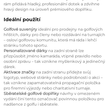
rám přidává hladký, profesionální dotek a zdvihne
hravý design na úroveň prémiového doplňku.
Ideální použití
Golfové suvenýry
ideální pro prodejny na golfových
hřištích, dárky pro členy nebo rozdávání na turnajích
– osloví golfovou komunitu, která má ráda i lehčí
stránku tohoto sportu.
Personalizované dárky
na zadní straně lze
přizpůsobit jméno kamaráda, vtipné pravidlo nebo
osobní zprávu – tak vznikne myšlenkový a jedinečný
dárek.
Aktivace značky
na zadní stranu přidejte svůj
logotyp, webové stránky nebo podrobnosti o akci –
tak vznikne zapamatovatelná propagační položka
pro firemní výjezdy nebo charitativní turnaje.
Sběratelské golfové doplňky
návrhy v omezeném
vydání činí tento označovač povinnou položkou pro
nadšence z golfu i sběratele.