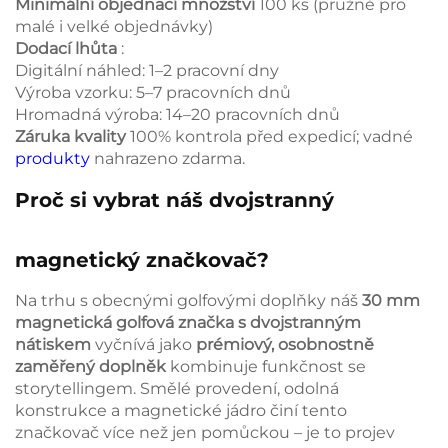
Minimální objednací množství
100 ks (pružně pro
malé i velké objednávky)
Dodací lhůta
:
Digitální náhled: 1–2 pracovní dny
Výroba vzorku: 5–7 pracovních dnů
Hromadná výroba: 14–20 pracovních dnů
Záruka kvality
100% kontrola před expedicí; vadné
produkty
nahrazeno zdarma.
Proč si vybrat náš dvojstranný
magnetický značkovač?
Na trhu s obecnými golfovými doplňky náš
30 mm
magnetická golfová značka s dvojstranným
nátiskem
vyčnívá jako
prémiový, osobnostně
zaměřený doplněk
kombinuje funkčnost se
storytellingem. Smělé provedení, odolná
konstrukce a magnetické jádro činí tento
značkovač více než jen pomůckou – je to projev