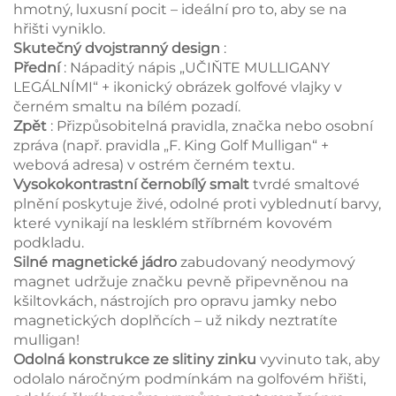
hmotný, luxusní pocit – ideální pro to, aby se na
hřišti vyniklo.
Skutečný dvojstranný design
:
Přední
: Nápaditý nápis „UČIŇTE MULLIGANY
LEGÁLNÍMI“ + ikonický obrázek golfové vlajky v
černém smaltu na bílém pozadí.
Zpět
: Přizpůsobitelná pravidla, značka nebo osobní
zpráva (např. pravidla „F. King Golf Mulligan“ +
webová adresa) v ostrém černém textu.
Vysokokontrastní černobílý smalt
tvrdé smaltové
plnění poskytuje živé, odolné proti vyblednutí barvy,
které vynikají na lesklém stříbrném kovovém
podkladu.
Silné magnetické jádro
zabudovaný neodymový
magnet udržuje značku pevně připevněnou na
kšiltovkách, nástrojích pro opravu jamky nebo
magnetických doplňcích – už nikdy neztratíte
mulligan!
Odolná konstrukce ze slitiny zinku
vyvinuto tak, aby
odolalo náročným podmínkám na golfovém hřišti,