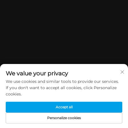
We value your privacy
We use cookies and similar tools to provide our services.
If you don't want to accept all cookies, click Personalize
Copyright © 2026 China Dongguan Yuan Jie Gifts & Crafts Co., Ltd.
cookies.
Všechna práva vyhrazena.
Zásady ochrany soukromí
Accept all
Personalize cookies
DOMOVSKÁ
PRODUKTY
E-MAIL
TEL.