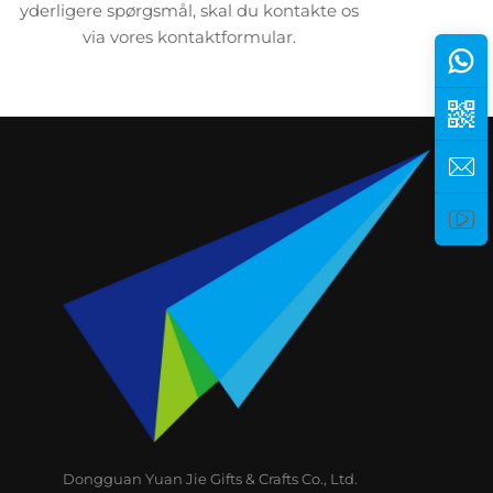
yderligere spørgsmål, skal du kontakte os
via vores kontaktformular.
Dongguan Yuan Jie Gifts & Crafts Co., Ltd.