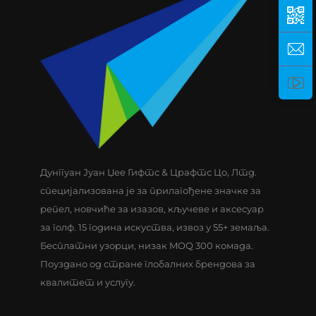
Дунггуан Јуан Џее Гифтс & Црафтс Цо, Лтд.
специјализована је за прилагођене значке за
репел, новчиће за изазов, кључеве и аксесуар
за голф. 15 година искуства, извоз у 55+ земаља.
Бесплатни узорци, низак MOQ 300 комада.
Поуздано од стране глобалних брендова за
квалитет и услугу.