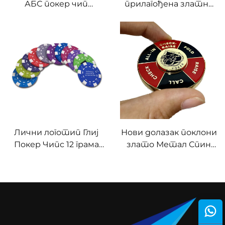
АБС покер чип
прилагођена златна
Различна номинална
картица тежине
вредност Печатени
Кристал сувенир
глинени казино
метална картица
чипови
Лични логотип Глиј
Нови долазак поклони
Покер Чипс 12 грама
злато Метал Спин
Различите боје
Казино Покер чипове
Коцкица логотип
прилагођени Емаил
Казино Чип
лого сувенир Ротате
Метал Покер чипове