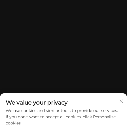
We value your privacy
We use cookies and similar tools to provide our services.
If you don't want to accept all cookies, click Personalize
Ауторско право © 2026 Кина Донггуан Јуан Џие Гифтс &
cookies.
Црафтс Цо, Лтд. Сва права су задржана.
Политике